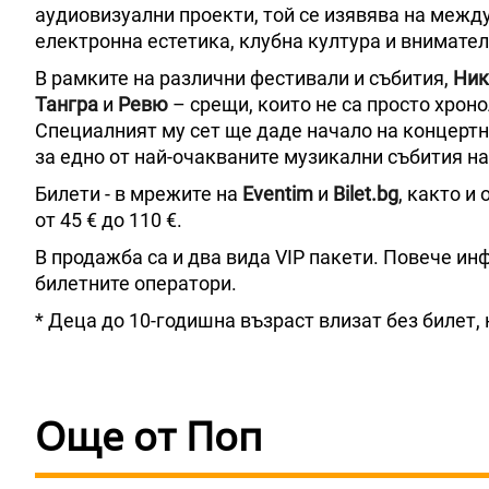
аудиовизуални проекти, той се изявява на межд
електронна естетика, клубна култура и внимате
В рамките на различни фестивали и събития,
Ник
Тангра
и
Ревю
– срещи, които не са просто хроно
Специалният му сет ще даде начало на концерт
за едно от най-очакваните музикални събития на
Билети - в мрежите на
Eventim
и
Bilet.bg
, както и
от 45 € до 110 €.
В продажба са и два вида VIP пакети. Повече ин
билетните оператори.
* Деца до 10-годишна възраст влизат без билет,
Още от Поп