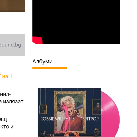
Sound.bg
Албуми
" на 1
нил-
а излязат
ващ
акто и