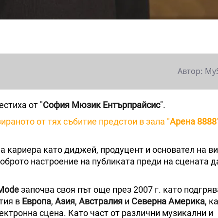
Автор: My
вестиха от "
София Мюзик Ентърпрайсис
".
ираното от тях събитие предстои в зала "
Арена 8888
на кариера като диджей, продуцент и основател на ви
доброто настроение на публиката преди на сцената д
Mode
започва своя път още през 2007 г. като подгря
стия в
Европа
,
Азия
,
Австралия
и
Северна Америка
, к
ектронна сцена. Като част от различни музикални и