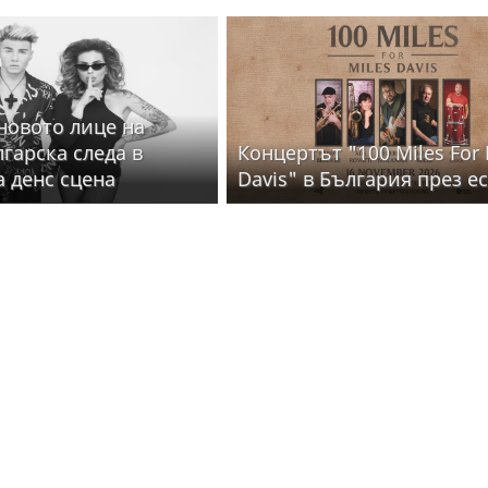
 новото лице на
лгарска следа в
Концертът "100 Miles For 
а денс сцена
Davis" в България през е