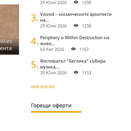
29 Юли 2026
1290
3.
Voivod – космическите архитекти
на...
29 Юли 2026
1238
4.
Periphery и Within Destruction на
Miles
живо...
сента
03 Авг 2026
1163
5.
Фестивалът "Беглика" събира
музика,...
30 Юли 2026
1153
виж всички
Горещи оферти