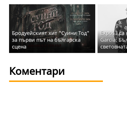
Бродуейският хит "Суини Тод"
ExposƎ са
за първи път на българска
Garcia: Бъ
сцена
световнат
Коментари