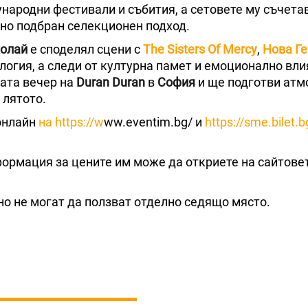
ународни фестивали и събития, а сетовете му съчета
лно подбран селекционен подход.
олай
е споделял сцени с
The Sisters Of Mercy
,
Нова Г
логия, а следи от културна памет и емоционално вли
ната вечер на
Duran Duran
в
София
и ще подготви атм
 лятото.
 онлайн
на https://w
ww.eventim.bg/ и
https://sme.bilet.b
формация за цените им може да откриете на сайтове
 но не могат да ползват отделно седящо място.