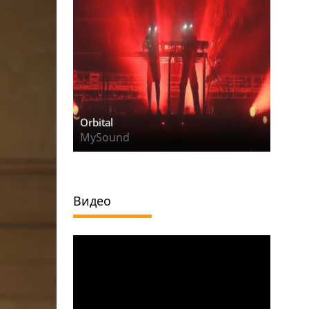
Orbital
MySound
Видео