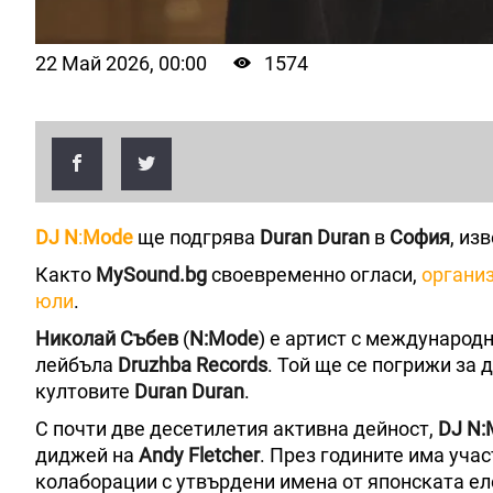
22 Май 2026, 00:00
1574
DJ N
:
Mode
ще подгрява
Duran Duran
в
София
, из
Както
MySound.bg
своевременно огласи,
организ
юли
.
Николай Събев
(
N:Mode
) е артист с международ
лейбъла
Druzhba Records
. Той ще се погрижи за 
култовите
Duran Duran
.
С почти две десетилетия активна дейност,
DJ N:
диджей на
Andy Fletcher
. През годините има уча
колаборации с утвърдени имена от японската ел