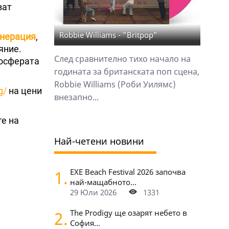
ват
Robbie Williams - "Britpop"
енерация
,
яние.
След сравнително тихо начало на
осферата
годината за британската поп сцена,
Robbie Williams (Роби Уилямс)
g/
на цени
внезапно...
те на
Най-четени новини
1.
EXE Beach Festival 2026 започва
най-мащабното...
29 Юли 2026
1331
2.
The Prodigy ще озарят небето в
София...