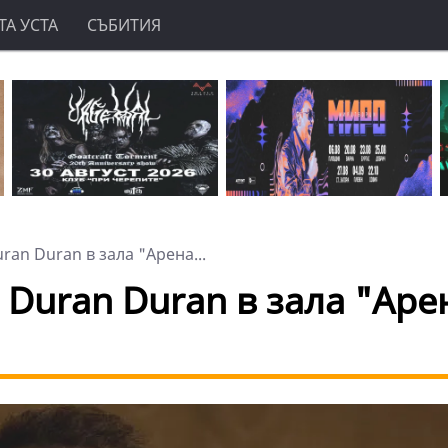
А УСТА
СЪБИТИЯ
an Duran в зала "Арена...
 Duran Duran в зала "Аре