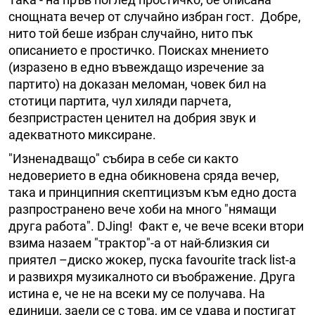
снощната вечер от случайно избран гост. Добре,
нито той беше избран случайно, нито пък
описанието е простичко. Поисках мнението
(изразено в едно въвеждащо изречение за
партито) на доказан меломан, човек бил на
стотици партита, чул хиляди парчета,
безпристрастен ценител на добрия звук и
адекватното миксиране.
"Изненадващо" събира в себе си както
недоверието в една обикновена сряда вечер,
така и принципния скептицизъм към едно доста
разпространено вече хоби на много "нямащи
друга работа". DJing! Факт е, че вече всеки втори
взима назаем "трактор"-а от най-близкия си
приятел –диско жокер, пуска favourite track list-а
и развихря музикалното си въображение. Друга
истина е, че не на всеки му се получава. На
единици, заели се с това, им се удава и постигат