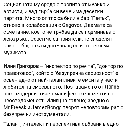
Социалната му среда е пропита от музика и
артисти, и зад гърба си вече има десетки
партита. Много от тях са били в бар "
Петък
",
отново в колаборация с
Grigovor
. Двамата са
съчетание, което не трябва да се подминава с
лека ръка. Освен че са приятели, те споделят
както общ, така и допълващ се интерес към
музиката.
Илия Григоров
– "инспектор по речта", "доктор по
правоговор", който с "безупречна сериозност" е
освен едно от най-талантливите емсита у нас, и
любител на смесването. Познаваме го от
Лого5
-
пост-модернистичен манифест с елементи на
неосведоменост.
Илия
(на галено) заедно с
Mr.Freesk и JamezBongg творят неповторим рап с
безупречни инструментали.
Талант, интелект и перспектива събрани в едно,