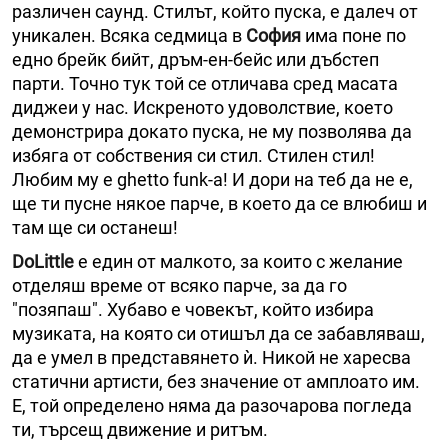
различен саунд. Стилът, който пуска, е далеч от
уникален. Всяка седмица в
София
има поне по
едно брейк бийт, дръм-ен-бейс или дъбстеп
парти. Точно тук той се отличава сред масата
диджеи у нас. Искреното удоволствие, което
демонстрира докато пуска, не му позволява да
избяга от собствения си стил. Стилен стил!
Любим му е ghetto funk-а! И дори на теб да не е,
ще ти пусне някое парче, в което да се влюбиш и
там ще си останеш!
DoLittle
е един от малкото, за които с желание
отделяш време от всяко парче, за да го
"позяпаш". Хубаво е човекът, който избира
музиката, на която си отишъл да се забавляваш,
да е умел в представянето ѝ. Никой не харесва
статични артисти, без значение от амплоато им.
Е, той определено няма да разочарова погледа
ти, търсещ движение и ритъм.