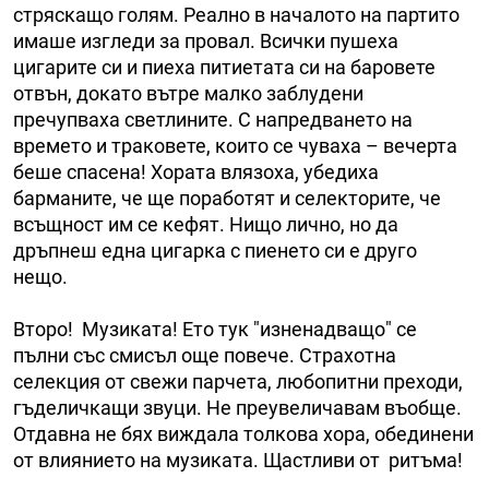
стряскащо голям. Реално в началото на партито
имаше изгледи за провал. Всички пушеха
цигарите си и пиеха питиетата си на баровете
отвън, докато вътре малко заблудени
пречупваха светлините. С напредването на
времето и траковете, които се чуваха – вечерта
беше спасена! Хората влязоха, убедиха
барманите, че ще поработят и селекторите, че
всъщност им се кефят. Нищо лично, но да
дръпнеш една цигарка с пиенето си е друго
нещо.
Второ! Музиката! Ето тук "изненадващо" се
пълни със смисъл още повече. Страхотна
селекция от свежи парчета, любопитни преходи,
гъделичкащи звуци. Не преувеличавам въобще.
Отдавна не бях виждала толкова хора, обединени
от влиянието на музиката. Щастливи от ритъма!