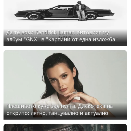
Да те вози Kendrick Lamar. Хитовият му
албум "GNX" в "Картини от една изложба"
Плешивото куче зад пулта. Дискотека на
открито: лятно, танцувално и актуално