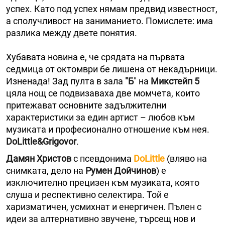
успех. Като под успех нямам предвид известност,
а сполучливост на заниманието. Помислете: има
разлика между двете понятия.
Хубавата новина е, че срядата на първата
седмица от октомври бе лишена от некадърници.
Изненада! Зад пулта в зала
"Б
" на
Микстейп 5
цяла нощ се подвизаваха две момчета, които
притежават основните задължителни
характеристики за един артист – любов към
музиката и професионално отношение към нея.
DoLittle&Grigovor
.
Дамян Христов
с псевдонима
DoLittle
(вляво на
снимката, дело на
Румен
Дойчинов
) е
изключително прецизен към музиката, която
слуша и респективно селектира. Той е
харизматичен, усмихнат и енергичен. Пълен с
идеи за алтернативно звучене, търсещ нов и