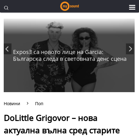
ExposƎ са новото лице на Garcia:
Българска следа в световната денс сцена
Новини
Поп
DoLittle Grigovor – нова
актуална вълна сред старите