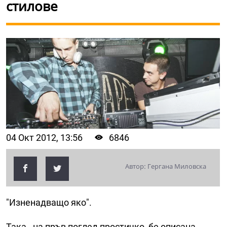
стилове
04 Окт 2012, 13:56
6846
Автор: Гергана Миловска
"Изненадващо яко".
Така - на пръв поглед простичко, бе описана