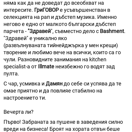
няма как да не доведат до всеобхват на
интересите.
ГриГОВОР
е усъвършенстван в
селекцията на рап и дъбстеп музика. Именно
негово е едно от малкото български дъбстеп
парчета -
"Здравей
", съвместно дело с
Bashment
.
"Здравей" е уникално яко
(развълнуваната тийнейджърка у мен крещи)
творение и любимо вече на всички, които са го
чули. Разновидните занимания на kitchen
specialist-а от
Illmate
неизбежно го водят зад
пулта.
С чар, усмивка и
Дамян
до себе си успява да те
омае приятно и да повлияе стабилно на
настроението ти.
Вечерта ли?
Първо! Забраната за пушене в заведения силно
вреди на бизнеса! Броят на хората отвън беше