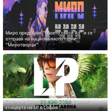
Миро представя "Твоето секси Аз" и се
отправя на националното турне
"Миротворци"
Керана и Космонавтите ще подгряват
концерта на LP в София