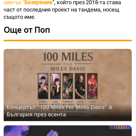
сингъл "
Безвремие
", който през 2018-та става
част от последния проект на тандема, носещ
същото име.
Още от Поп
Концертът "100 Miles For Miles Davis" в
България през есента