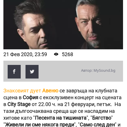
21 Фев 2020, 23:59
5268
Автор: MySound.bg
Знаковият дует
Авеню
се завръща на клубната
сцена в
София
с ексклузивен концерт на сцената
в
City Stage
от 22.00 ч. на 21 февруари, петък. На
тази дългоочаквана среща ще се насладим на
хитове като "
Песента на тишината
", "
Бягство
"
"
Живели ли сме някога преди
", "
Само след ден
" и