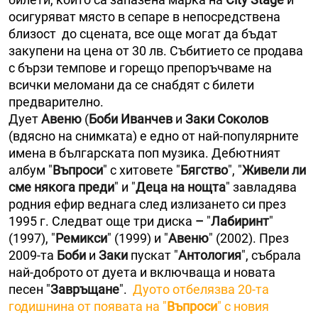
осигуряват място в сепаре в непосредствена
близост до сцената, все още могат да бъдат
закупени на цена от 30 лв. Събитието се продава
с бързи темпове и горещо препоръчваме на
всички меломани да се снабдят с билети
предварително.
Дует
Авеню
(
Боби Иванчев
и
Заки Соколов
(вдясно на снимката) е едно от най-популярните
имена в българската поп музика. Дебютният
албум "
Въпроси
" с хитовете "
Бягство
", "
Живели ли
сме някога преди
" и "
Деца на нощта
" завладява
родния ефир веднага след излизането си през
1995 г. Следват още три диска
–
"
Лабиринт
"
(1997), "
Ремикси
" (1999) и "
Авеню
" (2002).
През
2009-та
Боби
и
Заки
пускат "
Антология
", събрала
най-доброто от дуета и включваща и новата
песен "
Завръщане
".
Дуото отбелязва 20-та
годишнина от появата на "
Въпроси
" с новия