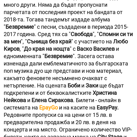
много други. Няма да бъдат пропуснати
парчетата от последния проект на бандата от
2018-та. Тогава тандемът издаде албума
"
Безвремие
" с песни, създадени в периода 2015-
2017 година. Сред тях са "
Свобода
", "
Спомни си ти
за мен
", "
Сънища без край
" с участието на
Любо
Киров
, "
До края на нощта
" с
Васко Василев
и
едноименната "
Безвремие
".
Засега остава
изненада дали емблематичното за българската
поп музика дуо ще представи и нов материал,
какъвто феновете несъмнено очакват с
нетърпение. На сцената
Боби
и
Заки
ще бъдат
подкрепени и от беквокалистките
Христина
Нейкова
и
Елена Сиракова
. Билети - онлайн в
системата на
EpayGo
и на касите на
EasyPay.
Редовните пропуски са на цени от 15 лв. в
предварителна продажба и 20 лв. в деня на
концерта и на място. Ограничено количество VIP-
билети, които са запазена марка на
City Stage
и