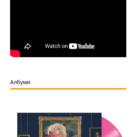
Албуми