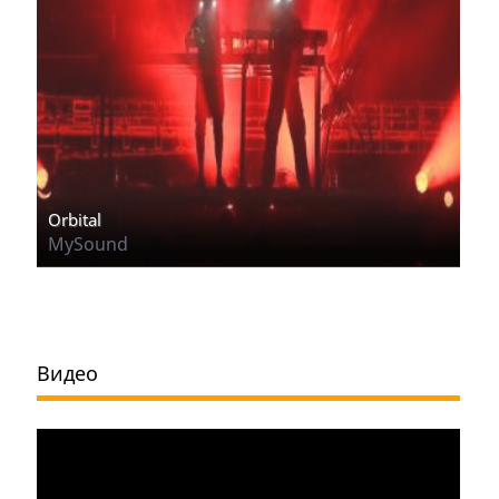
Orbital
MySound
Видео