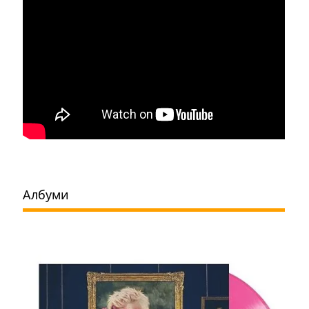
Албуми