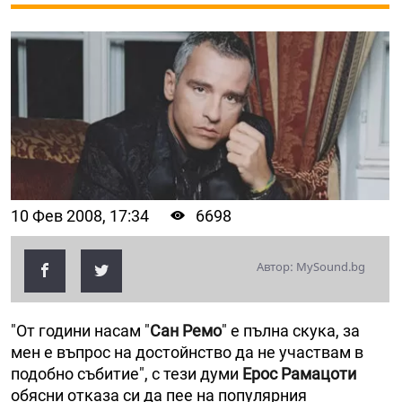
10 Фев 2008, 17:34
6698
Автор: MySound.bg
"От години насам "
Сан Ремо
" е пълна скука, за
мен е въпрос на достойнство да не участвам в
подобно събитие", с тези думи
Ерос Рамацоти
обясни отказа си да пее на популярния