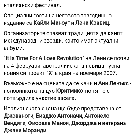
италиански фестивал.
Специални гости на неговото тазгодишно
издание са
Кайли Миноуг
и
Лени
Кравиц
.
Организаторите спазват традицията да канят
международни звезди, които имат актуални
албуми.
"
It Is Time For A Love Revolution
" на
Лени
се появи
на 4 февруари, австралийската певица пусна
новия си проект "
X
" в края на ноември 2007.
Възможно е на сцената да се качи и
Ани Ленъкс
-
половинката на дуо
Юритмикс
, но тя не е
потвърдила участие засега.
Италианската сцена ще бъде представена от
Джованоти
,
Биаджо Антоначи
,
Антонело
Вендити
,
Фиорела Маноя
,
Джорджа
и ветерана
Джани Моранди
.