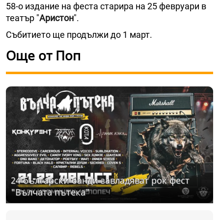
58-о издание на феста старира на 25 февруари в
театър "
Аристон
".
Събитието ще продължи до 1 март.
Още от Поп
24 български банди завладяват рок фест
"Вълчата пътека"