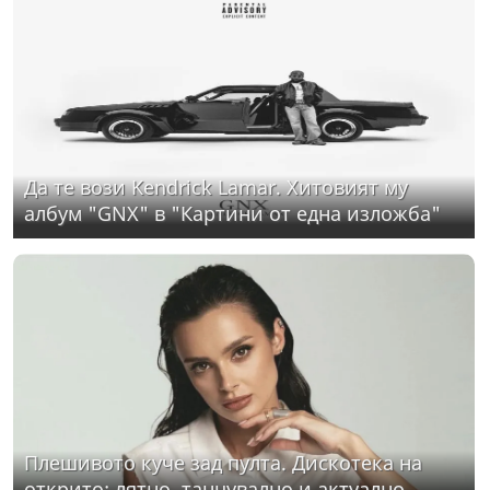
Да те вози Kendrick Lamar. Хитовият му
албум "GNX" в "Картини от една изложба"
Плешивото куче зад пулта. Дискотека на
открито: лятно, танцувално и актуално