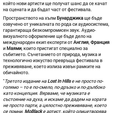
който нови артисти ще получат шанс да се качат
на сцената и да бъдат част от фестивала.
Пространството на хълм
Бунарджика
ще бъде
озвучено от уникалната по рода си аудиосистема,
гарантираща безкомпромисен звук. Аудио-
визуалното оформление ще бъде дело на
международен екип експерти от
Англия
,
Франция
и
Маями
, които пристигат специално за
събитието. Съчетанието от природа, музика и
технологично изкуство превръща фестивала в
преживяване, което излиза извън рамките на
обичайното.
"
Третото издание на
Lost In Hills
е не просто по-
голямо – то е по-смело, по-дръзко и по-дълбоко
като концепция. Вярваме, че музиката е
състояние на духа, и искаме да дадем на хората
не просто парти, а цялостно преживяване, което
се помни.
MoBlack
е артист, който олицетворява