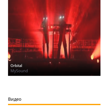
Orbital
MySound
Видео