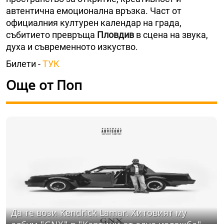
автентична емоционална връзка. Част от
официалния културен календар на града,
събитието превръща
Пловдив
в сцена на звука,
духа и съвременното изкуство.
Билети -
ТУК
Още от Поп
Да те вози Kendrick Lamar. Хитовият му