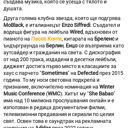
създава музика, която се усеща с тялото и
душата.
Друга голяма клубна звезда, която ще подгрява
MoBlack
, е италианецът
Еnzo Siffredi
. Създател и
водеща фигура на лейбъла
Wired
, вдъхновен от
пианото на
Паоло Конте
, китарата на
Бреленс
и
ъндърграунда на
Берлин
,
Енцо
се възприема като
аутсайдер и гражданин на света. С дискография
от над 200 трака, издадени в десетки лейбъли,
диджеят достига първо място в класациите за
хаус с парчето "
Sometimes
" на
Defected
през 2015
година. То му носи световна подкрепа и
признание, включително номинация на
Winter
Music Conference
(
WMC
). Хитът му "
She Babao
"
има над 10 милиона прослушвания онлайн и е
използван в редица документални филми,
телевизионни предавания и сериали по целия
свят. Освен това е саундтрак на рекламната
кампания на
Adidas
през 2022 година.