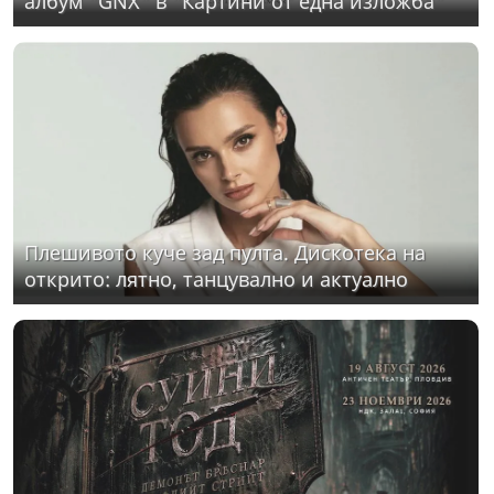
албум "GNX" в "Картини от една изложба"
Плешивото куче зад пулта. Дискотека на
открито: лятно, танцувално и актуално