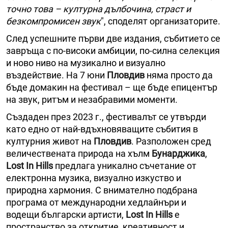
точно това – културна дълбочина, страст и
безкомпромисен звук
", споделят организаторите.
След успешните първи две издания, събитието се
завръща с по-високи амбиции, по-силна селекция
и ново ниво на музикално и визуално
въздействие. На 7 юни
Пловдив
няма просто да
бъде домакин на фестивал – ще бъде епицентър
на звук, ритъм и незабравими моменти.
Създаден през 2023 г., фестивалът се утвърди
като едно от най-вдъхновяващите събития в
културния живот на
Пловдив
. Разположен сред
величествената природа на хълм
Бунарджика
,
Lost In Hills
предлага уникално съчетание от
електронна музика, визуално изкуство и
природна хармония. С внимателно подбрана
програма от международни хедлайнъри и
водещи български артисти,
Lost In Hills
е
пространство за откритие, креативност и