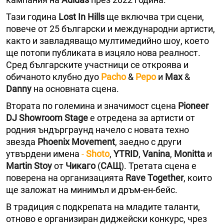
Тази година
Lost In Hills
ще включва три сцени,
повече от 25 български и международни артисти,
както и завладяващо мултимедийно шоу, което
ще потопи публиката в изцяло нова реалност.
Сред българските участници се откроява и
обичаното клубно дуо
Pacho
&
Pepo
и
Max
&
Danny
на основната сцена.
Втората по големина и значимост сцена
Pioneer
DJ Showroom Stage
е отредена за артисти от
родния ъндърграунд начело с новата техно
звезда
Phoenix Movement
, заедно с други
утвърдени имена
-
Shoto
,
YTRID
,
Vanina
,
Monitta
и
Martin Stoy
от
Чикаго
(
САЩ
). Третата сцена е
поверена на организацията
Rave Together
, които
ще заложат на минимъл и дръм-ен-бейс.
В традиция с подкрепата на младите таланти,
отново е организиран диджейски конкурс, чрез