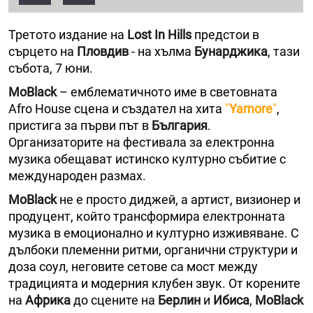
Третото издание на
Lost In Hills
предстои в
сърцето на
Пловдив
- на хълма
Бунарджика
, тази
събота, 7 юни.
MoBlack
– емблематичното име в световната
Afro House сцена и създател на хита
"
Yamore
"
,
пристига за първи път в
България
.
Организаторите на фестивала за електронна
музика обещават истинско културно събитие с
международен размах.
MoBlack
не е просто диджей, а артист, визионер и
продуцент, който трансформира електронната
музика в емоционално и културно изживяване. С
дълбоки племенни ритми, органични структури и
доза соул, неговите сетове са мост между
традицията и модерния клубен звук. От корените
на
Африка
до сцените на
Берлин
и
Ибиса
,
MoBlack