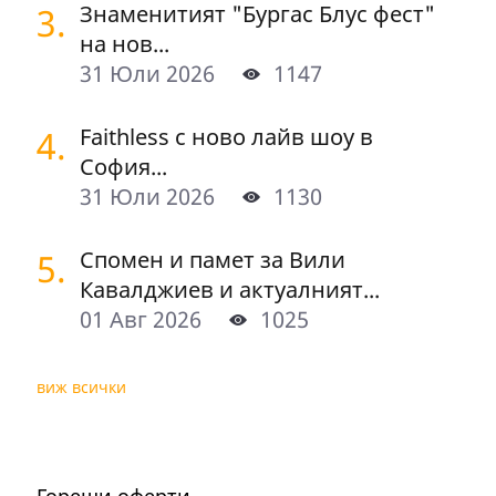
3.
Знаменитият "Бургас Блус фест"
на нов...
31 Юли 2026
1147
4.
Faithless с ново лайв шоу в
София...
31 Юли 2026
1130
5.
Спомен и памет за Вили
Кавалджиев и актуалният...
01 Авг 2026
1025
виж всички
Горещи оферти