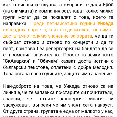
както винаги се случва, а въпросът е дали
Ерол
(на снимката) и компания осъзнават колко малко
групи могат да се похвалят с това, което те
направиха.
Преди петнайсетина години
Уикеда
създадоха парчета, които години след това имат
достатъчно голямо значение за хората
, че да ги
събират отново и отново по концерти и да ги
пеят, при това без репертоарът на бандата да се
е променил значително. Просто класики като
"
СкАнархия
" и "
Обичам
" казват доста истини с
български текстове, оплетени с добра мелодия.
Това остана през годините, защото има значение.
Най-доброто на това, че
Уикеда
отново са на
линия е, че те запазиха по-старите си почитатели,
знаещи, че техните концерти винаги си
заслужават, въпреки че им знаят сета наизуст.
От друга страна, групата е една от малкото у нас,