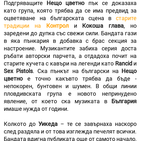
Подгряващите
Нещо цветно
пък се доказаха
като група, която трябва да се има предвид за
оцветяване на българската сцена в
старите
традиции на
Контрол
и
Кокоша глава
, но
заредени до дупка със свежи сили. Бандата гази
в яка пънкария в добавка с брас секция за
настроение. Музикантите забиха серия доста
ръбати авторски парчета, а отдадоха почит на
старите кучета с кавъри на легенди като
Rancid
и
Sex Pistols
. Ска пънкът на български на
Нещо
цветно
е точно какъвто трябва да бъде -
непокорен, бунтовен и шумен. В общи линии
пловдивската група е новото непринудено
явление, от което ска музиката в
България
имаше нужда от години.
Колкото до
Уикеда
– те се завърнаха наскоро
след раздяла и от това изглежда печелят всички.
Бандата вдигна публиката още от самото начало,