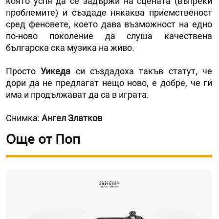
която успя да се задържи на сцената (въпреки
проблемите) и създаде някаква приемственост
сред феновете, което дава възможност на едно
по-ново поколение да слуша качествена
българска ска музика на живо.
Просто
Уикеда
си създадоха такъв статут, че
дори да не предлагат нещо ново, е добре, че ги
има и продължават да са в играта.
Снимка:
Ангел Златков
Още от Поп