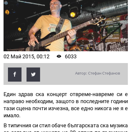
02 Май 2015, 00:12
6033
Автор: Стефан Стефанов
Един здрав ска концерт отвреме-навреме си е
направо необходим, защото в последните години
тази сцена почти изчезна, все едно никога не я е
имало.
В типичния си стил обаче българската ска музика