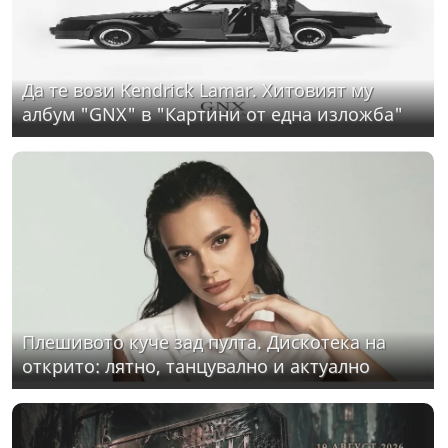
Да те вози Kendrick Lamar. Хитовият му
албум "GNX" в "Картини от една изложба"
Плешивото куче зад пулта. Дискотека на
открито: лятно, танцувално и актуално