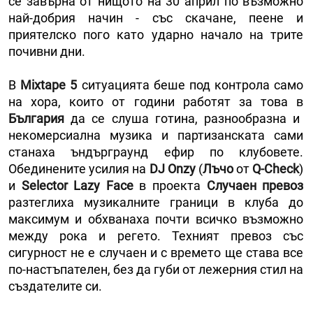
се завърна от нищото на 30 април по възможно
най-добрия начин - със скачане, пеене и
приятелско пого като ударно начало на трите
почивни дни.
В
Mixtape 5
ситуацията беше под контрола само
на хора, които от години работят за това в
България
да се слуша готина, разнообразна и
некомерсиална музика и партизанската сами
станаха ъндърграунд ефир по клубовете.
Обединените усилия на
DJ Onzy
(
Лъчо
от
Q-Check
)
и
Selector Lazy Face
в проекта
Случаен превоз
разтеглиха музикалните граници в клуба до
максимум и обхванаха почти всичко възможно
между рока и регето. Техният превоз със
сигурност не е случаен и с времето ще става все
по-настъпателен, без да губи от лежерния стил на
създателите си.