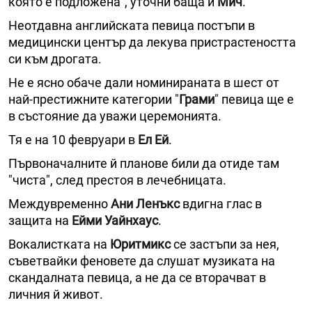
която е подложена", уточни баща й
Мич
.
Неотдавна английската певица постъпи в
медицински център да лекува пристрастеността
си към дрогата.
Не е ясно обаче дали номинираната в шест от
най-престижните категории "
Грами
" певица ще е
в състояние да уважи церемонията.
Тя е на 10 февруари в
Ел Ей
.
Първоначалните й планове били да отиде там
"чиста", след престоя в лечебницата.
Междувременно
Ани Ленъкс
вдигна глас в
защита на
Ейми Уайнхаус
.
Вокалистката на
Юритмикс
се застъпи за нея,
съветвайки феновете да слушат музиката на
скандалната певица, а не да се вторачват в
личния й живот.