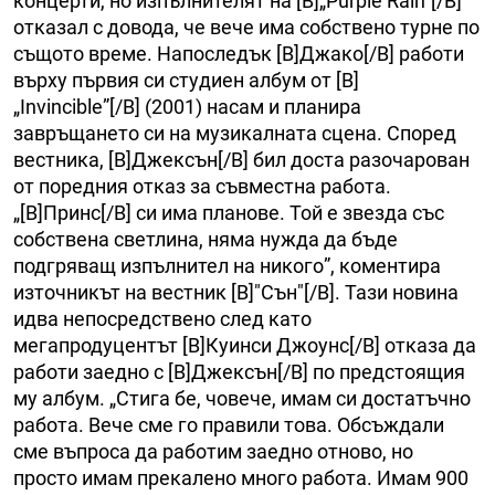
концерти, но изпълнителят на [B]„Purple Rain“[/B]
отказал с довода, че вече има собствено турне по
същото време. Напоследък [B]Джако[/B] работи
върху първия си студиен албум от [B]
„Invincible”[/B] (2001) насам и планира
завръщането си на музикалната сцена. Според
вестника, [B]Джексън[/B] бил доста разочарован
от поредния отказ за съвместна работа.
„[B]Принс[/B] си има планове. Той е звезда със
собствена светлина, няма нужда да бъде
подгряващ изпълнител на никого”, коментира
източникът на вестник [B]"Сън"[/B]. Тази новина
идва непосредствено след като
мегапродуцентът [B]Куинси Джоунс[/B] отказа да
работи заедно с [B]Джексън[/B] по предстоящия
му албум. „Стига бе, човече, имам си достатъчно
работа. Вече сме го правили това. Обсъждали
сме въпроса да работим заедно отново, но
просто имам прекалено много работа. Имам 900