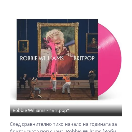
Robbie Williams - "Britpop"
След сравнително тихо начало на годината за
британската поп сцена, Robbie Williams (Роби