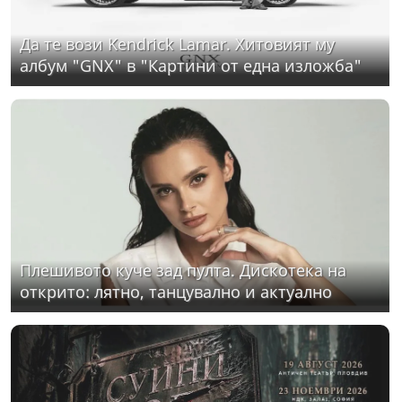
Да те вози Kendrick Lamar. Хитовият му
албум "GNX" в "Картини от една изложба"
Плешивото куче зад пулта. Дискотека на
открито: лятно, танцувално и актуално