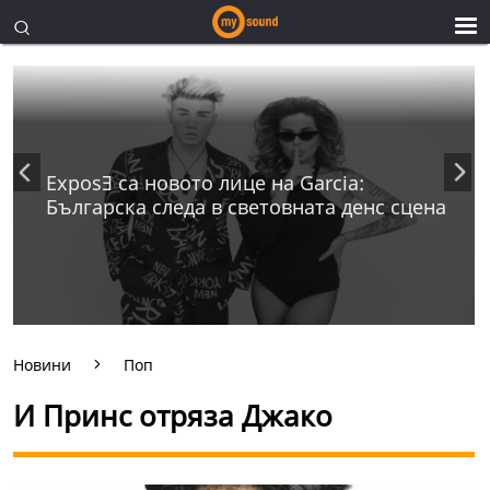
ExposƎ са новото лице на Garcia:
Българска следа в световната денс сцена
Новини
Поп
И Принс отряза Джако