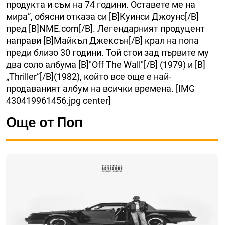
продукта и съм на 74 години. Оставете ме на
мира”, обясни отказа си [B]Куинси Джоунс[/B]
пред [B]NME.com[/B]. Легендарният продуцент
направи [B]Майкъл Джексън[/B] крал на попа
преди близо 30 години. Той стои зад първите му
два соло албума [B]"Off The Wall"[/B] (1979) и [B]
„Thriller”[/B](1982), който все още е най-
продаваният албум на всички времена. [IMG
430419961456.jpg center]
Още от Поп