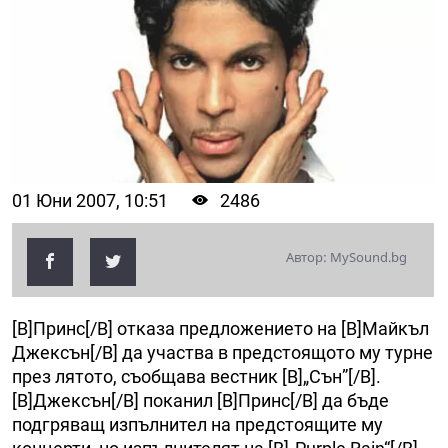
01 Юни 2007, 10:51
2486
Автор: MySound.bg
[B]Принс[/B] отказа предложението на [B]Майкъл
Джексън[/B] да участва в предстоящото му турне
през лятото, съобщава вестник [B]„Сън”[/B].
[B]Джексън[/B] поканил [B]Принс[/B] да бъде
подгряващ изпълнител на предстоящите му