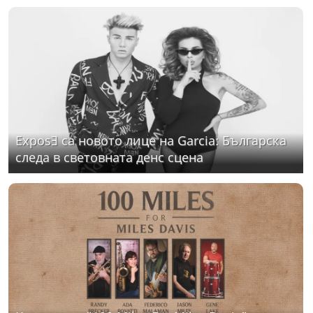
ExposƎ са новото лице на Garcia: Българска
следа в световната денс сцена