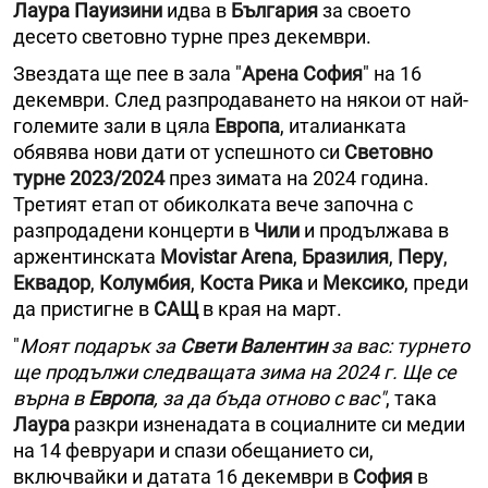
Лаура Пауизини
идва в
България
за своето
десето световно турне през декември.
Звездата ще пее в зала "
Арена София
" на 16
декември. След разпродаването на някои от най-
големите зали в цяла
Европа
, италианката
обявява нови дати от успешното си
Световно
турне 2023/2024
през зимата на 2024 година.
Третият етап от обиколката вече започна с
разпродадени концерти в
Чили
и продължава в
аржентинската
Movistar Arena
,
Бразилия
,
Перу
,
Еквадор
,
Колумбия
,
Коста Рика
и
Мексико
, преди
да пристигне в
САЩ
в края на март.
"
Моят подарък за
Свети Валентин
за вас: турнето
ще продължи следващата зима на 2024 г. Ще се
върна в
Европа
, за да бъда отново с вас"
, така
Лаура
разкри изненадата в социалните си медии
на 14 февруари и спази обещанието си,
включвайки и датата 16 декември в
София
в