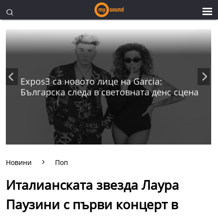
ExposƎ са новото лице на Garcia:
Българска следа в световната денс сцена
Новини
Поп
Италианската звезда Лаура
Паузини с първи концерт в