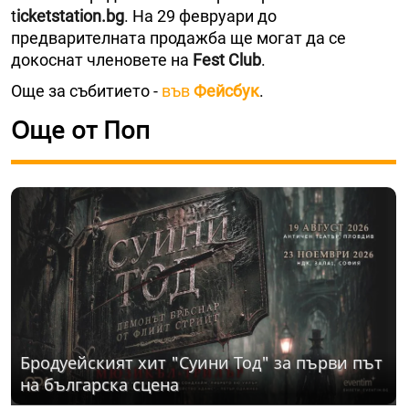
t
icketstation.bg
. На 29 февруари до
предварителната продажба ще могат да се
докоснат членовете на
Fest Club
.
Още за събитието -
във
Фейсбук
.
Още от Поп
Бродуейският хит "Суини Тод" за първи път
на българска сцена