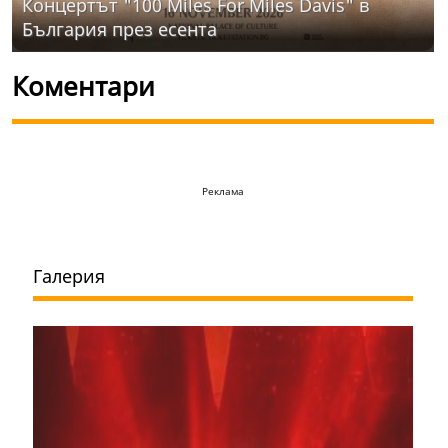
Концертът "100 Miles For Miles Davis" в
България през есента
Коментари
Реклама
Галерия