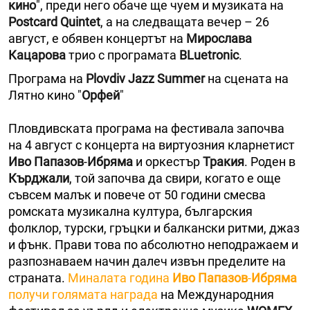
кино
", преди него обаче ще чуем и музиката на
Postcard Quintet
, а на следващата вечер – 26
август, е обявен концертът на
Мирослава
Кацарова
трио с програмата
BLuetronic
.
Програма на
Plovdiv Jazz Summer
на сцената на
Лятно кино "
Орфей
"
Пловдивската програма на фестивала започва
на 4 август с концерта на виртуозния кларнетист
Иво Папазов
-
Ибряма
и оркестър
Тракия
. Роден в
Кърджали
, той започва да свири, когато е още
съвсем малък и повече от 50 години смесва
ромската музикална култура, българския
фолклор, турски, гръцки и балкански ритми, джаз
и фънк. Прави това по абсолютно неподражаем и
разпознаваем начин далеч извън пределите на
страната.
Миналата година
Иво Папазов
-
Ибряма
получи голямата награда
на Международния