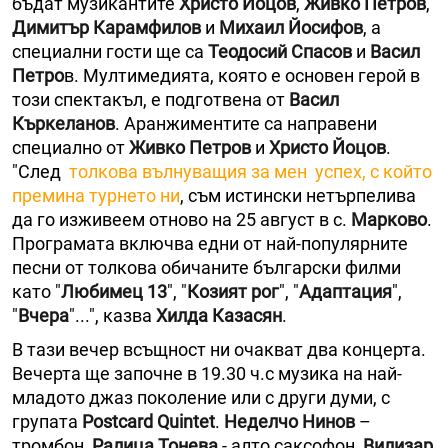
бъдат музикантите
Христо Йоцов
,
Живко Петров
,
Димитър Карамфилов
и
Михаил Йосифов
, а
специални гости ще са
Теодосий Спасов
и
Васил
Петро
в. Мултимедията, която е основен герой в
този спектакъл, е подготвена от
Васил
Къркеланов
. Аранжиментите са направени
специално от
Живко Петров
и
Христо Йоцов
.
"След
толкова вълнуващия за мен успех, с който
премина турнето ни
, съм истински нетърпелива
да го изживеем отново на 25 август в с.
Марково
.
Програмата включва едни от най-популярните
песни от толкова обичаните български филми
като "
Любимец 13
", "
Козият рог
", "
Адаптация
",
"
Вчера
"...", казва
Хилда Казасян
.
В тази вечер всъщност ни очакват два концерта.
Вечерта ще започне в 19.30 ч.с музика на най-
младото джаз поколение или с други думи, с
групата
Postcard Quintet
.
Неделчо Нинов
–
тромбон,
Ралица Тонева
- aлто саксофон,
Вилизар