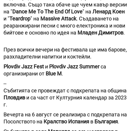
включва. Също така обаче ще чуем кавър версии
на "
Dance Me Тo Тhe End Оf Love
" на
Ленард Коен
и "
Teardrop
" на
Massive Attack
. Създаването на
реаранжирани песни с много електроника и нови
бийтове е основно по идея на
Младен Димитров
.
През всички вечери на фестивала ще има барове,
разхладителни напитки и коктейли.
Plovdiv Jazz Fest
и
Plovdiv Jazz Summer
са
организирани от
Blue M
.
--
Събитията се провеждат с подкрепата на община
Пловдив
и са част от Културния календар за 2023
г.
Вечерта на 6 август се реализира с подкрепата на
Посолството на
Кралство Испания
в
България
.