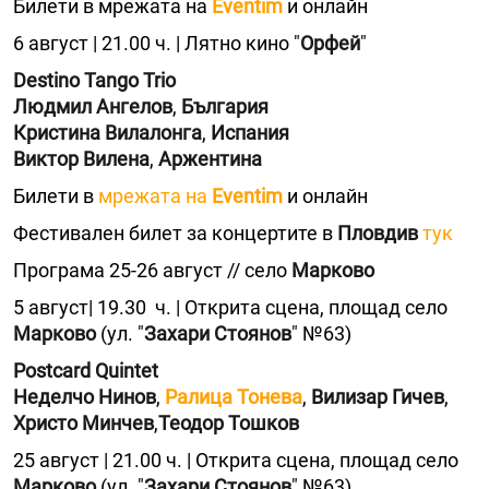
Билети в мрежата на
Еventim
и онлайн
6 август | 21.00 ч. | Лятно кино "
Орфей
"
Destino Tango Trio
Людмил Ангелов
,
България
Кристина Вилалонга
,
Испания
Виктор Вилена
,
Аржентина
Билети в
мрежата на
Еventim
и онлайн
Фестивален билет за концертите в
Пловдив
тук
Програма 25-26 август // село
Марково
5 август| 19.30 ч. | Открита сцена, площад село
Марково
(ул. "
Захари Стоянов
" №63)
Postcard Quintet
Неделчо Нинов
,
Ралица Тонева
,
Вилизар Гичев
,
Христо Минчев
,
Теодор Тошков
25 август | 21.00 ч. | Открита сцена, площад село
Марково
(ул. "
Захари Стоянов
" №63)