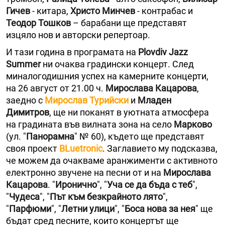
Гичев
- китара,
Христо Минчев
- контрабас и
Теодор Тошков
– барабани ще представят
изцяло нов и авторски репертоар.
И тази година в програмата на
Plovdiv Jazz
Summer
ни очаква градински концерт. След
миналогодишния успех на камерните концерти,
на 26 август от 21.00 ч.
Мирослава Кацарова
,
заедно с
Мирослав Турийски
и
Младен
Димитров
, ще ни поканят в уютната атмосфера
на градината във вилната зона на село
Марково
(ул. "
Панорамна
" № 60), където ще представят
своя проект
BLuetronic
. Заглавието му подсказва,
че можем да очакваме аранжименти с активното
електронно звучене на песни от и на
Мирослава
Кацарова
. "
Иронично
", "
Уча се да бъда с теб
",
"
Чудеса
", "
Път към безкрайното лято
",
"
Парфюми
", "
Летни улици
", "
Боса нова за нея
" ще
бъдат сред песните, които концертът ще