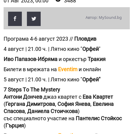
01 Авг 2023, 00:00
3488
Автор: MySound.bg
Програма 4-6 август 2023 //
Пловдив
4 август | 21.00 ч. | Лятно кино "
Орфей
"
Иво Папазов
-
Ибряма
и оркестър
Тракия
Билети в мрежата на
Еventim
и онлайн
5 август | 21.00 ч. | Лятно кино "
Орфей"
7 Steps Тo Тhe Mystery
Антони Дончев
джаз квартет с
Ева Квартет
(
Гергана Димитрова
,
София Янева
,
Евелина
Спасова
,
Даниела Стоичкова
)
със специалното участие на
Пантелис Стойкос
(
Гърция
)