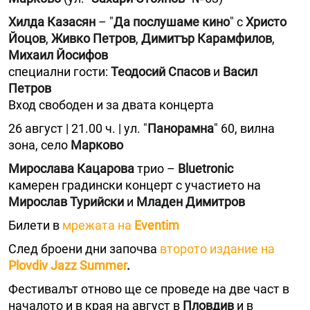
Хилда Казасян
– "
Да послушаме кино
" с
Христо
Йоцов
,
Живко Петров
,
Димитър Карамфилов
,
Михаил Йосифов
специални гости:
Теодосий Спасов
и
Васил
Петров
Вход свободен и за двата концерта
26 август | 21.00 ч. | ул. "
Панорамна
" 60, вилна
зона, село
Марково
Мирослава Кацарова
трио –
Bluetronic
камерен градински концерт с участието на
Мирослав Турийски
и
Младен Димитров
Билети в
мрежата на
Eventim
След броени дни започва
второто издание на
Plovdiv Jazz Summer
.
Фестивалът отново ще се проведе на две част в
началото и в края на август в
Пловдив
и в