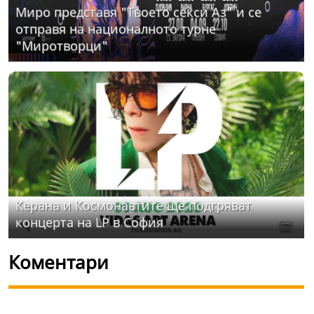
Миро представя "Твоето секси Аз" и се
отправя на националното турне
"Миротворци"
Керана и Космонавтите ще подгряват
концерта на LP в София
Коментари