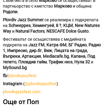
Събитията в село
Марково
се осъществяват в
партньорство с кметство
Марково
и община
Родопи
.
Plovdiv Jazz Summer
се реализира с подкрепата
на
Schweppes
,
Хемингуей
,
8 ?
,
КЦМ
,
New Natures
Way
и
Natural Factors
,
NESCAFE Dolce Gusto
.
Фестивалът се осъществява с медийната
подкрепа на
Jazz FМ
,
Катра ФМ
,
БГ Радио
,
Радио
1
,
Импресио
,
дир.бг
,
Виж
,
Лицата на града
,
Въпреки
,
Артакция
,
Mediacafe.bg
,
Капана
,
Под
тепето
,
Пловдив тайм
,
Трафик нюз
,
Нула 32
и
MySound.bg
fb
/
plovdivjazzfest
Instagram
(
@plovdivjazzfest
)
plovdivjazzfest.com
Още от Поп