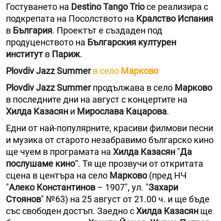
Гостуването на
Destino Tango Trio
се реализира с
подкрепата на Посолството на
Кралство Испания
в
България
. Проектът е създаден под
продуценството на
Българския културен
институт
в
Париж
.
Plovdiv Jazz Summer
в село
Марково
Plovdiv Jazz Summer
продължава в село
Марково
в последните дни на август с концертите на
Хилда Казасян
и
Мирослава Кацарова
.
Едни от най-популярните, красиви филмови песни
и музика от старото незабравимо българско кино
ще чуем в програмата на
Хилда Казасян
"
Да
послушаме кино
“. Тя ще прозвучи от откритата
сцена в центъра на село
Марково
(пред НЧ
"
Алеко Константинов
– 1907", ул. "
Захари
Стоянов
" №63) на 25 август от 21.00 ч. и ще бъде
със свободен достъп. Заедно с
Хилда Казасян
ще