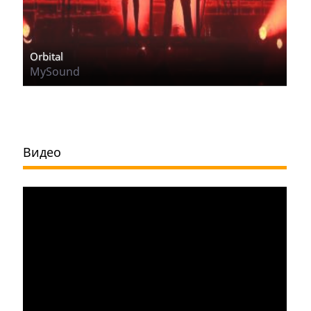
Orbital
MySound
Видео