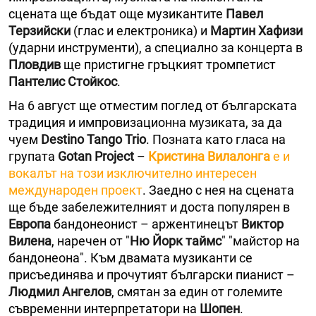
сцената ще бъдат още музикантите
Павел
Терзийски
(глас и електроника) и
Мартин Хафизи
(ударни инструменти), а специално за концерта в
Пловдив
ще пристигне гръцкият тромпетист
Пантелис Стойкос
.
На 6 август ще отместим поглед от българската
традиция и импровизационна музиката, за да
чуем
Destino Tango Trio
. Позната като гласа на
групата
Gotan Project
–
Кристина Вилалонга
е и
вокалът на този изключително интересен
международен проект
. Заедно с нея на сцената
ще бъде забележителният и доста популярен в
Европа
бандонеонист – аржентинецът
Виктор
Вилена
, наречен от "
Ню Йорк таймс
" "майстор на
бандонеона". Към двамата музиканти се
присъединява и прочутият български пианист –
Людмил Ангелов
, смятан за един от големите
съвременни интерпретатори на
Шопен
.