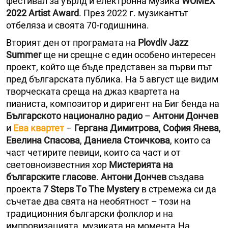
фестивал за уърлд и електронна музика
WOMEX
2022 Artist Award
. През 2022 г. музикантът
отбеляза и своята 70-годишнина.
Вторият ден от програмата на
Plovdiv Jazz
Summer
ще ни срещне с един особено интересен
проект, който ще бъде представен за първи път
пред българската публика. На 5 август ще видим
творческата среща на джаз квартета на
пианиста, композитор и диригент на Биг бенда на
Българското национално радио
–
Антони Дончев
и
Ева квартет
–
Гергана Димитрова
,
София Янева
,
Евелина Спасова
,
Даниела Стоичкова
, които са
част четирите певици, които са част и от
световноизвестния хор
Мистерията на
българските гласове
.
Антони Дончев
създава
проекта
7 Steps Тo Тhe Mystery
в стремежа си да
съчетае два свята на необятност – този на
традиционния български фолклор и на
импровизацията, музиката на момента.На