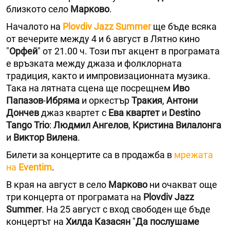
близкото село
Марково
.
Началото на
Plovdiv Jazz Summer
ще бъде всяка
от вечерите между 4 и 6 август в Лятно кино
"
Орфей
" от 21.00 ч. Този път акцент в програмата
е връзката между джаза и фолклорната
традиция, както и импровизационната музика.
Така на лятната сцена ще посрещнем
Иво
Папазов
-
Ибряма
и оркестър
Тракия
,
Антони
Дончев
джаз квартет с
Ева квартет
и
Destino
Tango Trio
:
Людмил Ангелов
,
Кристина Вилалонга
и
Виктор Вилена
.
Билети за концертите са в продажба в
мрежата
на
Eventim
.
В края на август в село
Марково
ни очакват още
три концерта от програмата на
Plovdiv Jazz
Summer
. На 25 август с вход свободен ще бъде
концертът на
Хилда Казасян
"
Да послушаме