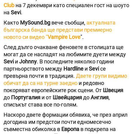
Club
на 7 декември като специален гост на шоуто
на
Sеvi
.
Както
MySound.bg
вече съобщи,
актуалната
българска банда ще представи премиерно
новото си видео "
Vampire Love
".
След дълго очакване феновете в столицата ще
могат да се насладят на любимите дуети между
Sеvi
и
Johnny
. В последните няколко години
партньорството между
Hardline
и
Sеvi
се
превърна почти в традиция.
Двете групи видимо
обичат да са на турне заедно
и редовно
покоряват европейските рок сцени. От
Швеция
до
Португалия
и от
Швейцария
до
Англия
,
списъкът става все по-голям.
Наскоро двете формации обявиха, че през април
догодина им предстои почти едномесечно
съвместна обиколка в
Европа
в подкрепа на