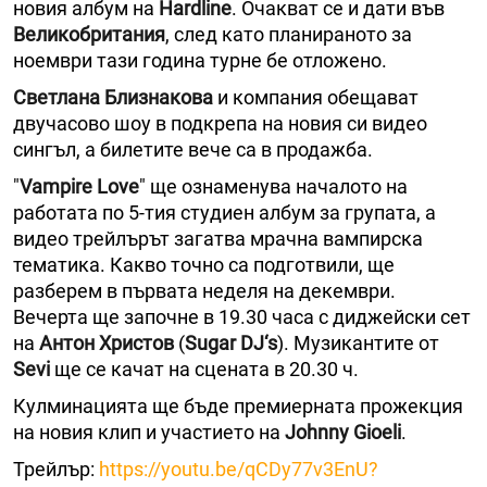
новия албум на
Hardline
. Очакват се и дати във
Великобритания
, след като планираното за
ноември тази година турне бе отложено.
Светлана Близнакова
и компания обещават
двучасово шоу в подкрепа на новия си видео
сингъл, а билетите вече са в продажба.
"
Vampire Love
" ще ознаменува началото на
работата по 5-тия студиен албум за групата, а
видео трейлърът загатва мрачна вампирска
тематика. Какво точно са подготвили, ще
разберем в първата неделя на декември.
Вечерта ще започне в 19.30 часа с диджейски сет
на
Антон Христов
(
Sugar DJ‘s
). Музикантите от
Sеvi
ще се качат на сцената в 20.30 ч.
Кулминацията ще бъде премиерната прожекция
на новия клип и участието на
Johnny Gioeli
.
Трейлър:
https://youtu.be/qCDy77v3EnU?