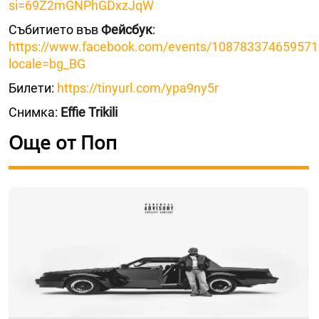
si=69Z2mGNPhGDxzJqW
Събитието във
Фейсбук
:
https://www.facebook.com/events/108783374659571
locale=bg_BG
Билети:
https://tinyurl.com/ypa9ny5r
Снимка:
Effie Trikili
Още от Поп