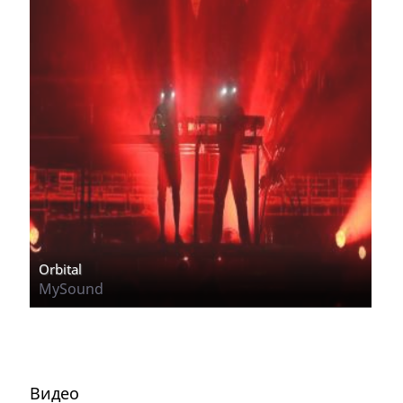
Orbital
MySound
Видео