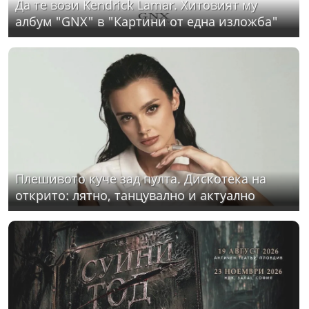
Да те вози Kendrick Lamar. Хитовият му
албум "GNX" в "Картини от една изложба"
Плешивото куче зад пулта. Дискотека на
открито: лятно, танцувално и актуално