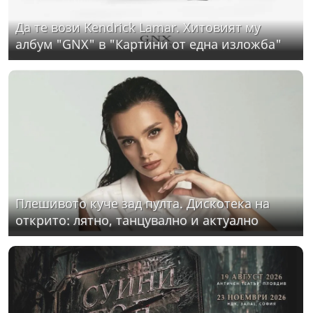
Да те вози Kendrick Lamar. Хитовият му
албум "GNX" в "Картини от една изложба"
Плешивото куче зад пулта. Дискотека на
открито: лятно, танцувално и актуално