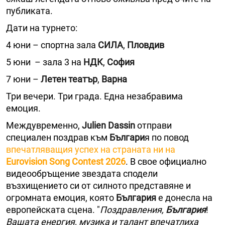
публиката.
Дати на турнето:
4 юни – спортна зала
СИЛА
,
Пловдив
5 юни – зала 3 на
НДК
,
София
7 юни –
Летен театър
,
Варна
Три вечери. Три града. Една незабравима
емоция.
Междувременно,
Julien Dassin
отправи
специален поздрав към
Българи
я по повод
впечатляващия успех на страната ни на
Eurovision Song Contest 2026
. В свое официално
видеообръщение звездата сподели
възхищението си от силното представяне и
огромната емоция, която
България
е донесла на
европейската сцена. "
Поздравления,
България
!
Вашата енергия, музика и талант впечатлиха