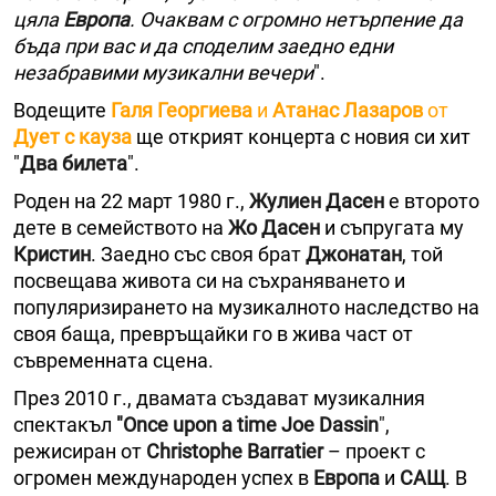
цяла
Европа
. Очаквам с огромно нетърпение да
бъда при вас и да споделим заедно едни
незабравими музикални вечери
".
Водещите
Галя Георгиева
и
Атанас Лазаров
от
Дует с кауза
ще открият концерта с новия си хит
"
Два билета
".
Роден на 22 март 1980 г.,
Жулиен Дасен
е второто
дете в семейството на
Жо Дасен
и съпругата му
Кристин
. Заедно със своя брат
Джонатан
, той
посвещава живота си на съхраняването и
популяризирането на музикалното наследство на
своя баща, превръщайки го в жива част от
съвременната сцена.
През 2010 г., двамата създават музикалния
спектакъл
"Once upon a time Joe Dassin
",
режисиран от
Christophe Barratier
– проект с
огромен международен успех в
Европа
и
САЩ
. В