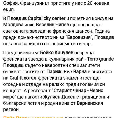
София.
Французинът пристига у нас с 20 човека
екип.
В
Пловдив Capital city center
и почетния консул на
Молдова
инж.
Веселин Чипев
ще посрещнат
световната звезда на френския шансон. Година
преди домакинството ни за "
Евровизия
",
Пловдив
показва завидно гостоприемство и чар.
Предприемачът
Бойко Качулев
посреща
френската звезда в кулинарния рай -
Torro grande
Пловдив
, където невероятни специалитети
очакват гостите от
Париж
. Във
Варна
в обятията
на
Grafitt хотел
френската знаменитост ще
отседне и отдаде на релакс преди големия си
концерт. А ресторант "
Старият чинар - Черно
море
" ще нагости
Жулиен Дасен
с традиционни
български ястия и родни вина от
Варненския
регион
.