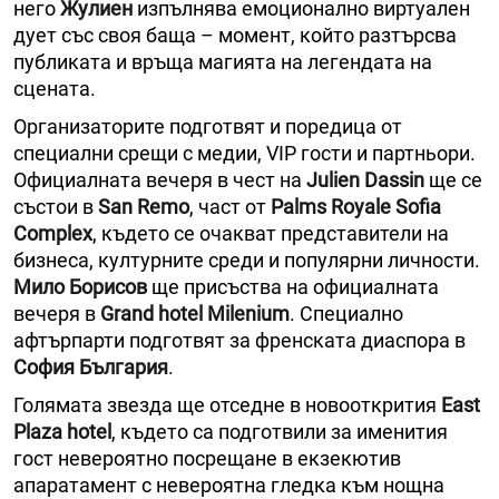
него
Жулиен
изпълнява емоционално виртуален
дует със своя баща – момент, който разтърсва
публиката и връща магията на легендата на
сцената.
Организаторите подготвят и поредица от
специални срещи с медии, VIP гости и партньори.
Официалната вечеря в чест на
Julien Dassin
ще се
състои в
San Remo
, част от
Palms Royale Sofia
Complex
, където се очакват представители на
бизнеса, културните среди и популярни личности.
Мило Борисов
ще присъства на официалната
вечеря в
Grand hotel Milenium
. Специално
афтърпарти подготвят за френската диаспора в
София България
.
Голямата звезда ще отседне в новооткрития
East
Plaza hotel
, където са подготвили за именития
гост невероятно посрещане в екзекютив
апаратамент с невероятна гледка към нощна