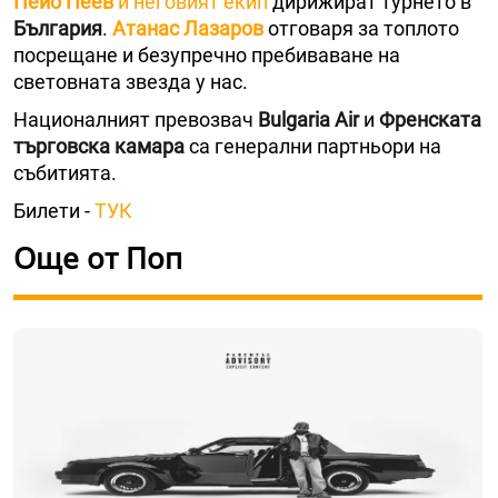
Пейо Пеев
и неговият екип
дирижират турнето в
България
.
Атанас Лазаров
отговаря за топлото
посрещане и безупречно пребиваване на
световната звезда у нас.
Националният превозвач
Bulgaria Air
и
Френската
търговска камара
са генерални партньори на
събитията.
Билети -
ТУК
Още от Поп