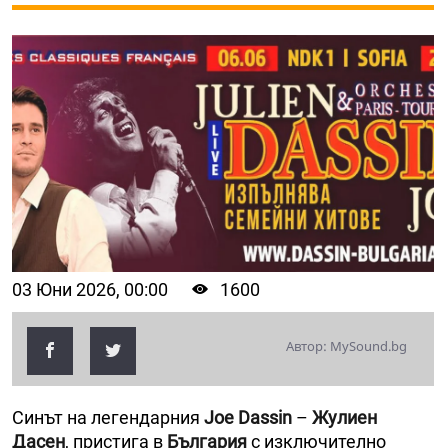
03 Юни 2026, 00:00
1600
Автор: MySound.bg
Синът на легендарния
Joe Dassin
–
Жулиен
Дасен
, пристига в
България
с изключително