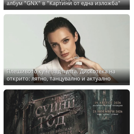
албум "GNX" в "Картини от една изложба"
Плешивото куче зад пулта. Дискотека на
открито: лятно, танцувално и актуално