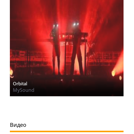
Orbital
MySound
Видео