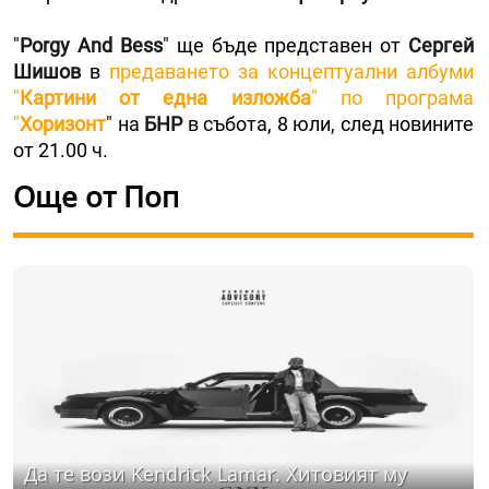
"
Porgy And Bess
" ще бъде представен от
Сергей
Шишов
в
предаването за концептуални албуми
"
Картини от една изложба
" по програма
"
Хоризонт
" на
БНР
в събота, 8 юли, след новините
от 21.00 ч.
Още от Поп
Да те вози Kendrick Lamar. Хитовият му