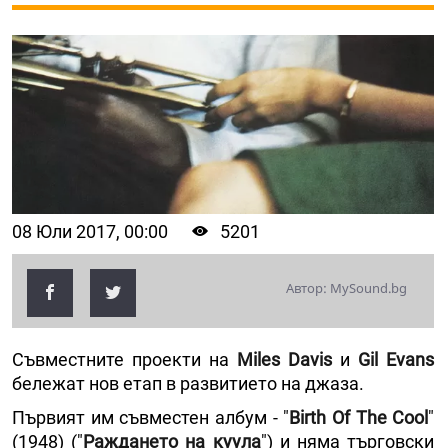
08 Юли 2017, 00:00
5201
Автор: MySound.bg
Съвместните проекти на
Miles Davis
и
Gil Evans
бележат нов етап в развитието на джаза.
Първият им съвместен албум - "
Birth Of The Cool
"
(1948) ("
Раждането на куула
") и няма търговски