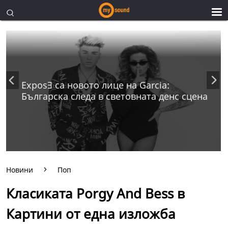
ExposƎ са новото лице на Garcia:
Българска следа в световната денс сцена
Новини
Поп
Класиката Porgy Аnd Bess в
Картини от една изложба