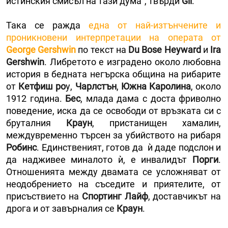
истинския смисъл на тази дума", твърди
Gil
.
Така се ражда
една от най-изтънчените и
проникновени интерпретации на операта от
George Gershwin
по текст на
Du Bose Heyward
и
Ira
Gershwin
. Либретото е изградено около любовна
история в бедната негърска община на рибарите
от
Кетфиш ро
у,
Чарлстън
,
Южна Каролина
, около
1912 година.
Бес
, млада дама с доста фриволно
поведение, иска да се освободи от връзката си с
бруталния
Краун
, пристанищен хамалин,
междувременно търсен за убийството на рибаря
Робинс
. Единственият, готов да ѝ даде подслон и
да надживее миналото ѝ, е инвалидът
Порги
.
Отношенията между двамата се усложняват от
неодобрението на съседите и приятелите, от
присъствието на
Спортинг Лайф
, доставчикът на
дрога и от завърналия се
Краун
.