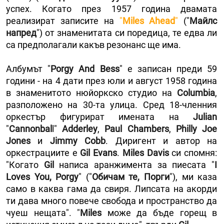
успех. Когато през 1957 година двамата
реализират записите на
"
Miles Ahead
"
("
Майлс
напред
") от знаменитата си поредица, те едва ли
са предполагали какъв резонанс ще има.
Албумът "
Porgy Аnd Bess
" е записан преди 59
години - на 4 дати през юли и август 1958 година
в знаменитото нюйоркско студио на
Columbia
,
разположено на 30-та улица. Сред 18-членния
оркестър фигурират имената на
Julian
"
Cannonbal
l"
Adderley
,
Paul Chambers
,
Philly Joe
Jones
и
Jimmy Cobb
. Диригент и автор на
оркестрациите е
Gil Evans
.
Мiles Davis
си спомня:
"Когато
Gil
написа аранжимента за пиесата "
I
Loves You, Porgy
" ("
Oбичам те, Порги
"), ми каза
само в каква гама да свиря. Липсата на акорди
ти дава много повече свобода и пространство да
чуеш нещата". "
Miles
може да бъде горещ в