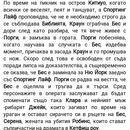
По време на пикник на остров
Китиуо
, когато
всички се веселят, пеят и танцуват, а
Спортинг
Лайф
проповядва, че не е необходимо строго да
се съблюдава
Библията
,
Краун
сграбчва
Бес
и
дори след като разбира, че тя вече живее с
Порги
, я замъква в гората.
Порги
побеснява,
когато научава за случката с
Бес
, издебва
момент, причаква в засада
Краун
и го промушва
с нож. Скоро след това е освободен от съда
поради липса на доказателства, а същевременно
се оказва, че
Бес
е заминала за
Ню Йорк
заедно
със
Спортинг Лайф
.
Порги
се радва на вестта, че
Бес
е оцеляла и тръгва да я търси. Сред
персонажите в операта заслужават да бъдат
споменати също така
Клара
и нейният мъж
-рибарят
Джейк
, които загиват по време на
ураган и остават сирачето си в ръцете на
Бес
,
Серена
, жената на убития
Робинс
, които стават
съпричастни на драмата в
Кетфиш роу
.