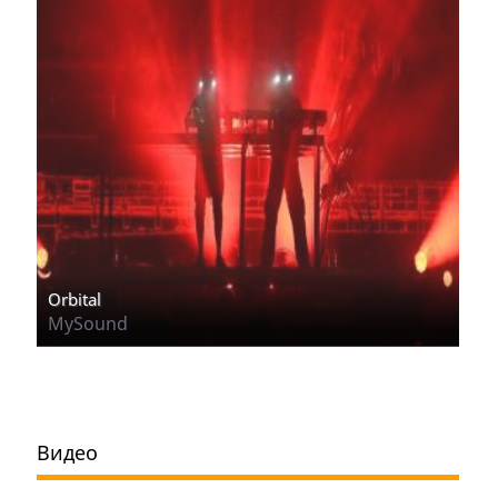
Orbital
MySound
Видео