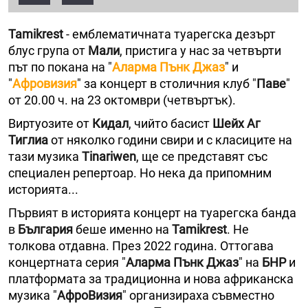
Tamikrest
- емблематичната туарегска дезърт
блус група от
Мали
, пристига у нас за четвърти
път по покана на "
Аларма Пънк Джаз
" и
"
Афровизия
" за концерт в столичния клуб "
Паве
"
от 20.00 ч. на 23 октомври (четвъртък).
Виртуозите от
Кидал
, чийто басист
Шейх Аг
Тиглиа
от няколко години свири и с класиците на
тази музика
Tinariwen
, ще се представят със
специален репертоар. Но нека да припомним
историята...
Първият в историята концерт на туарегска банда
в
България
беше именно на
Tamikrest
. Не
толкова отдавна. През 2022 година. Оттогава
концертната серия "
Аларма Пънк Джаз
" на
БНР
и
платформата за традиционна и нова африканска
музика "
АфроВизия
" организираха съвместно