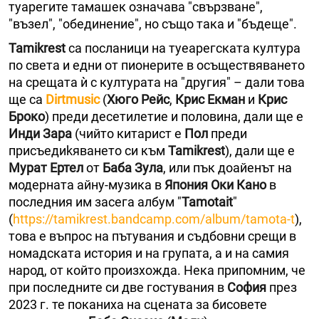
туарегите тамашек означава "свързване",
"възел", "обединение", но също така и "бъдеще".
Tamikrest
са посланици на туеарегската култура
по света и едни от пионерите в осъществяването
на срещата ѝ с културата на "другия" – дали това
ще са
Dirtmusic
(
Хюго Рейс
,
Крис Екман
и
Крис
Броко
) преди десетилетие и половина, дали ще е
Инди Зара
(чийто китарист е
Пол
преди
присъедиkяването си към
Tamikrest
), дали ще е
Мурат Ертел
от
Баба Зула
, или пък доайенът на
модерната айну-музика в
Япония
Оки Кано
в
последния им засега албум "
Tamotait
"
(
https://tamikrest.bandcamp.com/album/tamota-t
),
това е въпрос на пътувания и съдбовни срещи в
номадската история и на групата, а и на самия
народ, от който произхожда. Нека припомним, че
при последните си две гостувания в
София
през
2023 г. те поканиха на сцената за бисовете