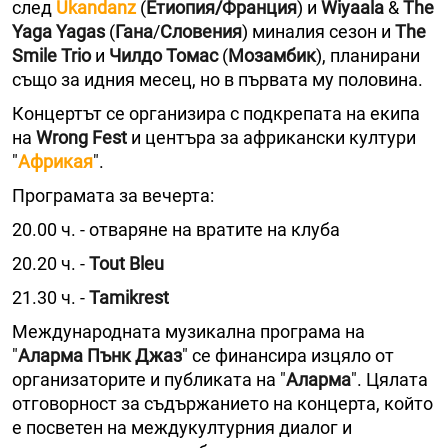
след
Ukandanz
(
Етиопия/Франция
) и
Wiyaala
&
The
Yaga Yagas
(
Гана
/
Словения
) миналия сезон и
The
Smile Trio
и
Чилдо Томас
(
Мозамбик
), планирани
също за идния месец, но в първата му половина.
Концертът се организира с подкрепата на екипа
на
Wrong Fest
и центъра за африкански култури
"
Африкая
".
Програмата за вечерта:
20.00 ч. - отваряне на вратите на клуба
20.20 ч. -
Tout Bleu
21.30 ч. -
Tamikrest
Международната музикална програма на
"
Аларма Пънк Джаз
" се финансира изцяло от
организаторите и публиката на "
Аларма
". Цялата
отговорност за съдържанието на концерта, който
е посветен на междукултурния диалог и