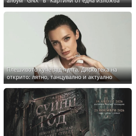
албум "GNX" в "Картини от една изложба"
Плешивото куче зад пулта. Дискотека на
открито: лятно, танцувално и актуално