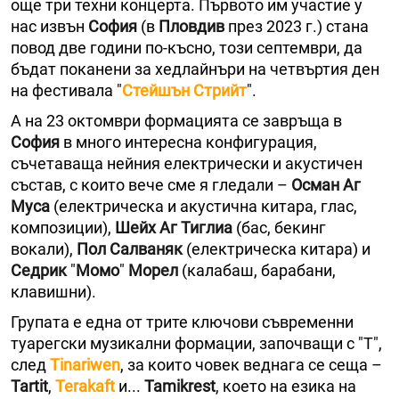
още три техни концерта. Първото им участие у
нас извън
София
(в
Пловдив
през 2023 г.) стана
повод две години по-късно, този септември, да
бъдат поканени за хедлайнъри на четвъртия ден
на фестивала "
Стейшън Стрийт
".
А на 23 октомври формацията се завръща в
София
в много интересна конфигурация,
съчетаваща нейния електрически и акустичен
състав, с които вече сме я гледали –
Осман Аг
Муса
(електрическа и акустична китара, глас,
композиции),
Шейх Аг Тиглиа
(бас, бекинг
вокали),
Пол Салваняк
(електрическа китара) и
Седрик
"
Момо
"
Морел
(калабаш, барабани,
клавишни).
Групата е една от трите ключови съвременни
туарегски музикални формации, започващи с "Т",
след
Tinariwen
, за които човек веднага се сеща –
Tartit
,
Terakaft
и...
Tamikrest
, което на езика на