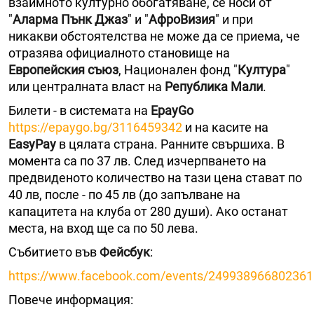
взаимното културно обогатяване, се носи от
"
Аларма Пънк Джаз
" и "
АфроВизия
" и при
никакви обстоятелства не може да се приема, че
отразява официалното становище на
Европейския съюз
, Национален фонд "
Култура
"
или централната власт на
Република Мали
.
Билети - в системата на
EpayGo
https://epaygo.bg/3116459342
и на касите на
EasyPay
в цялата страна. Ранните свършиха. В
момента са по 37 лв. След изчерпването на
предвиденото количество на тази цена стават по
40 лв, после - по 45 лв (до запълване на
капацитета на клуба от 280 души). Ако останат
места, на вход ще са по 50 лева.
Събитието във
Фейсбук
:
https://www.facebook.com/events/24993896680236
Повече информация: