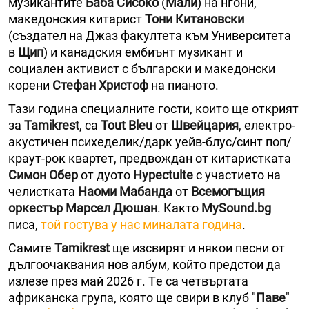
музикантите
Баба Сисоко
(
Мали
) на нгони,
македонския китарист
Тони Китановски
(създател на Джаз факултета към Университета
в
Щип
) и канадския ембиънт музикант и
социален активист с български и македонски
корени
Стефан Христоф
на пианото.
Тази година специалните гости, които ще открият
за
Tamikrest
, са
Tout Bleu
от
Швейцария
, електро-
акустичен психеделик/дарк уейв-блус/синт поп/
краут-рок квартет, предвождан от китаристката
Симон Обер
от дуото
Hypectulte
с участието на
челистката
Наоми Мабанда
от
Всемогъщия
оркестър Марсел Дюшан
. Както
MySound.bg
писа,
той гостува у нас миналата година
.
Самите
Tamikrest
ще изсвирят и някои песни от
дългоочаквания нов албум, който предстои да
излезе през май 2026 г. Tе са четвъртата
африканска група, която ще свири в клуб "
Паве
"