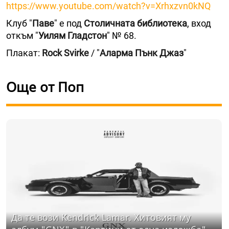
https://www.youtube.com/watch?v=Xrhxzvn0kNQ
Клуб "
Паве
" е под
Столичната библиотека
, вход
откъм "
Уилям Гладстон
" № 68.
Плакат:
Rock Svirke
/ "
Аларма Пънк Джаз
"
Още от Поп
Да те вози Kendrick Lamar. Хитовият му