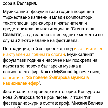
хора в
България
.
Музикалният форум и тази година посрещна
тържествено изявени и млади композитори,
текстописци, аранжьори и изпълнители и
представители на институции на "
Стената на
Славата
", за да запечатат звездните моменти по
случай ХII-ото издание на фестивала.
По традиция, той се провежда под
изключителен
и актуален за годината слоган
. Музикалният
форум тази година е насочен към подкрепа на
каузата за повече българска музика в
национален ефир. Както
MySound.bg
вече писа,
слоганът e "
За повече българска музика в
национален ефир
".
Фестивалът се проведе в категория: Конкурс за
нова българска поп и рок песен. И този път
фестивално жури в състав: проф.
Михаил Белчев