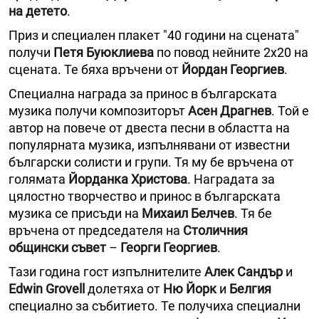
на детето
.
Приз и специален плакет "40 години на сцената"
получи
Петя Буюклиева
по повод нейните 2х20 на
сцената. Те бяха връчени от
Йордан Георгиев
.
Специална награда за принос в българската
музика получи композиторът
Асен Драгнев
. Той е
автор на повече от двеста песни в областта на
популярната музика, изпълнявани от известни
български солисти и групи. Тя му бе връчена от
голямата
Йорданка Христова
. Наградата за
цялостно творчество и принос в българската
музика се присъди на
Михаил Белчев
. Тя бе
връчена от председателя на
Столичния
общински съвет
–
Георги Георгиев
.
Тази година гост изпълнителите
Алек Сандър
и
Edwin Grovell
долетяха от
Ню Йорк
и
Белгия
специално за събитието. Те получиха специални