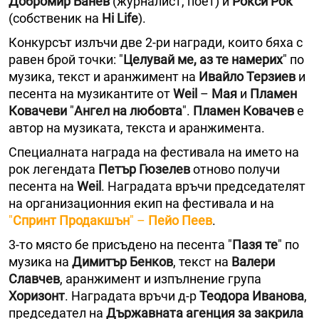
Добромир Банев
(журналист, поет) и
Рокси Рок
(собственик на
Нi Life
).
Конкурсът излъчи две 2-ри награди, които бяха с
равен брой точки: "
Целувай ме, аз те намерих
" по
музика, текст и аранжимент на
Ивайло Терзиев
и
песента на музикантите от
Weil
–
Мая
и
Пламен
Ковачеви
"
Ангел на любовта
".
Пламен Ковачев
е
автор на музиката, текста и аранжимента.
Специалната награда на фестивала на името на
рок легендата
Петър Гюзелев
отново получи
песента на
Weil
. Наградата връчи председателят
на организационния екип на фестивала и на
"
Спринт Продакшън
" –
Пейо Пеев
.
3-то място бе присъдено на песента "
Пазя те
" по
музика на
Димитър Бенков
, текст на
Валери
Славчев
, аранжимент и изпълнение група
Хоризонт
. Наградата връчи д-р
Теодора Иванова
,
председател на
Държавната агенция за закрила