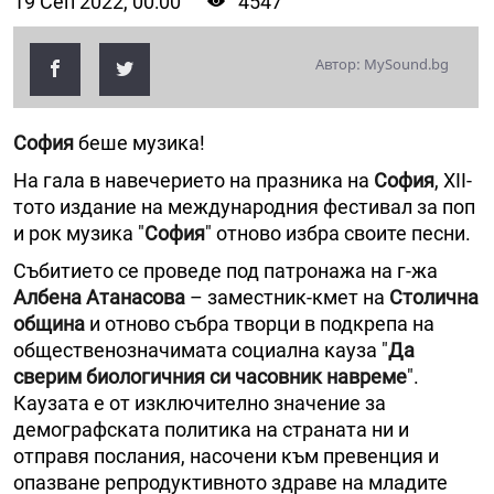
19 Сеп 2022, 00:00
4547
Автор: MySound.bg
София
беше музика!
На гала в навечерието на празника на
София
, ХII-
тото издание на международния фестивал за поп
и рок музика "
София
" отново избра своите песни.
Събитието се проведе под патронажа на г-жа
Албена Атанасова
– заместник-кмет на
Столична
община
и отново събра творци в подкрепа на
общественозначимата социална кауза "
Да
сверим биологичния си часовник навреме
".
Каузата е от изключително значение за
демографската политика на страната ни и
отправя послания, насочени към превенция и
опазване репродуктивното здраве на младите