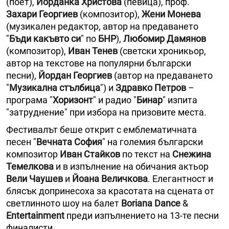
(поет),
Йорданка Христова
(певица), проф.
Захари Георгиев
(композитор),
Жени Монева
(музикален редактор, автор на предаването
"
Бъди какъвто си
" по
БНР
),
Любомир Дамянов
(композитор),
Иван Тенев
(светски хроникьор,
автор на текстове на популярни български
песни),
Йордан Георгиев
(автор на предаването
"
Музикална стълбица
") и
Здравко Петров
–
програма "
Хоризонт
" и радио "
Бинар
" изпита
"затруднение" при избора на призовите места.
Фестивалът беше открит с емблематичната
песен "
Вечната София
" на големия български
композитор
Иван Стайков
по текст на
Снежина
Темелкова
и в изпълнение на обичания актьор
Вели Чаушев
и
Йoана Величкова
. Елегантност и
блясък допринесоха за красотата на сцената от
светлинното шоу на балет
Boriana Dance
&
Entertainment
преди изпълнението на 13-те песни
финалисти.