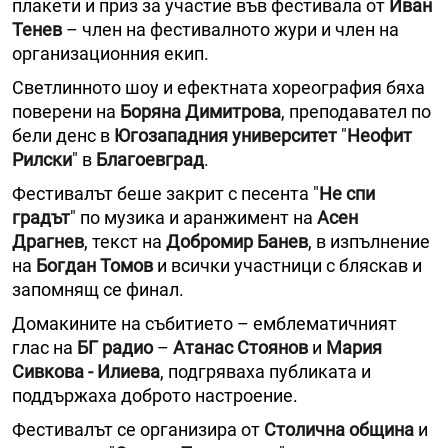
плакети и приз за участие във фестивала от
Иван
Тенев
– член на фестивалното жури и член на
организационния екип.
Светлинното шоу и ефектната хореография бяха
поверени на
Боряна Димитрова
, преподавател по
бели денс в
Югозападния университет
"
Неофит
Рилски
" в
Благоевград
.
Фестивалът беше закрит с песента "
Не спи
градът
" по музика и аранжимент на
Асен
Драгнев
, текст на
Добромир Банев
, в изпълнение
на
Богдан Томов
и всички участници с бляскав и
запомнящ се финал.
Домакините на събитието – емблематичният
глас на
БГ радио
–
Атанас Стоянов
и
Мария
Сивкова - Илиева
, подгряваха публиката и
поддържаха доброто настроение.
Фестивалът се организира от
Столична община
и