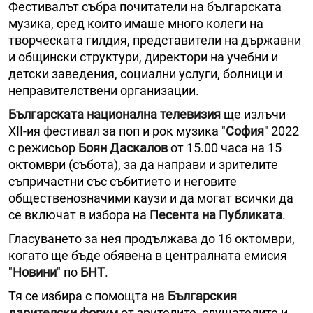
Фестивалът събра почитатели на българската
музика, сред които имаше много колеги на
творческата гилдия, представители на държавни
и общински структури, директори на учебни и
детски заведения, социални услуги, болници и
неправителствени организации.
Българската национална телевизия
ще излъчи
ХII-ия фестивал за поп и рок музика "
София
" 2022
с режисьор
Боян Даскалов
от 15.00 часа на 15
октомври (събота), за да направи и зрителите
съпричастни със събитието и неговите
общественозначими каузи и да могат всички да
се включат в избора на
Песента на Публиката
.
Гласуването за нея продължава до 16 октомври,
когато ще бъде обявена в централната емисия
"
Новини
" по
БНТ
.
Тя се избира с помощта на
Българския
дарителски форум
от зрителите, слушателите и