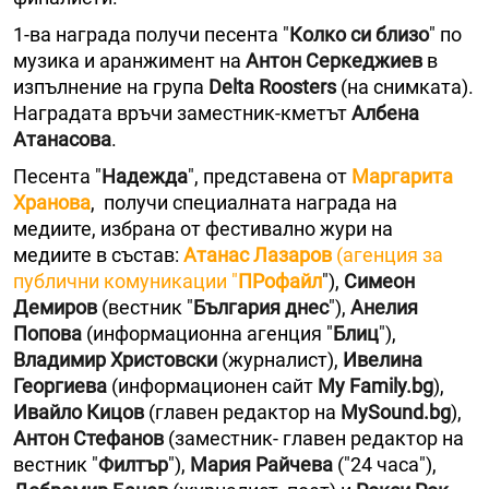
1-ва награда получи песeнта "
Колко си близо
" по
музика и аранжимент на
Антон Серкеджиев
в
изпълнение на група
Delta Roosters
(на снимката).
Наградата връчи заместник-кметът
Албена
Атанасова
.
Песента "
Надежда
", представена от
Маргарита
Хранова
, получи специалната награда на
медиите, избрана от фестивално жури на
медиите в състав:
Атанас Лазаров
(агенция за
публични комуникации "
ПРофайл
"),
Симеон
Демиров
(вестник "
България днес
"),
Анелия
Попова
(информационна агенция "
Блиц
"),
Владимир Христовски
(журналист),
Ивелина
Георгиева
(информационен сайт
My Family.bg
),
Ивайло Кицов
(главен редактор на
MySound.bg
),
Антон Стефанов
(заместник- главен редактор на
вестник "
Филтър
"),
Мария Райчева
("24 часа"),