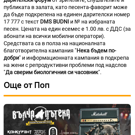
публиката в залата, като песента-фаворит може
да бъде подкрепена на единен дарителски номер
17 777 с текст
DMS BUDNI
и № на избраната
песен. Цената на един есемес e 1.00 лв. с ДДС (за
абонати на всички мобилни оператори).
Средствата са в полза на националната
благотворителна кампания "
Нека бъдем по-
добри
" и информационната кампания в подкрепа
на жени с репродуктивни проблеми под надслов
"
Да сверим биологичния си часовник
".
Още от Поп