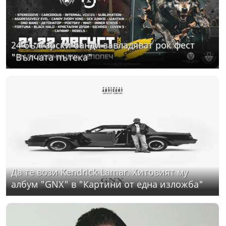
24 български банди завладяват рок фест
"Вълчата пътека"
Да те вози Kendrick Lamar. Хитовият му
албум "GNX" в "Картини от една изложба"