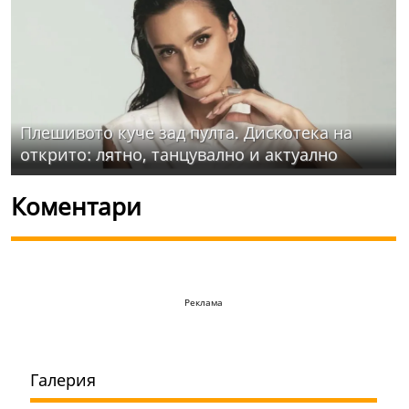
Плешивото куче зад пулта. Дискотека на
открито: лятно, танцувално и актуално
Коментари
Реклама
Галерия