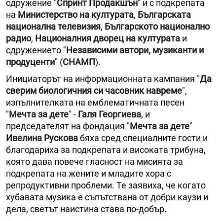
сдружение "
Спринт Продакшън
" и с подкрепата
на
Министерство на културата
,
Българската
национална телевизия
,
Българското национално
радио
,
Националния дворец на културата
и
сдружението "
Независими автори, музиканти и
продуценти
" (
СНАМП
).
Инициаторът на информационната кампания "
Да
сверим биологичния си часовник навреме
",
изпълнителката на емблематичната песен
"
Мечта за дете
" -
Галя Георгиева
, и
председателят на фондация "
Мечта за дете
"
Ивелина Рускова
бяха сред специалните гости и
благодариха за подкрепата и високата трибуна,
която дава повече гласност на мисията за
подкрепата на жените и младите хора с
репродуктивни проблеми. Те заявиха, че когато
хубавата музика е съпътствана от добри каузи и
дела, светът наистина става по-добър.