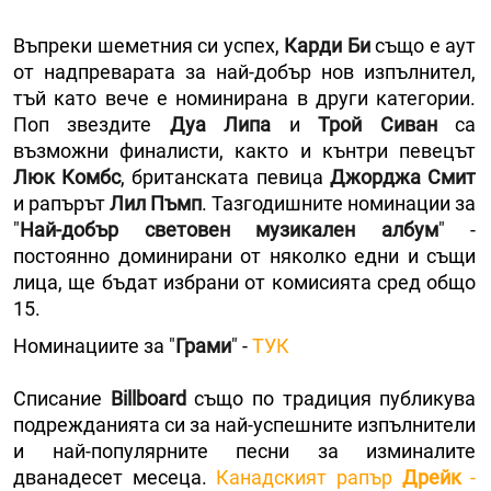
Въпреки шеметния си успех,
Карди Би
също е аут
от надпреварата за най-добър нов изпълнител,
тъй като вече е номинирана в други категории.
Поп звездите
Дуа Липа
и
Трой Сиван
са
възможни финалисти, както и кънтри певецът
Люк Комбс
, британската певица
Джорджа Смит
и рапърът
Лил Пъмп
. Тазгодишните номинации за
"
Най-добър световен музикален албум
" -
постоянно доминирани от няколко едни и същи
лица, ще бъдат избрани от комисията сред общо
15.
Номинациите за "
Грами
" -
ТУК
Списание
Billboard
също по традиция публикува
подрежданията си за най-успешните изпълнители
и най-популярните песни за изминалите
дванадесет месеца.
Канадският рапър
Дрейк
-