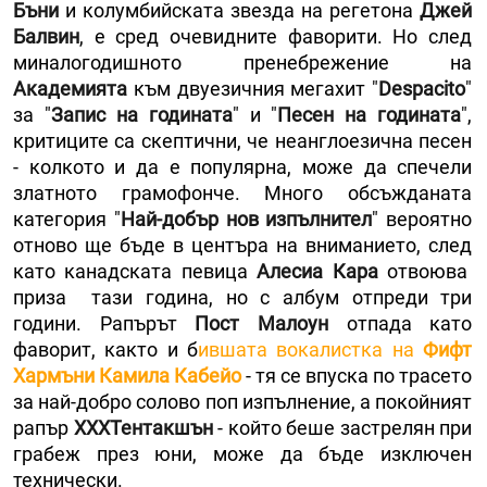
Бъни
и колумбийската звезда на регетона
Джей
Балвин
, е сред очевидните фаворити. Но след
миналогодишното пренебрежение на
Академията
към двуезичния мегахит "
Despacito
"
за "
Запис на годината
" и "
Песен на годината
",
критиците са скептични, че неанглоезична песен
- колкото и да е популярна, може да спечели
златното грамофонче. Много обсъжданата
категория "
Най-добър нов изпълнител
" вероятно
отново ще бъде в центъра на вниманието, след
като канадската певица
Алесиа Кара
отвоюва
приза тази година, но с албум отпреди три
години. Рапърът
Пост Малоун
отпада като
фаворит, както и б
ившата вокалистка на
Фифт
Хармъни
Камила Кабейо
- тя се впуска по трасето
за най-добро солово поп изпълнение, а покойният
рапър
XXXТентакшън
- който беше застрелян при
грабеж през юни, може да бъде изключен
технически.