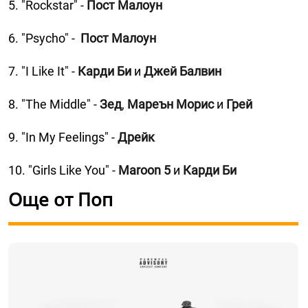
5. "Rockstar" -
Пост Малоун
6. "Psycho" -
Пост Малоун
7. "I Like It" -
Карди Би
и
Джей Балвин
8. "The Middle" -
Зед
,
Мареън Морис
и
Грей
9. "In My Feelings" -
Дрейк
10. "Girls Like You" -
Maroon 5
и
Карди Би
Още от Поп