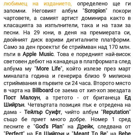
любимец на изданието,
определено ще ги
запомни. Неговият албум "
Scropion
" покори
чартовете, а самият артист доминира както в
класацията за изпълнители, така и на тази за
песни. На 29 юни, в деня на премиерата си,
двойният диск взриви дигиталните платформи.
Само за ден проектът бе стриймван над 170 млн.
пъти в
Apple Music
. Това е поредният най-висок
световен дебют на канадеца в платформата след
албума му "
More Life
", който излезе през март
миналата година и генерира близо 9 милиона
стриймвания в първите си 24 часа. Второто място
в чарта на
Billboard
се заема от хип-хоп звездата
Пост Малоун
, а третото - от британеца
Ед
Шийрън
. Четвъртата позиция пък е отредена на
дама -
Тейлър Суифт
, чийто албум "
Reputation
"
също бе приет много добре. Номер 1 сред
песните е "
God's Plan
" на
Дрейк
, следвана от
"
Perfect
" на
Ед Шийрън
и "
Meant Тo Be
" на
Bebe