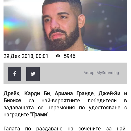
29 Дек 2018, 00:01
5946
Автор: MySound.bg
Дрейк
,
Карди Би
,
Ариана Гранде
,
Джей-Зи
и
Бионсе
са най-вероятните победители в
задаващата се церемония по удостояване с
наградите "
Грами
".
Галата по раздаване на сочените за най-