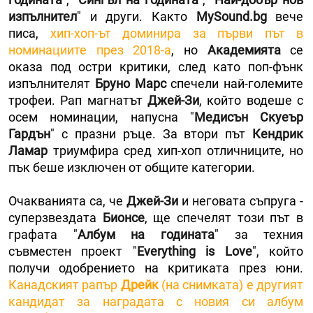
изпълнител
" и други. Както
MySound.bg
вече
писа,
хип-хоп-ът доминира за първи път в
номинациите през 2018-а
, но
Академията
се
оказа под остри критики, след като поп-фънк
изпълнителят
Бруно Марс
спечели най-големите
трофеи. Рап магнатът
Джей-Зи
, който водеше с
осем номинации, напусна "
Медисън Скуеър
Гардън
" с празни ръце. За втори път
Кендрик
Ламар
триумфира сред хип-хоп отличниците, но
пък беше изключен от общите категории.
Очакванията са, че
Джей-Зи
и неговата съпруга -
суперзвездата
Бионсе
, ще спечелят този път в
графата "
Албум на годината
" за техния
съвместен проект "
Everything is Love
", който
получи одобрението на критиката през юни.
Канадският рапър
Дрейк
(на снимката) е другият
кандидат за наградата с новия си албум