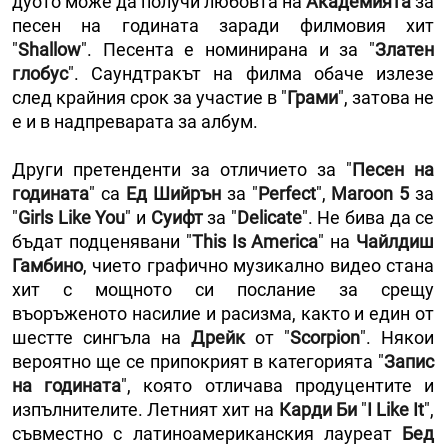
дуото може да получи любовта на
Академията
за
песен на годината заради филмовия хит
"
Shallow
". Песента е номинирана и за "
Златен
глобус
". Саундтракът на филма обаче излезе
след крайния срок за участие в "
Грами
", затова не
е и в надпреварата за албум.
Други претенденти за отличието за "
Песен на
годината
" са
Ед Шийрън
за "
Perfect
",
Maroon 5
за
"
Girls Like You
" и
Суифт
за "
Delicate
". Не бива да се
бъдат подценявани "
This Is America
" на
Чайлдиш
Гамбино
, чието графично музикално видео стана
хит с мощното си послание за срещу
въоръженото насилие и расизма, както и един от
шестте сингъла на
Дрейк
от "
Scorpion
". Някои
вероятно ще се припокрият в категорията "
Запис
на годината
", която отличава продуцентите и
изпълнителите. Летният хит на
Карди Би
"
I Like It
",
съвместно с латиноамериканския лауреат
Бед