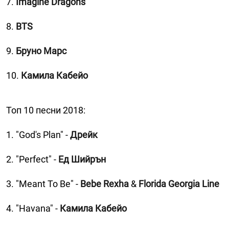
7.
Imagine Dragons
8.
BTS
9.
Бруно Марс
10.
Камила Кабейо
Топ 10 песни 2018:
1. "God's Plan" -
Дрейк
2. "Perfect" -
Ед Шийрън
3. "Meant To Be" -
Bebe Rexha
&
Florida Georgia Line
4. "Havana" -
Камила Кабейо