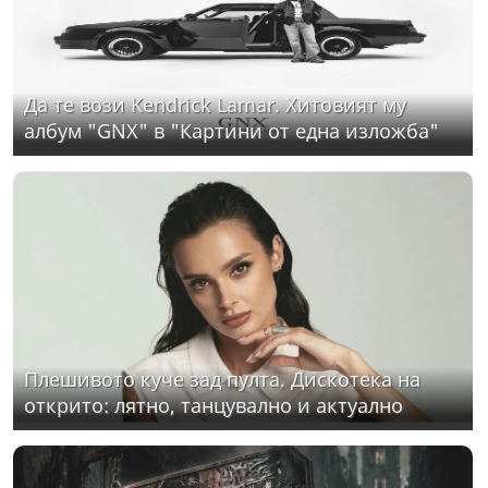
Да те вози Kendrick Lamar. Хитовият му
албум "GNX" в "Картини от една изложба"
Плешивото куче зад пулта. Дискотека на
открито: лятно, танцувално и актуално