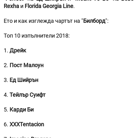
Rexha
и
Florida Georgia Line
.
Ето и как изглежда чартът на "
Билборд
":
Топ 10 изпълнители 2018:
1.
Дрейк
2.
Пост Малоун
3.
Ед Шийрън
4.
Тейлър Суифт
5.
Карди Би
6.
XXXTentacion