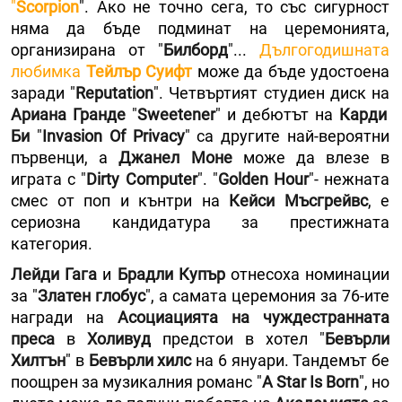
"
Scorpion
". Ако не точно сега, то със сигурност
няма да бъде подминат на церемонията,
организирана от "
Билборд
"...
Дългогодишната
любимка
Тейлър Суифт
може да бъде удостоена
заради "
Reputation
". Четвъртият студиен диск на
Ариана Гранде
"
Sweetener
" и дебютът на
Карди
Би
"
Invasion Оf Privacy
" са другите най-вероятни
първенци, а
Джанел Моне
може да влезе в
играта с "
Dirty Computer
". "
Golden Hour
"- нежната
смес от поп и кънтри на
Кейси Мъсгрейвс
, е
сериозна кандидатура за престижната
категория.
Лейди Гага
и
Брадли Купър
отнесоха номинации
за "
Златен глобус
", а самата церемония за 76-ите
награди на
Асоциацията на чуждестранната
преса
в
Холивуд
предстои в хотел "
Бевърли
Хилтън
" в
Бевърли хилс
на 6 януари. Тандемът бе
поощрен за музикалния романс "
A Star Is Born
", но