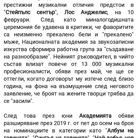
престижни музикални отличия предстои в
"
Стейпълс сентър
",
Лос Анджелис
, на 10
февруари. След като миналогодишната
церемония бе удавена в критики, че фаворитите
са неизменно прекалено бели и "прекалено"
мъже, Националната академия за звукозаписни
изкуства сформира работна група за "създаване
на разнообразие". Нейният ръководител, в чийто
състав влизат повече от 13 000 музикални
професионалисти, обяви през май, че ще се
оттегли, когато договорът му изтече след близо
година, на фона на възмущение след неговото
заявление, че броят на жените творци трябва да
се "засили".
След това през юни
Академията
обяви
разширяване през 2019 г. от пет до осем на броя
на номинациите в категории като "
Албум на
годината
", "
Сингъл на годината
", "
Най-добър нов