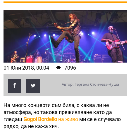
01 Юни 2018, 00:04
7096
Автор: Гергана Стойчева-Нуша
На много концерти съм била, с каква ли не
атмосфера, но такова преживяване като да
гледаш
Gogol Bordello
на живо
ми се е случвало
рядко, да не кажа хич.