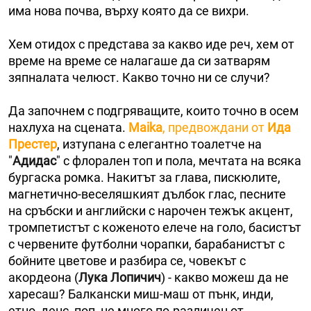
има нова почва, върху която да се вихри.
Хем отидох с представа за какво иде реч, хем от
време на време се налагаше да си затварям
зяпналата челюст. Какво точно ни се случи?
Да започнем с подгряващите, които точно в осем
нахлуха на сцената.
Maika
, предвождани от
Ида
Престер
, изтупана с елегантно тоалетче на
"
Адидас
" с флорален топ и пола, мечтата на всяка
бургаска ромка. Накитът за глава, пискюлите,
магнетично-веселяшкият дълбок глас, песните
на сръбски и английски с нарочен тежък акцент,
тромпетистът с коженото елече на голо, басистът
с червените футболни чорапки, барабанистът с
бойните цветове и разбира се, човекът с
акордеона (
Лука Лопичич
) - какво можеш да не
харесаш? Балкански миш-маш от пънк, инди,
етно, денс, поп, не много по-различен от