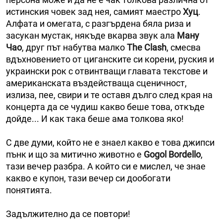
истинския човек зад нея, самият маестро
Хуц
.
Алфата и омегата, с разгърдена бяла риза и
засукан мустак, някъде вкарва звук ала
Ману
Чао
, друг път набутва малко
The Clash
, смесва
вдъхновението от циганските си корени, руския и
украински рок с отвинтващи главата текстове и
американската въздействаща сценичност,
излиза, пее, свири и те оставя дълго след края на
концерта да се чудиш какво беше това, откъде
дойде... И как така беше ама толкова яко!
С две думи, който не е знаел какво е това джипси
пънк и що за митично животно е
Gogol Bordello
,
тази вечер разбра. А който си е мислел, че знае
какво е купон, тази вечер си дообогати
понятията.
Задължително да се повтори!