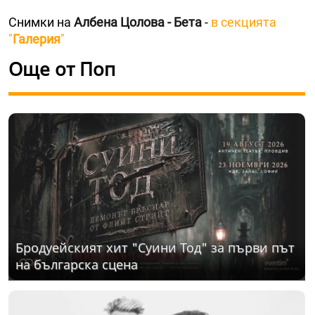
Снимки на
Албена Цолова - Бета
-
в секцията
"
Галерия
"
Още от Поп
Бродуейският хит "Суини Тод" за първи път
на българска сцена