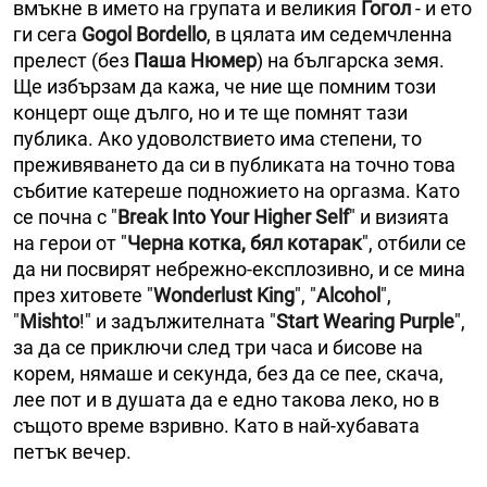
вмъкне в името на групата и великия
Гогол
- и ето
ги сега
Gogol Bordello
, в цялата им седемчленна
прелест (без
Паша Нюмер
) на българска земя.
Ще избързам да кажа, че ние ще помним този
концерт още дълго, но и те ще помнят тази
публика. Ако удоволствието има степени, то
преживяването да си в публиката на точно това
събитие катереше подножието на оргазма. Като
се почна с "
Break Into Your Higher Self
" и визията
на герои от "
Черна котка, бял котарак
", отбили се
да ни посвирят небрежно-експлозивно, и се мина
през хитовете "
Wonderlust King
", "
Alcohol
",
"
Mishto
!" и задължителната "
Start Wearing Purple
",
за да се приключи след три часа и бисове на
корем, нямаше и секунда, без да се пее, скача,
лее пот и в душата да е едно такова леко, но в
същото време взривно. Като в най-хубавата
петък вечер.