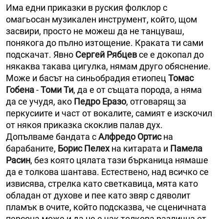
Има едни приказки в руския фолклор с
омагьосан музикален инструмент, който, щом
засвири, просто не можеш да не танцуваш,
понякога до пълно изтощение. Краката ти сами
подскачат. Явно
Сергей Рябцев
се е докопал до
някаква такава цигулка, нямам друго обяснение.
Може и басът на синьобрадия етиопец
Томас
Гобена
-
Томи Ти
, да е от същата порода, а няма
да се учудя, ако
Педро Еразо
, отговарящ за
перкусиите и част от вокалите, самият е изскочил
от някоя приказка скоклив палав дух.
Допълваме бандата с
Алфредо Ортис
на
барабаните,
Борис Пелех
на китарата и
Памела
Расин
, без която цялата тази бърканица нямаше
да е толкова шантава. Естествено, над всичко се
извисява, стрелка като светкавица, мята като
обладан от духове и пее като звяр с дяволит
пламък в очите, който подсказва, че сценичната
персона може и да не е чак толкова различна от