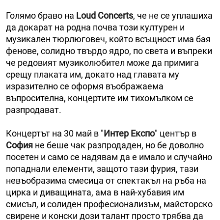
Голямо браво на
Loud Concerts
, че не се уплашиха
да докарат на родна почва този културен и
музикален тюрлюговеч, който всъщност има бая
фенове, солидно твърдо ядро, по света и въпреки
че редовият музиколюбител може да примига
срещу плаката им, докато над главата му
изразително се оформя въображаема
въпросителна, концертите им тихомълком се
разпродават.
Концертът на 30 май в "
Интер Експо
" център в
София
не беше чак разпродаден, но бе доволно
посетен и само се надявам да е имало и случайно
попаднали елементи, защото тази фурия, тази
невъобразима смесица от спектакъл на ръба на
цирка и диващината, ама в най-хубавия им
смисъл, и солиден професионализъм, майсторско
свирене и конски дози талант просто трябва да