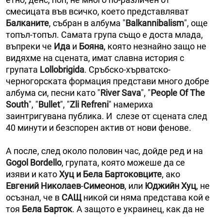
смесицата във всичко, което представляват
Балканите
, събран в албума "
Balkannibalism
", още
топъл-топъл. Самата група също е доста млада,
въпреки че
Ида
и
Бояна
, която незнайно защо не
видяхме на сцената, имат славна история с
групата
Lollobrigida
. Сръбско-хърватско-
черногорската формация представи много добре
албума си, песни като "
River Sava
", "
People Оf Тhe
South
", "
Bullet
", "
Zli Refreni
" намериха
заинтригувана публика. И слезе от сцената след
40 минути и безспорен актив от нови фенове.
А после, след около половин час, дойде ред и на
Gogol Bordello
, групата, която можеше да се
изяви и като
Хуц и Бела Бартоковците
, ако
Евгений Николаев
-
Симеонов
, или
Юджийн Хуц
, не
осъзнал, че в
САЩ
никой си няма представа кой е
тоя
Бела Барток
. А защото е украинец, как да не