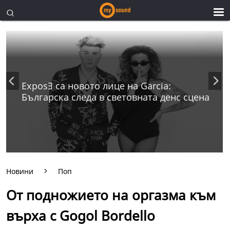
ExposƎ са новото лице на Garcia:
Българска следа в световната денс сцена
Новини
Поп
От подножието на оргазма към
върха с Gogol Bordello