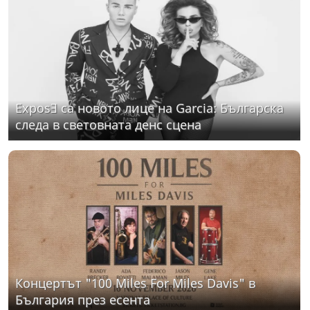
ExposƎ са новото лице на Garcia: Българска
следа в световната денс сцена
Концертът "100 Miles For Miles Davis" в
България през есента