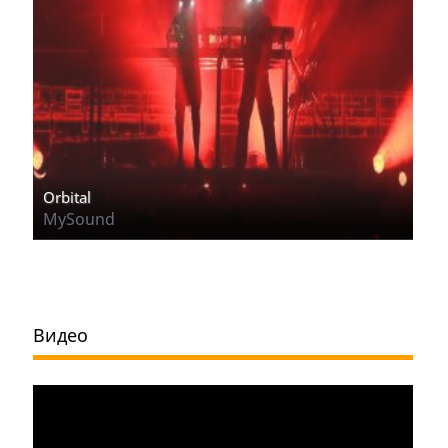
Orbital
MySound
Видео