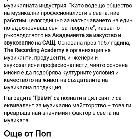
музикалната индустрия. "Като водещо общество
на музикални професионалисти в света, ние
работим целогодишно за насърчаването на един
по-вдъхновяващ свят за творците", казват от
ръководството на
Академията за изкуство и
звукозапис
на
САЩ
. Основана през 1957 година,
The Recording Academy
е организация на
музиканти, продуценти, инженери и
звукозаписни професионалисти, чиято основна
мисия е да подобрява културните условия и
качеството на живот на създателите на
музикална продукция.
Наградите "
Грами
" са познати в цял свят и са
еквивалент за музикално майсторство – това ги
превръща най-значимият фактор в света на
музиката.
Още от Поп