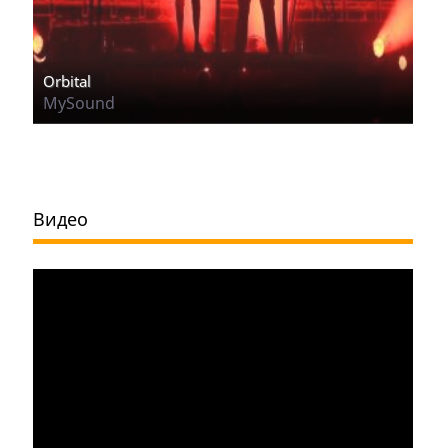
Orbital
MySound
Видео