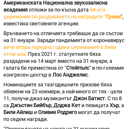
Американската Национална звукозаписна
академия
отложи за по-късна дата
64-ата
церемония по раздаването на наградите "
Грами
",
известиха световните агенции.
Връчването на отличията трябваше да се състои
на 31 януари. Заради пандемията от коронавирус
вече втора поредна година церемонията бива
отлагана
. През 2021 г. статуетките бяха
раздадени на 14 март вместо на 31 януари, а
галата бе преместена от "
Стейпълс
" в по-големия
конгресен център в
Лос Анджелис
.
Номинациите за тазгодишните призове бяха
обявени на 23 ноември, а най-много от тях - цели
11, получи джаз музикантът
Джон Батист
. С по 8
са
Джъстин Бийбър,
Доджа Кет
и певицата
Хър
, а
Били Айлиш
и
Оливия Родриго
могат да получат
по седем награди.
"Провеждането на шоуто на 31 януари крие