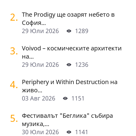
2.
The Prodigy ще озарят небето в
София...
29 Юли 2026
1289
3.
Voivod – космическите архитекти
на...
29 Юли 2026
1236
4.
Periphery и Within Destruction на
живо...
03 Авг 2026
1151
5.
Фестивалът "Беглика" събира
музика,...
30 Юли 2026
1141