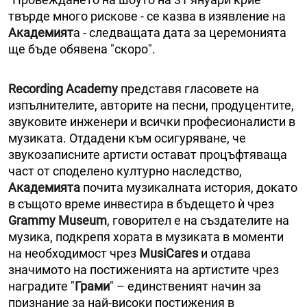
твърде много рискове - се казва в изявление на
Академият
а - следващата дата за церемонията
ще бъде обявена "скоро".
Recording Academy
представя гласовете на
изпълнителите, авторите на песни, продуцентите,
звуковите инженери и всички професионалисти в
музиката. Отдадени към осигуряване, че
звукозаписните артисти остават процъфтяваща
част от споделено културно наследство,
Академията
почита музикалната история, докато
в същото време инвестира в бъдещето ѝ чрез
Grammy Museum
, говорител е на създателите на
музика, подкрепя хората в музиката в моменти
на необходимост чрез
MusiCares
и отдава
значимото на постиженията на артистите чрез
наградите "
Грами
" – единственият начин за
признание за най-високи постижения в