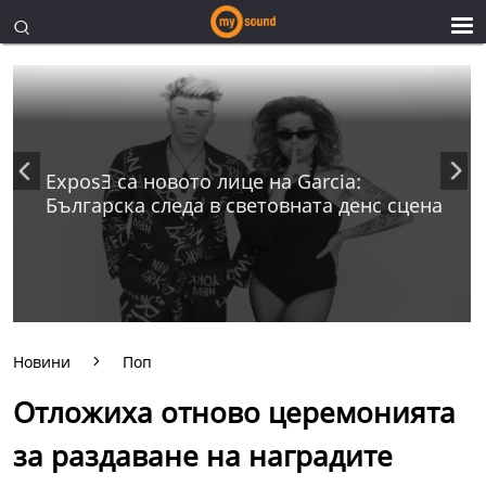
ExposƎ са новото лице на Garcia:
Българска следа в световната денс сцена
Новини
Поп
Отложиха отново церемонията
за раздаване на наградите