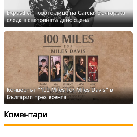
ExposƎ са новото лице на Garcia: Българска
следа в световната денс сцена
Концертът "100 Miles For Miles Davis" в
България през есента
Коментари