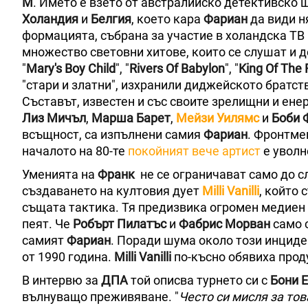
M
. Името е взето от австралийско детективско ш
Холандия
и
Белгия
, което кара
Фариан
да види н
формацията, събрана за участие в холандска ТВ 
множество световни хитове, които се слушат и до
"
Mary's Boy Child
", "
Rivers Of Babylon
", "
King Of The
"стари и златни", изхранили диджейското братств
Съставът, известен и със своите зрелищни и ене
Лиз Мичъл
,
Марша Барет
,
Мейзи Уилямс
и
Боби 
всъщност, са изпълнени самия
Фариан
. Фронтме
началото на 80-те
покойният вече артист
е уволн
Уменията на
Франк
не се ограничават само до сл
създаването на култовия дует
Milli Vanilli
, който
същата тактика. Тя предизвика огромен медиен с
пеят. Че
Робърт Пилатъс
и
Фабрис Морван
само с
самият
Фариан
. Поради шума около този инциде
от 1990 година.
Milli Vanilli
по-късно обявиха проду
В интервю за
ДПА
той описва турнето си с
Бони 
вълнуващо преживяване. "
Често си мисля за то