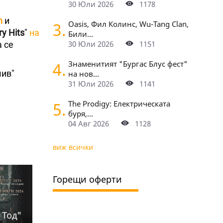
30 Юли 2026
1178
n
и
3.
Oasis, Фил Колинс, Wu-Tang Clan,
y Hits
"
на
Били...
30 Юли 2026
1151
а се
4.
Знаменитият "Бургас Блус фест"
шив"
на нов...
31 Юли 2026
1141
5.
The Prodigy: Електрическата
буря,...
04 Авг 2026
1128
виж всички
Горещи оферти
 Тод"