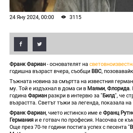
24 Яну 2024, 00:00
3115
Франк Фариан
- основателят на
световноизвестн
годишна възраст вчера, съобщи
BBC
, позовавайк
Тъжната новина за смъртта на известния герма
му. Той е издъхнал в дома си в
Маями
,
Флорида
.
година
Фариан
разкри в интервю за "
Билд
", че 
възрастта. Светът тъжи за легенда, показала на
Франк Фариан
, чието истинско име е
Франц Рутн
Германия
и е готвач по професия. Насочва се къ
Още през 70-те години постига успех с песента "
B