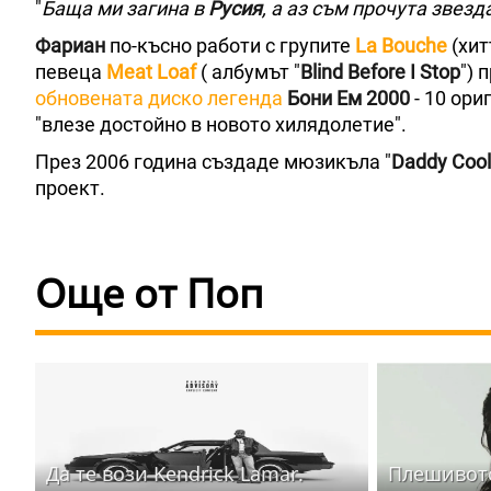
"
Баща ми загина в
Русия
, а аз съм прочута звез
Фариан
по-късно работи с групите
La Bouche
(хит
певеца
Meat Loaf
( албумът "
Blind Before I Stop
") 
обновената диско легенда
Бони Ем 2000
- 10 ори
"влезе достойно в новото хилядолетие".
През 2006 година създаде мюзикъла "
Daddy Cool
проект.
Още от Поп
Да те вози Kendrick Lamar.
Плешивото