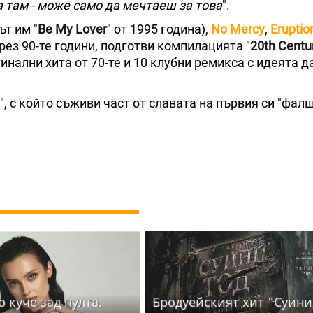
да там - може само да мечтаеш за това
".
ът им "
Be My Lover
" от 1995 година),
No Mercy
,
Eruptio
през 90-те години, подготви компилацията "
20th Centur
гинални хита от 70-те и 10 клубни ремикса с идеята д
", с който съживи част от славата на първия си "фал
 куче зад пулта.
Бродуейският хит "Суини