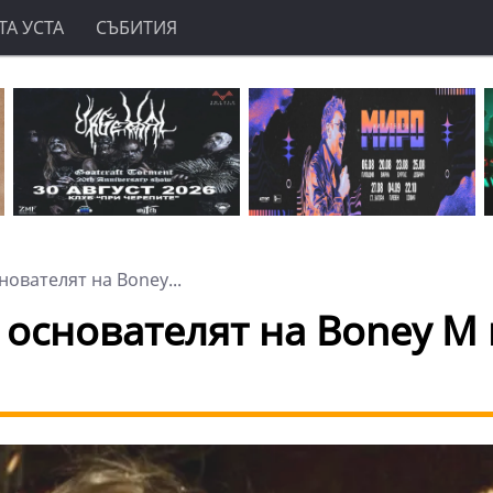
А УСТА
СЪБИТИЯ
ователят на Boney...
основателят на Boney M 