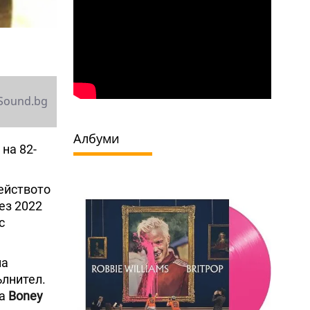
Sound.bg
Албуми
 на 82-
ейството
ез 2022
с
на
ълнител.
ма
Boney