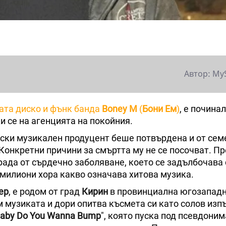
Автор: My
ата диско и фънк банда
Boney M
(
Бони Ем
)
, е починал
и се на агенцията на покойния.
нски музикален продуцент беше потвърдена и от сем
 Конкретни причини за смъртта му не се посочват. Пр
страда от сърдечно заболяване, което се задълбочава 
 милиони хора какво означава хитова музика.
ер
, е родом от град
Кирин
в провинциална югозапад
м музиката и дори опитва късмета си като солов изп
aby Do You Wanna Bump
", която пуска под псевдони