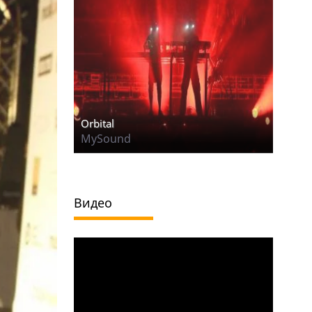
Orbital
MySound
Видео