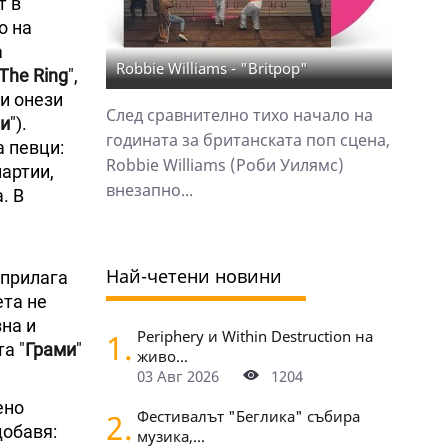
т в
о на
а
Robbie Williams - "Britpop"
 The Ring
",
ки онези
След сравнително тихо начало на
ри
").
годината за британската поп сцена,
а певци:
Robbie Williams (Роби Уилямс)
партии,
внезапно...
. В
Най-четени новини
 прилага
ета не
зна и
1.
Periphery и Within Destruction на
а "
Грами
"
живо...
03 Авг 2026
1204
ено
2.
Фестивалът "Беглика" събира
 добавя:
музика,...