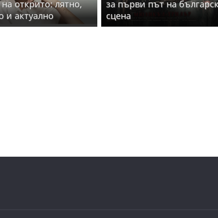
 на открито: лятно,
за първи път на българс
о и актуално
сцена