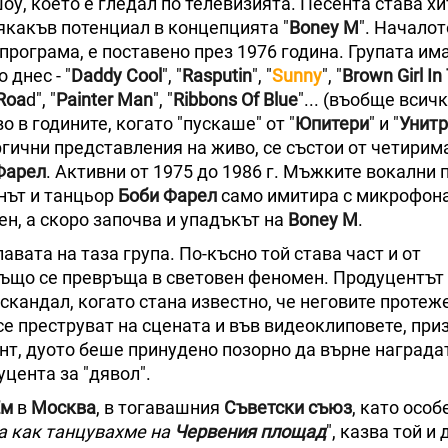
оу, което е гледал по телевизията. Песента става хи
якакъв потенциал в концепцията "
Boney M
". Началот
програма, е поставено през 1976 година. Групата им
 днес - "
Daddy Cool
", "
Rasputin
", "
Sunny
", "
Brown Girl In
 Roa
d", "
Painter Man
", "
Ribbons Of Blue
"... (въобще всич
о в годините, когато "пускаше" от "
Юпитери
" и "
Унит
ргични представления на живо, се състои от четирим
Фарел
. Активни от 1975 до 1986 г. Мъжките вокални 
нът и танцьор
Боби Фарел
само имитира с микрофона
ен, а скоро започва и упадъкът на
Boney M
.
авата на таза група. По-късно той става част и от
 също се превръща в световен феномен. Продуцентът
кандал, когато стана известно, че неговите протеж
е преструват на сцената и във видеоклиповете, при
нт, дуото беше принудено позорно да върне наградат
цента за "дявол".
Ем
в
Москва
, в тогавашния
Съветски съюз
, като особ
ва как танцувахме на
Червения площад
", казва той и