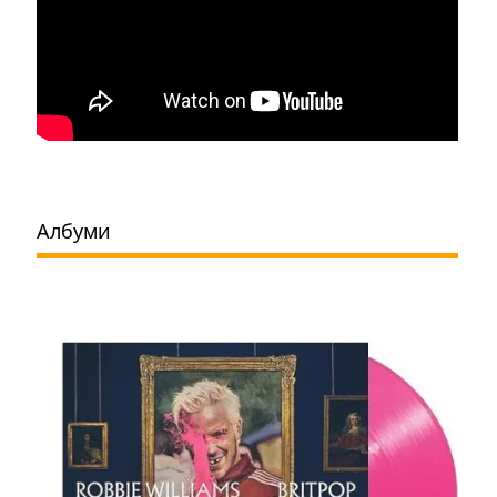
Албуми