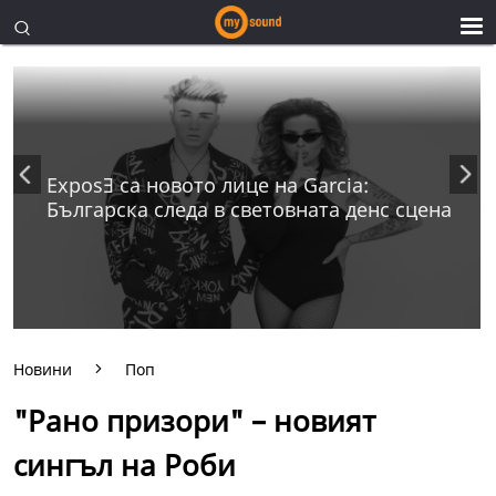
ExposƎ са новото лице на Garcia:
Българска следа в световната денс сцена
Новини
Поп
"Рано призори" – новият
сингъл на Роби