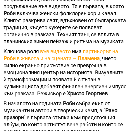
продължение във видеото. Тя е първата, в която
Роби
включва женски фолклорен хор и кавал.
Клипът разкрива свят, вдъхновен от българската
традиция, където кукерите се появяват
органично в разказа. Техният танц се вплита в
планинския зимен пейзаж и ритъма на музиката.
Ключова роля
във видеото
има
партньорът на
Роби
в живота и на сцената –
Пламена
, чието
силно екранно присъствие се превръща в
емоционалния център на историята. Визуалните
ѝ трансформации и появата ѝ с тъпан в
кулминацията добавят финален енергиен импулс
към разказа. Режисьор е
Христо Георгиев
.
В началото на годината
Роби
събра екип от
музиканти и автори в творчески кемп, а "
Рано
призори
" е първата стъпка към предстоящия
албум, по който артистът вече работи и който се