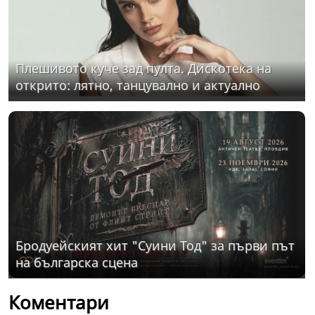
Плешивото куче зад пулта. Дискотека на
открито: лятно, танцувално и актуално
Бродуейският хит "Суини Тод" за първи път
на българска сцена
Коментари