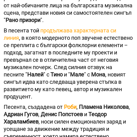
от най-обичаните лица на българската музикална
сцена, представи новия си самостоятелен сингъл
"
Рано призори
".
В песента той
продължава характерната си
линия
, в която модерното поп звучене естествено
се преплита с български фолклорни елементи –
подход, загатнат в последните му проекти и
превърнал се в отличителна част от неговия
музикален почерк. След силния отзвук на
песните "
Налей
" с
Тино
и "
Мале
" с
Мона
, новият
сингъл идва като следваща уверена стъпка в
развитието му като певец, автор и музикален
продуцент.
Песента, създадена от
Роби
,
Пламена Николова
,
Адриан Гугов
,
Денис Попстоев
и
Теодор
Хараламбиев
, носи силен емоционален заряд и
усещане за движение между традиция и
съвременност, което намира естествено