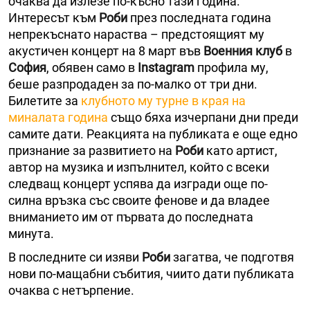
очаква да излезе по-късно тази година.
Интересът към
Роби
през последната година
непрекъснато нараства – предстоящият му
акустичен концерт на 8 март във
Военния клуб
в
София
, обявен само в
Instagram
профила му,
беше разпродаден за по-малко от три дни.
Билетите за
клубното му турне в края на
миналата година
също бяха изчерпани дни преди
самите дати. Реакцията на публиката е още едно
признание за развитието на
Роби
като артист,
автор на музика и изпълнител, който с всеки
следващ концерт успява да изгради още по-
силна връзка със своите фенове и да владее
вниманието им от първата до последната
минута.
В последните си изяви
Роби
загатва, че подготвя
нови по-мащабни събития, чиито дати публиката
очаква с нетърпение.