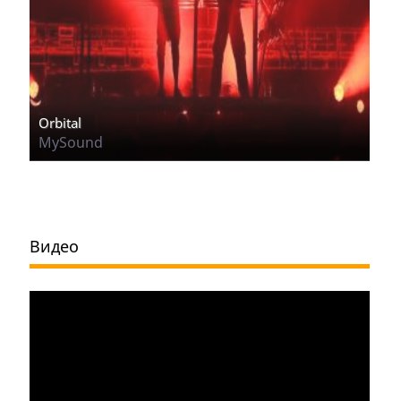
Orbital
MySound
Видео