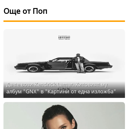
Още от Поп
Да те вози Kendrick Lamar. Хитовият му
албум "GNX" в "Картини от една изложба"