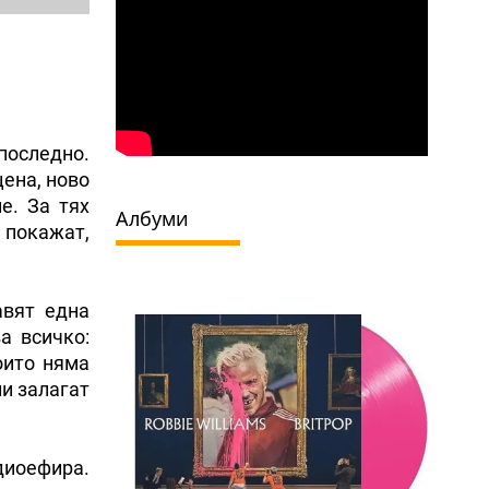
 последно.
цена, ново
е. За тях
Албуми
а покажат,
авят една
а всичко:
оито няма
ии залагат
диоефира.