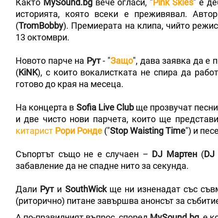
Както
MySound.bg
вече огласи, "
Pink Skies
" е д
историята, която всеки е преживявал. Авто
(
TromBobby
). Премиерата на клипа, чийто режи
13 октомври.
Новото парче на
Рут
- "
Защо
", дава заявка да е
(
KiNK
), с които вокалистката не спира да раб
готово до края на месеца.
На концерта в
Sofia Live Club
ще прозвучат песнит
и две чисто нови парчета, които ще представ
китарист
Рори Ронде
("
Stop Waisting Time
") и пес
Съпортът също не е случаен –
DJ Мартен
(
DJ 
забавление да не спадне нито за секунда.
Дали
Рут
и
SouthWick
ще ни изненадат със съвм
(риторично) питане завършва анонсът за събити
А по-правилният въпрос, според
MySound.bg
, е к