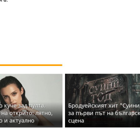
 куче зад пулта.
Бродуейският хит "Суини
 на открито: лятно,
за първи път на българс
о и актуално
сцена