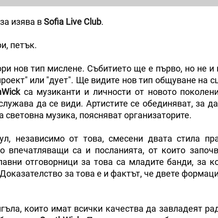
за изява в
Sofia Live Club
.
и, петък.
ри нов тип мислене. Събитието ще е първо, но не и
роект" или "дует". Ще видите нов тип общуване на с
hWick
са музиканти и личности от новото поколени
служава да се види. Артистите се обединяват, за д
 световна музика, поясняват организаторите.
ул, независимо от това, смесени двата стила пр
ко впечатляващи са и посланията, от които започв
лавни отговорници за това са младите банди, за к
 Доказателство за това е и фактът, че двете формац
нгъла, които имат всички качества да завладеят ра