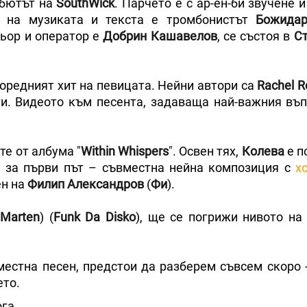
ебютът на
SouthWick
. Парчето е с ар-ен-би звучене 
р на музиката и текста е тромбонистът
Божидар
сьор и оператор е
Добрин
Кашавелов
, се състоя в
Ст
 поредният хит на певицата. Нейни автори са
Rachel 
оти. Видеото към песента, задаваща най-важния въп
е от албума "
Within Whispers
". Освен тях,
Колева
е п
и за първи път – съвместна нейна композиция с
х
ен на
Филип Александров
(
Фи
).
Marten
) (
Funk Da Disko
), ще се погрижи нивото на
естна песен, предстои да разберем съвсем скоро -
ето.
ога.