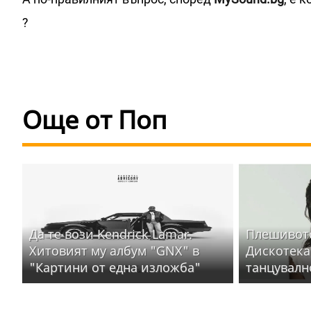
?
Още от Поп
Да те вози Kendrick Lamar.
Плешивото
Хитовият му албум "GNX" в
Дискотека
"Картини от една изложба"
танцувалн