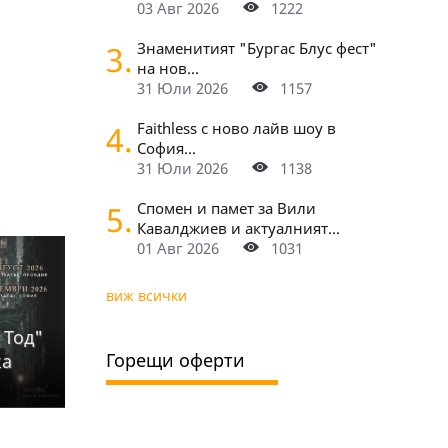
03 Авг 2026
1222
3.
Знаменитият "Бургас Блус фест"
на нов...
31 Юли 2026
1157
4.
Faithless с ново лайв шоу в
София...
31 Юли 2026
1138
5.
Спомен и памет за Вили
Кавалджиев и актуалният...
01 Авг 2026
1031
виж всички
 Тод"
Горещи оферти
ка