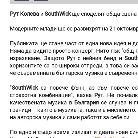
Рут Колева
и
SouthWick
ще споделят обща сцена 
Модерните млади ще се развихрят на 21 октомвр
Публиката ще стане част от една нова идея и до
Няма да видите просто концерт. Нито пък "общ п
изразяване. Защото
Рут
с нейния бенд и
Sout
хоризонтите са по-широки отпреди, а това си за
че съвременната българска музика е съвременна
"
SouthWick
са повече фънк, аз съм повече со
страхотна комбинация", казва
Рут
. Не по-мал
качествената музика в
България
се случва и г
граници – както в музиката, така и в мисленето.
на авторска музика и сами работят за себе си.
По едно и също време излизат и двата нови си