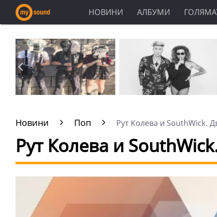
НОВИНИ
АЛБУМИ
ГОЛЯМАТ
Новини
Поп
Рут Колева и SouthWick. Дв
Рут Колева и SouthWick