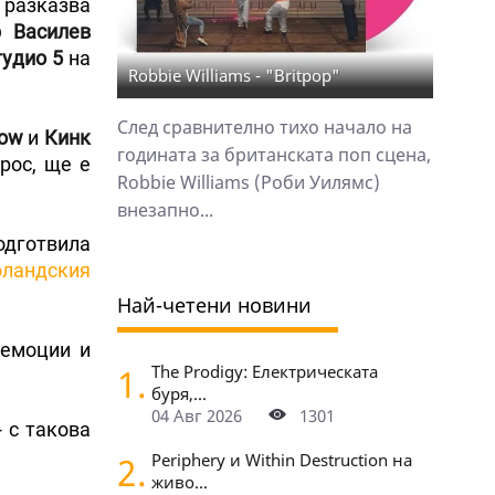
и разказва
 Василев
удио 5
на
Robbie Williams - "Britpop"
След сравнително тихо начало на
Row
и
Кинк
годината за британската поп сцена,
рос, ще е
Robbie Williams (Роби Уилямс)
внезапно...
одготвила
оландския
Най-четени новини
 емоции и
1.
The Prodigy: Електрическата
буря,...
04 Авг 2026
1301
 с такова
2.
Periphery и Within Destruction на
живо...