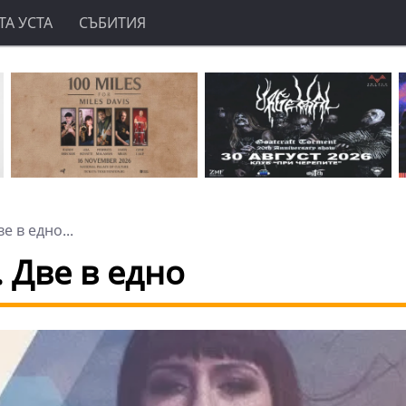
А УСТА
СЪБИТИЯ
е в едно...
. Две в едно