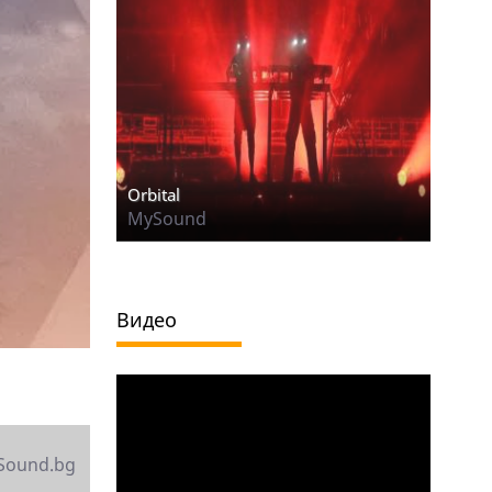
Orbital
MySound
Видео
Sound.bg