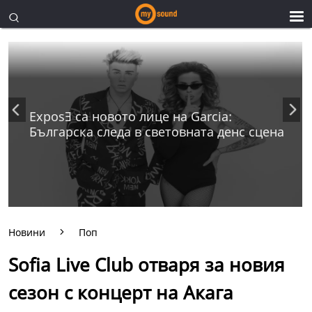
ExposƎ са новото лице на Garcia:
Българска следа в световната денс сцена
Новини
Поп
Sofia Live Club отваря за новия
сезон с концерт на Акага