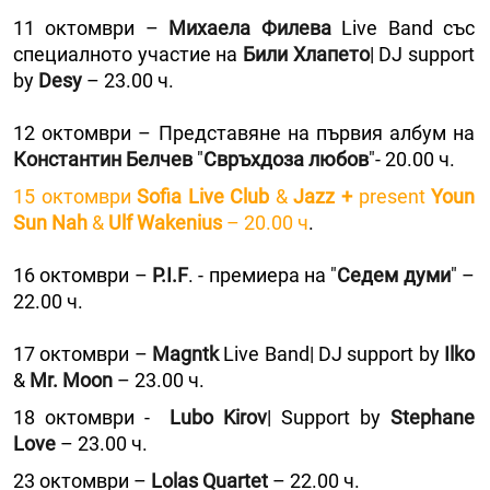
11 октомври –
Михаела Филева
Live Band със
специалното участие на
Били Хлапето
| DJ support
by
Desy
– 23.00 ч.
12 октомври – Представяне на първия албум на
Константин Белчев
"
Свръхдоза любов
"- 20.00 ч.
15 октомври
Sofia Live Club
&
Jazz +
present
Youn
Sun Nah
&
Ulf Wakenius
– 20.00 ч
.
16 октомври –
P.I.F
. - премиера на "
Седем думи
" –
22.00 ч.
17 октомври –
Magntk
Live Band| DJ support by
Ilko
&
Mr. Moon
– 23.00 ч.
18 октомври -
Lubo Kirov
| Support by
Stephane
Love
– 23.00 ч.
23 октомври –
Lolas Quartet
– 22.00 ч.