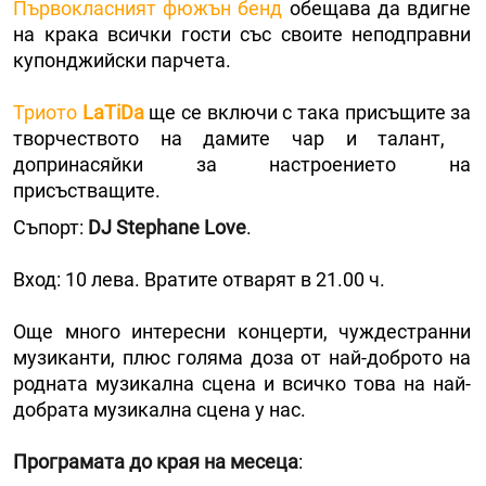
Първокласният фюжън бенд
обещава да вдигне
на крака всички гости със своите неподправни
купонджийски парчета.
Триото
LaTiDa
ще се включи с така присъщите за
творчеството на дамите чар и талант,
допринасяйки за настроението на
присъстващите.
Съпорт:
DJ Stephane Love
.
Вход: 10 лева. Вратите отварят в 21.00 ч.
Още много интересни концерти, чуждестранни
музиканти, плюс голяма доза от най-доброто на
родната музикална сцена и всичко това на най-
добрата музикална сцена у нас.
Програмата до края на месеца
: