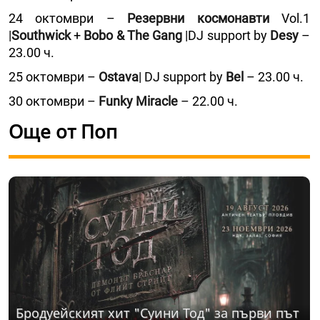
24 октомври –
Резервни космонавти
Vol.1
|
Southwick
+
Bobo & The Gang
|DJ support by
Desy
–
23.00 ч.
25 октомври –
Ostava
| DJ support by
Bel
– 23.00 ч.
30 октомври –
Funky Miracle
– 22.00 ч.
Още от Поп
Бродуейският хит "Суини Тод" за първи път