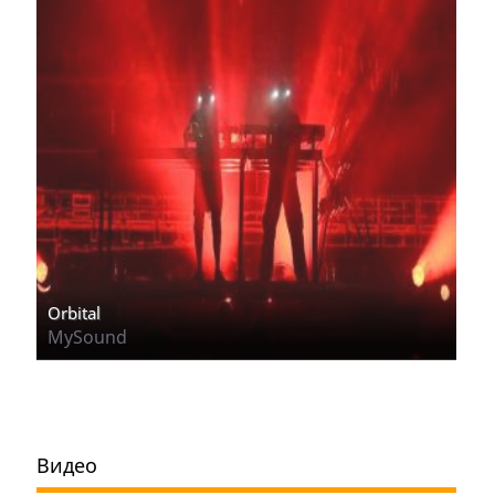
Orbital
MySound
Видео