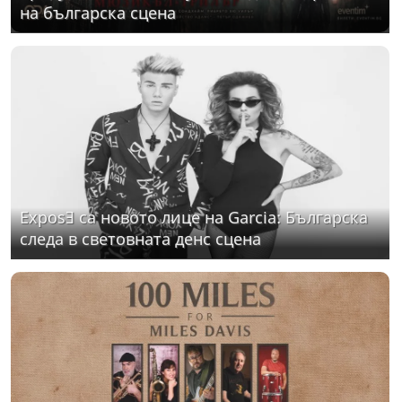
на българска сцена
ExposƎ са новото лице на Garcia: Българска
следа в световната денс сцена