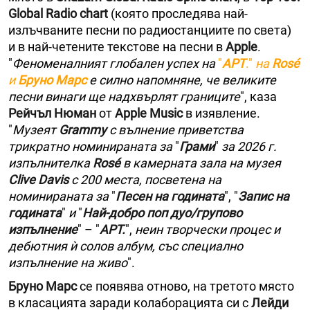
Global Radio chart
(която проследява най-
излъчваните песни по радиостанциите по света)
и в най-четените текстове на песни в
Apple
.
"
Феноменалният глобален успех на
"
APT
."
на
Rosé
и
Бруно Марс
е силно напомняне, че великите
песни винаги ще надхвърлят границите
", каза
Рейчъл Нюман
от
Apple Music
в изявление.
"
Музеят
Grammy
с вълнение приветства
трикратно номинираната за
"
Грами
"
за 2026 г.
изпълнителка
Rosé
в камерната зала на музея
Clive Davis
с 200 места, посветена на
номинираната за
"
Песен на годината
", "
Запис на
годината
"
и
"
Най-добро поп дуо/групово
изпълнение
" – "
APT.
", ​​
неин творчески процес и
дебютния ѝ солов албум, със специално
изпълнение на живо
".
Бруно Марс
се появява отново, на третото място
в класацията заради колаборацията си с
Лейди