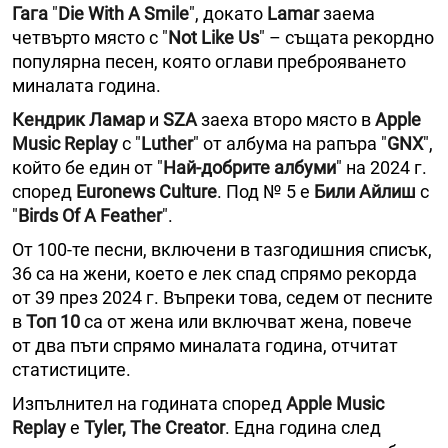
Гага
"
Die With A Smile
", докато
Lamar
заема
четвърто място с "
Not Like Us
" – същата рекордно
популярна песен, която оглави преброяването
миналата година.
Кендрик Ламар
и
SZA
заеха второ място в
Apple
Music Replay
с "
Luther
" от албума на рапъра "
GNX
",
който бе един от "
Най-добрите албуми
" на 2024 г.
според
Euronews Culture
. Под № 5 е
Били Айлиш
с
"
Birds Of A Feather
".
От 100-те песни, включени в тазгодишния списък,
36 са на жени, което е лек спад спрямо рекорда
от 39 през 2024 г. Въпреки това, седем от песните
в
Топ 10
са от жена или включват жена, повече
от два пъти спрямо миналата година, отчитат
статистиците.
Изпълнител на годината според
Apple Music
Replay
е
Tyler, The Creator
. Една година след