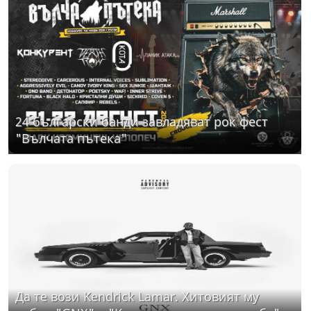
24 български банди завладяват рок фест
"Вълчата пътека"
Да те вози Kendrick Lamar. Хитовият му