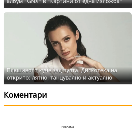
албум "GNX" в "Картини от една изложба"
Плешивото куче зад пулта. Дискотека на
открито: лятно, танцувално и актуално
Коментари
Реклама