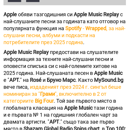
Apple
обяви тазгодишния си
Apple Music Replay
с
най-слушаните песни за годината като отговор на
популярната функция на
Spotify
-
Wrapped
, за най-
слушани песни, албуми и подкасти на
потребителите през 2025 година
.
Apple Music Replay
предостави на слушателите
информация за техните най-слушани песни и
оповести списъка си с най-големите хитове на
2025 година. Най-слушаната песен в
Apple Music
е "
APT.
" на
Rosé
и
Бруно Марс
. Както
MySound.bg
вече писа,
издаденият през 2024 г. сингъл беше
номиниран за "
Грами
", включително в 2 от
категориите
Big Four
. Той зае първото място в
глобалната класация на
Apple Music
тази година
и е първата № 1 на годишния глобален чарт за
двамата артисти. "
APT
." също така зае първо
място в
Shazam Global Radio Spins chart
, в
Top 100: