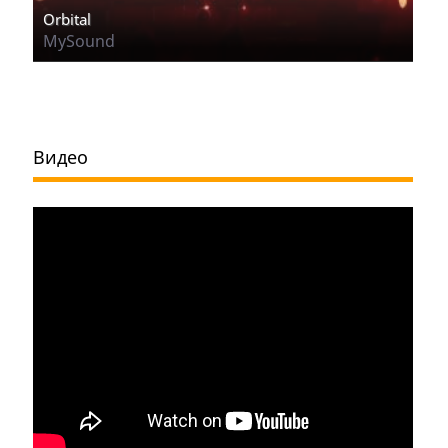
Orbital
MySound
Видео