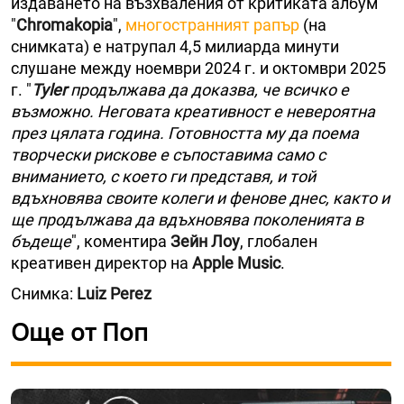
издаването на възхваления от критиката албум
"
Chromakopia
",
многостранният рапър
(на
снимката) е натрупал 4,5 милиарда минути
слушане между ноември 2024 г. и октомври 2025
г. "
Tyler
продължава да доказва, че всичко е
възможно. Неговата креативност е невероятна
през цялата година. Готовността му да поема
творчески рискове е съпоставима само с
вниманието, с което ги представя, и той
вдъхновява своите колеги и фенове днес, както и
ще продължава да вдъхновява поколенията в
бъдеще
", коментира
Зейн Лоу
, глобален
креативен директор на
Apple Music
.
Снимка:
Luiz Perez
Още от Поп