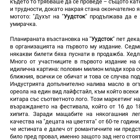
където то трябваше да се проведе – същото кат
и трудности, докато накрая стана окончателно я
мотото: "Духът на "
Уудсток
" продължава да е 
умирачка.
Планираната възстановка на "
Уудсток
" пет дек
в организацията на първото му издание. Седм
някакви билети бяха пуснати в продажба. Хедл
Много от участниците в първото издание на 
идилична картина: половин милион млади хора се
ближния, всички се обичат и това се случва по
Индустрията допълнително налива масло в ог
ореола на един вид лайфстайл, към който всеки 
китара със съответното лого. Този маркетинг н
възраждането на фестивала, който от 16 до 1
хипита. Заради мащабите на някогашния лег
качества на "децата на цветята" от 60-те години
че истината е далеч от романтичните ни предс
било пред провал, именно защото зад него стоят