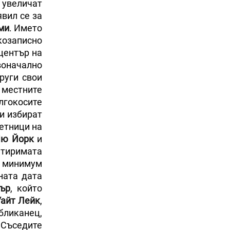
 увеличат
вил се за
ми
. Името
козаписно
 център на
воначално
руги свои
 местните
лгокосите
и избират
ветници на
ю Йорк
и
етиримата
ни минимум
ната дата
ър
, който
Уайт Лейк
,
убликанец,
. Съседите