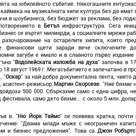
ията на юбилейното събитие. Някогашните ентусиас
 каймака на музикалната хипи култура без да имат
ачи в шоубизнеса, без бюджет за реклама, без подк
лпотворението в
Бетъл
инфраструктура. Сега иниц
 бизнес се въртят милиарди, а социалните мрежи ра
 разочарование на остарелите хипита, които пре
е финансови щети заради вече сключените до
ромни загуби е имало и в славното първо издание 
гъна "
Водолейската изложба на духа
" започва в 1
о 18 август 1969 г. Мегасъбитието е запечатано в п
, "
Оскар
" за най-добра документална лента, чиято 
, асистент-режисьор
Мартин Скорсезе
. "Ние бяхме 
дойдоха 500 000. Сбъркахме само с една цифра, не 
естивала, само дето бяхме... с около 5 млн. долар
ъв в. "
Ню Йорк Таймс
" се появява кратка, почти
ечение: "Двама млади мъже с неограничен капит
ии и бизнес предложения". Това са
Джон Робъртс