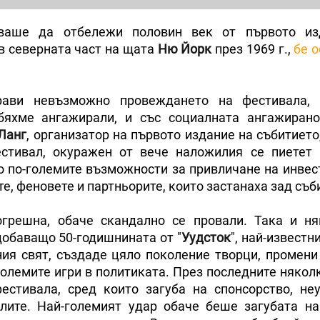
бваше да отбележи половин век от първото из
в северната част на щата
Ню Йорк
през 1969 г.,
бе 
рави невъзможно провеждането на фестивала, 
бяхме ангажирали, и със социалната ангажирано
Ланг
, организатор на първото издание на събитието
стивал, окуражен от вече наложилия се пиетет
го по-големите възможности за привличане на инвес
, феновете и партньорите, които застанаха зад съб
огрешна, обаче скандално се провали. Така и н
обаващо 50-годишнината от "
Уудсток
", най-известн
ния свят, създаде цяло поколение творци, промени
олемите игри в политиката. През последните някол
стивала, сред които загуба на спонсорство, не
лите. Най-големият удар обаче беше загубата на