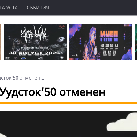
А УСТА
СЪБИТИЯ
ток’50 отменен...
Уудсток’50 отменен