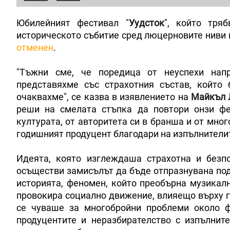
Юбилейният фестивал "
Уудсток
", който тря
историческото събитие сред люцерновите ниви 
отменен
.
"Тъжни сме, че поредица от неуспехи нап
представяхме със страхотния състав, който 
очаквахме", се казва в изявлението на
Майкъл 
реши на смелата стъпка да повтори онзи фе
културата, от авторитета си в бранша и от мно
годишният продуцент благодари на изпълнителите
Идеята, която изглеждаша страхотна и безп
осъществи замисълът да бъде отпразнувана под
историята, феномен, който преобърна музикал
провокира социално движение, влияещо върху г
се чуваше за многобройни проблеми около фе
продуцентите и неразбирателство с изпълните