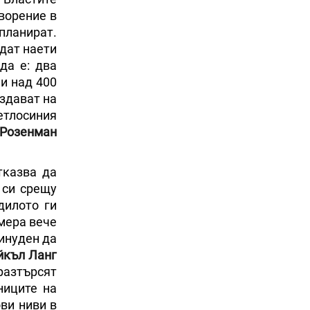
ворение в
планират.
ъдат наети
да е: два
 и над 400
здават на
ветлосиния
Розенман
казва да
 си срещу
дилото ги
рмера вече
ринуден да
къл Ланг
разтърсят
ниците на
ви ниви в