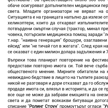
обаче осигуряват допълнителен медицински пер
света. Младите организатори не вярват на 
Ситуацията е на границата напълно да излезе от
хеликоптери, които да откарват изпълнителит
потвърдени смъртни случая (трактор, минал пре
човека, потърсили медицинска помощ заради "л
т.нар. "наивна генерация" брошури, озаглавени
ейсид" или "не тичай гол в жегата". След края 
се оказват с един милион долара задължения и 7
Въпреки това планират повторение на фестив
предостави повторно имота си. Той вече сърба
общественото мнение. Мирните обитатели на к
невиждано бедствие в лицето на тълпите разюзд
никой не разговаря и дори отказват да го обслуж
продаде имота си, влязъл в историята, и да се 
все още не може да забрави емоцията на онези
света и да пометат всякакви битуващи дотога
списание "
Ролинг Стоун
" промоутърът огласи "
У