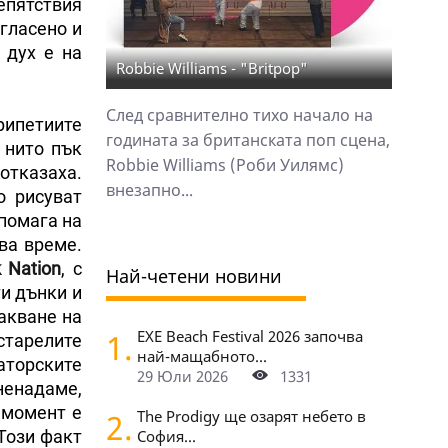
репятствия
огласено и
 дух е на
Robbie Williams - "Britpop"
След сравнително тихо начало на
ерипетиите
годината за британската поп сцена,
 нито пък
Robbie Williams (Роби Уилямс)
 отказаха.
внезапно...
о рисуват
 помага на
ова време.
k
Nation
, с
Най-четени новини
ти дънки и
чакване на
1.
EXE Beach Festival 2026 започва
старелите
най-мащабното...
аторските
29 Юли 2026
1331
зненадаме,
 момент е
2.
The Prodigy ще озарят небето в
 Този факт
София...