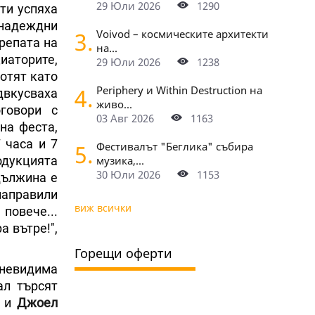
29 Юли 2026
1290
ти успяха
 надеждни
3.
Voivod – космическите архитекти
репата на
на...
иаторите,
29 Юли 2026
1238
ботят като
4.
Periphery и Within Destruction на
двкусваха
живо...
говори с
03 Авг 2026
1163
на феста,
7 часа и 7
5.
Фестивалът "Беглика" събира
родукцията
музика,...
30 Юли 2026
1153
дължина е
направили
виж всички
повече...
а вътре!",
Горещи оферти
 невидима
ал търсят
и
Джоел