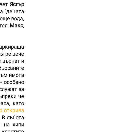
ъвет
Ясгър
за "децата
 още вода,
ятел
Макс
,
маркираща
вътре вече
е върнат и
икьосаните
към имота
- особено
 служат за
ъпреки че
аса, като
о открива
. В събота
е на хипи
 Властите