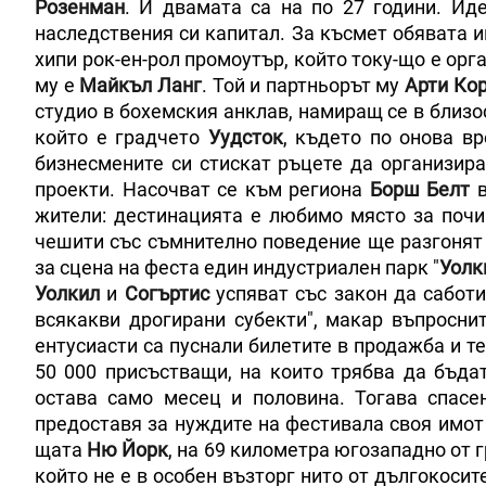
Розенман
. И двамата са на по 27 години. Ид
наследствения си капитал. За късмет обявата и
хипи рок-ен-рол промоутър, който току-що е орг
му е
Майкъл Ланг
. Той и партньорът му
Арти Ко
студио в бохемския анклав, намиращ се в близо
който е градчето
Уудсток
, където по онова в
бизнесмените си стискат ръцете да организира
проекти. Насочват се към региона
Борш Белт
в
жители: дестинацията е любимо място за почи
чешити със съмнително поведение ще разгонят 
за сцена на феста един индустриален парк "
Уолк
Уолкил
и
Согъртис
успяват със закон да сабот
всякакви дрогирани субекти", макар въпросни
ентусиасти са пуснали билетите в продажба и те
50 000 присъстващи, на които трябва да бъдат
остава само месец и половина. Тогава спас
предоставя за нуждите на фестивала своя имот
щата
Ню Йорк
, на 69 километра югозападно от 
който не е в особен възторг нито от дългокосите