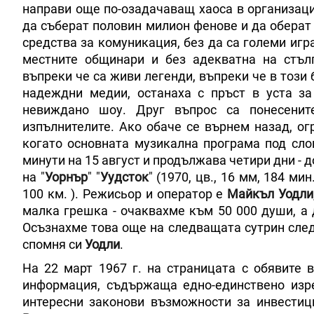
направи още по-озадачаващ хаоса в организац
да съберат половин милион фенове и да оберат
средства за комуникация, без да са големи игр
местните общинари и без адекватна на стъ
въпреки че са живи легенди, въпреки че в този
надеждни медии, останаха с пръст в уста за
невиждано шоу. Друг въпрос са понесенит
изпълнителите. Ако обаче се върнем назад, ог
когато основната музикална програма под сло
минути на 15 август и продължава четири дни - д
на "
Уорнър
" "
Уудсток
" (1970, цв., 16 мм, 184 мин.
100 км. ). Режисьор и оператор е
Майкъл Уодли
малка грешка - очаквахме към 50 000 души, а 
Осъзнахме това още на следващата сутрин след ф
спомня си
Уодли
.
На 22 март 1967 г. на страницата с обявите в
информация, съдържаща едно-единствено изр
интересни законови възможности за инвестиц