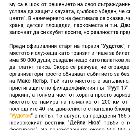
му са в шок от решението на своя съгражданин
успява да защити каузата, дълбоко убеден, че с
цветя". В навечерието на фестивала се оказва, че
храна, детски площадки, паркоместа и т.н.
Дж
започват да си скубят косите, но реалността пр
Преди официалния старт на първия "
Уудсток
",
мястото и служеща като транзит и гише за билет
има 50 000 души, създали нещо като палатков ла
да платят такса. Скоро се разчува, че огражде
организатори просто обявяват събитието за без
на
Макс Ясгър
. Тъй като мястото е запълнено
пристигащите по филаделфийския път "
Руут 17
"
паркинг, а голяма част от хората просто заря
мястото се намира на по-малко от 200 км о
последните 40 км. движението е напълно блоки
"
Уудсток
" в петък, 15 август, са продадени 186
нюйоркският вестник "
Дейли Нюз
" тръби с 
фестивала". За присъстващите около 500 000 