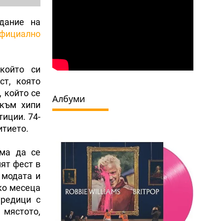
дание на
официално
който си
ст, която
, който се
Албуми
 към хипи
тиции. 74-
итието.
яма да се
ият фест в
 модата и
ко месеца
уредици с
 мястото,