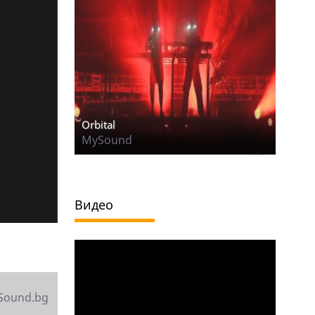
Orbital
MySound
Видео
Sound.bg