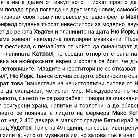
еята им е далеч от изкуството – искат просто да
м попада пред погледа на друг млад човек, самообя
анизирал своя пръв и не съвсем успешен фест в
Мая
рнфелд
отдавна търсят инвеститори за модерно зву
ст до реката
Хъдсън
и планините на щата
Ню Йорк
,
реме живеят неколцина популярни музиканти. Пър
т фестивал, с печалбата от който да финансират д
 планината
Катскил
, но срещат отпор от страна на
вка на нюйоркските евреи и хората се боят, че дъ
летовниците. Младите инвеститори не се отказват 
ил
",
Ню Йорк
. Там се случва същото: общинските съ
ират това "нашествие на нечистоплътни типове от
Н
те да скандират, че искат мир. Междувременно ч
мпото, с което те се разграбват, говори за очаква
 осигурени храна, напитки и тоалетни, а до обяве
ението се появява в лицето на фермера
Макс Ясг
 от над 2 400 декара в малкото градче
Бетъл
край
град
Уудсток
. Той е на 49 години, консервативен реп
 хипита, нито от музиката им, но затова пък е инат