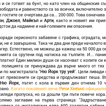
 и се готвят за бунт, но като член на общинския с
вободата и равенството са за всички, включително 
 гостите се очертава да са... 200 000. Това означава
он
,
Джоел
,
Майкъл
и
Арти
, както и новият им при
едстои да надмине и най-големите им опасения.
 поради сериозното забавяне с графика, оградата, 
и, не е завършена. Така че два дни преди началото 
гер. Естествено, не можеш да кажеш на 50 000 да с
нията са срутени под натиска на тълпите. И... пан
платно! Един милион души се насочват с колите си 
, полицията се принуждава да върне много от тях 
 и по магистралата "
Ню Йорк тру уей
". Цели ливади
зват превозните си средства и продължават пеша. В
т
Ню Йорк
, пътят с кола в първия ден отнема 10 ч
рано.
Когато покойният вече
Ричи Хевънс
официалн
 хиляди пропуска, но са дошли три пъти повече хора
голямо заглавие на първа страница: "Задръстван
човека са инсталирани едва 600 тоалетни кабини.