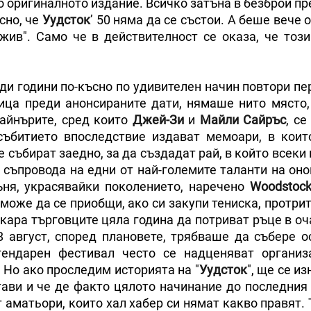
о оригиналното издание. Всичко затъна в безброй п
сно, че
Уудсток
’ 50 няма да се състои. А беше вече 
жив". Само че в действителност се оказа, че този
ади години по-късно по удивителен начин повтори п
ица преди анонсираните дати, нямаше нито място,
айнърите, сред които
Джей-Зи
и
Майли Сайръс
, се
събитието впоследствие издават мемоари, в коит
 събират заедно, за да създадат рай, в който всеки
д съпровода на едни от най-големите таланти на он
ъня, украсявайки поколението, наречено
Woodstoc
може да се приобщи, ако си закупи тениска, протри
акара търговците цяла година да потриват ръце в о
8 август, според плановете, трябваше да събере о
ендарен фестивал често се надценяват организ
. Но ако проследим историята на "
Уудсток
", ще се и
тави и че де факто цялото начинание до последния
 аматьори, които хал хабер си нямат какво правят.