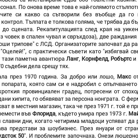
сонал. По онова време това е най-голямото стълпот
очите си какво са сътворили без въобще да го 
 контрол. Тълпата е толкова голяма, че трябва да б
е до сцената. Рекапитулацията след края на уикен
з човек в спален чувал и свръхдоза), две раждания
оши трипове" с ЛСД. Организаторите започват да ра
 "Оцелей!", с практически съвети като "избягвай с
на тази паметна авантюра
Ланг
,
Корнфелд
,
Робъртс
и
0 съдебни дела срещу тях.
ала през 1970 година. За добро или лошо,
Макс
от
 попарата, която сам си е надробил с опълчването
роткия провинциален градец, потресени от спохо
ани хипита, го обявяват за персона нонграта. С фе
ват в местния магазин, така че през 1971 г. той е п
премести във
Флорида
, където умира през 1973 г.
Май
 славни дни, когато четирима младоци успяват да 
ва представи за шоубизнес. През януари от стра
удсток 50
". И проблемите започнаха. Онези люцерно