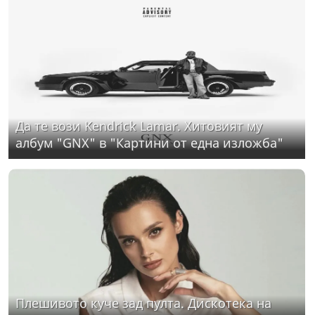
Да те вози Kendrick Lamar. Хитовият му
албум "GNX" в "Картини от една изложба"
Плешивото куче зад пулта. Дискотека на