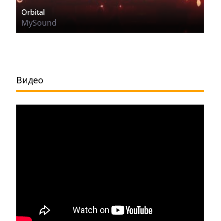
Orbital
MySound
Видео