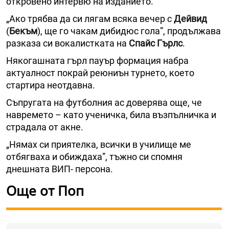
откровено интервю на изданието.
„Ако трябва да си лягам всяка вечер с
Дейвид
(
Бекъм
), ще го чакам дибидюс гола”, продължава
разказа си вокалистката на
Спайс Гърлс
.
Някогашната гърл пауър формация набра
актуалност покрай реюниън турнето, което
стартира неотдавна.
Съпругата на футболния ас доверява още, че
навремето – като ученичка, била възпълничка и
страдала от акне.
„Нямах си приятелка, всички в училище ме
отбягваха и обиждаха”, тъжно си спомня
днешната ВИП- персона.
Още от Поп