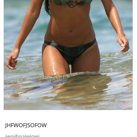
JHFWOFJSOFOW
jwoijhoaiwjowj...