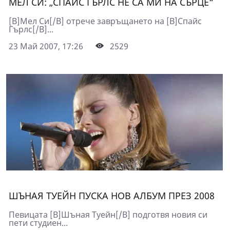
МЕЛ СИ: „СПАЙС ГЪРЛС НЕ СА МИ НА СЪРЦЕ“
[B]Мел Си[/B] отрече завръщането на [B]Спайс
Гърлс[/B]...
23 Май 2007, 17:26
2529
ШЪНАЯ ТУЕЙН ПУСКА НОВ АЛБУМ ПРЕЗ 2008
Певицата [B]Шъная Туейн[/B] подготвя новия си
пети студиен...