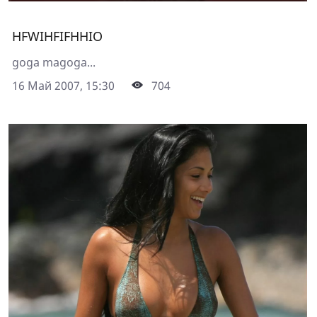
HFWIHFIFHHIO
goga magoga...
16 Май 2007, 15:30
704