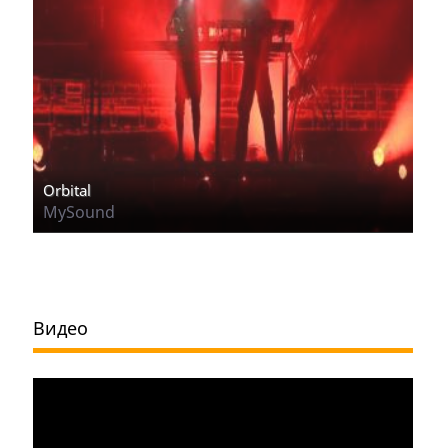
Orbital
MySound
Видео