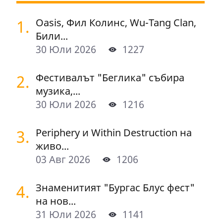
1.
Oasis, Фил Колинс, Wu-Tang Clan,
Били...
30 Юли 2026
1227
2.
Фестивалът "Беглика" събира
музика,...
30 Юли 2026
1216
3.
Periphery и Within Destruction на
живо...
03 Авг 2026
1206
4.
Знаменитият "Бургас Блус фест"
на нов...
31 Юли 2026
1141