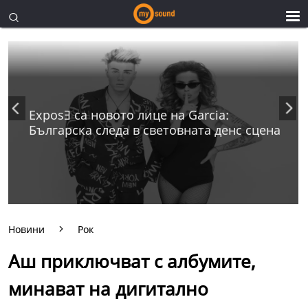
ExposƎ са новото лице на Garcia:
Българска следа в световната денс сцена
Новини
Рок
Аш приключват с албумите,
минават на дигитално