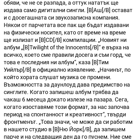
обяви, че не се разпада, а оттук нататък ще
издава само дигитални сингли. [B]Аш[/B] остават
и с досегашната си звукозаписна компания.
Някои от парчетата все пак ще бъдат издавани
на физически носител, като от време на време
ще излизат и [B]CD[/B] компилации. „Новият ни
албум „[B]Twilight of the Innocents[/B]“ е върха на
всичко, което сме правили досега и съм горд, че
това е последния ни албум“, каза [B]Тим
Уийлър[/B] в официално изявление. „Начинът, по
който хората слушат музика се промени.
Възможността за даунлоуд дава предимство на
синглите. Когато запишеш албум трябва да
чакаш 6 месеца докато излезе на пазара. Сега,
когато изоставяме този формат, за нас започва
период на спонтанност и креативност“, твърди
фронтменът. „Това значи, че може да си работим
в нашето студио в [B]Ню Йорк[/B], да запишем
парче и на следващия ден да го пуснем. Ние сме