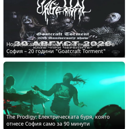
Норвежката блек метъл легенда Urgehal в
София – 20 години "Goatcraft Torment"
The Prodigy: Електрическата буря, която
отнесе София само за 90 минути