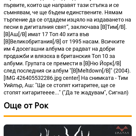
първите, които ще направят тази стъпка и се
съмнявам, че ще бъдем единствените. Нямам
търпение да се отдадем изцяло на издаването на
песни в дигиталния свят“, заключава [B]Тим[/B].
[B]Аш[/B] имат 17 Топ 40 хита във
[B]Великобритания[/B] от 1995 насам. Всичките
им 4 досегашни албума се радват на добри
продажби и влязоха в британския Топ 10 за
албуми. Групата се премести в [B]Ню Йорк[/B]
след последния си албум "[B]Meltdown[/B]" (2004).
[IMG 426405532286.jpg center] На снимката - Тим
Уийлър, Аш: "Ще се стопят китаритее, ще се
стопят китаритееее..." ("Да те жадувам", Сигнал)
Още от Рок