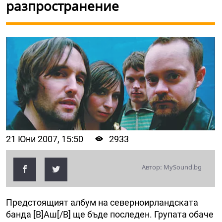
разпространение
21 Юни 2007, 15:50
2933
Автор: MySound.bg
Предстоящият албум на северноирландската
банда [B]Аш[/B] ще бъде последен. Групата обаче