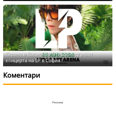
Керана и Космонавтите ще подгряват
концерта на LP в София
Коментари
Реклама