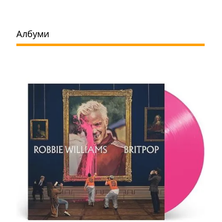
Албуми