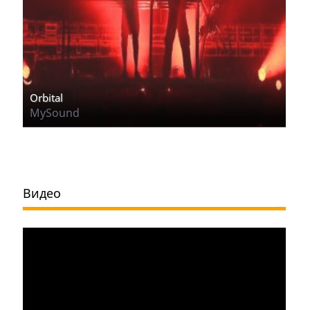
Orbital
MySound
Видео