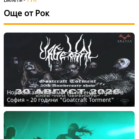
Още от Рок
Норвежката блек метъл легенда Urgehal в
София – 20 години "Goatcraft Torment"