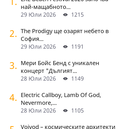
1.
най-мащабното...
29 Юли 2026
1215
2.
The Prodigy ще озарят небето в
София...
29 Юли 2026
1191
3.
Мери Бойс Бенд с уникален
концерт "Дългият...
28 Юли 2026
1149
4.
Electric Callboy, Lamb Of God,
Nevermore,...
28 Юли 2026
1105
Voivod – космическите архитекти