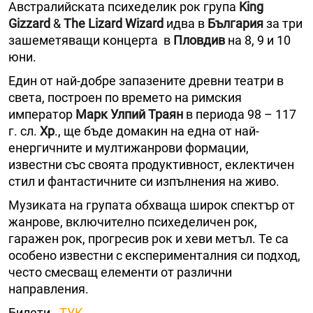
Австралийската психеделик рок група
King
Gizzard
&
The Lizard Wizard
идва в
България
за три
зашеметяващи концерта в
Пловдив
на 8, 9 и 10
юни.
Един от най-добре запазените древни театри в
света, построен по времето на римския
император
Марк Улпий Траян
в периода 98 – 117
г. сл.
Хр
., ще бъде домакин на една от най-
енергичните и мултижанрови формации,
известни със своята продуктивност, еклектичен
стил и фантастичните си изпълнения на живо.
Музиката на групата обхваща широк спектър от
жанрове, включително психеделичен рок,
гаражен рок, прогресив рок и хеви метъл. Те са
особено известни с експерименталния си подход,
често смесващ елементи от различни
направления.
Билети -
ТУК