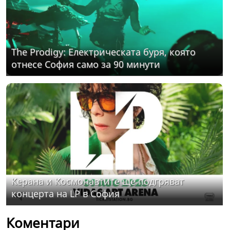
The Prodigy: Електрическата буря, която
отнесе София само за 90 минути
Керана и Космонавтите ще подгряват
концерта на LP в София
Коментари