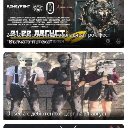
24 български банди завладяват рок фест
"Вълчата пътека"
Obsecia с дебютен концерт на 21 август