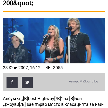
200&quot;
28 Юни 2007, 16:12
3055
Автор: MySound.bg
Албумът „[B]Lost Highway[/B]“ на [B]Бон
Джоуви[/B] зае първо място в класацията за най-