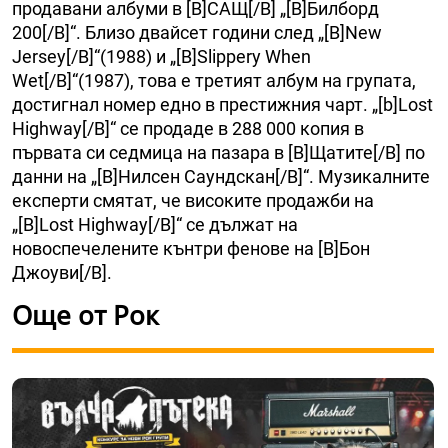
продавани албуми в [B]САЩ[/B] „[B]Билборд
200[/B]“. Близо двайсет години след „[B]New
Jersey[/B]“(1988) и „[B]Slippery When
Wet[/B]“(1987), това е третият албум на групата,
достигнал номер едно в престижния чарт. „[b]Lost
Highway[/B]“ се продаде в 288 000 копия в
първата си седмица на пазара в [B]Щатите[/B] по
данни на „[B]Нилсен Саундскан[/B]“. Музикалните
експерти смятат, че високите продажби на
„[B]Lost Highway[/B]“ се дължат на
новоспечелените кънтри фенове на [B]Бон
Джоуви[/B].
Още от Рок