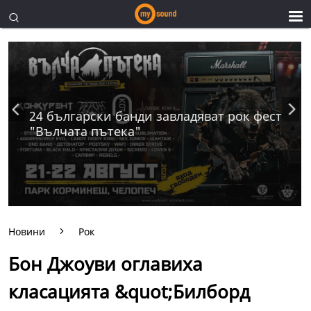
24 български банди завладяват рок фест
"Вълчата пътека"
Новини
Рок
Бон Джоуви оглавиха
класацията &quot;Билборд