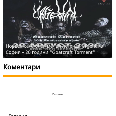
Норвежката блек метъл легенда Urgehal в
София – 20 години "Goatcraft Torment"
Коментари
Реклама