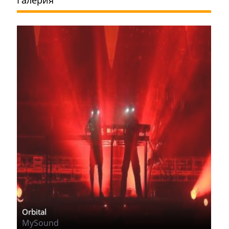
Галерия
Orbital
MySound