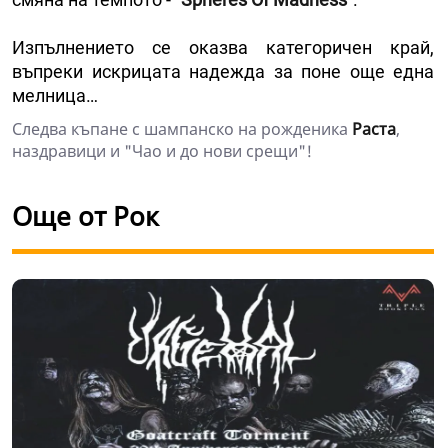
Изпълнението се оказва категоричен край,
въпреки искрицата надежда за поне още една
мелница…
Следва къпане с шампанско на рожденика
Раста
,
наздравици и "Чао и до нови срещи"!
Още от Рок