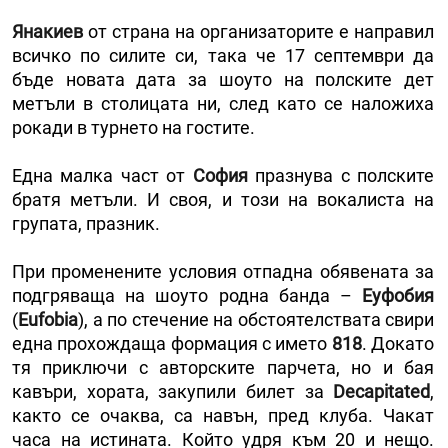
Янакиев
от страна на организаторите е направил
всичко по силите си, така че 17 септември да
бъде новата дата за шоуто на полските дет
метъли в столицата ни, след като се наложиха
рокади в турнето на гостите.
Една малка част от
София
празнува с полските
братя метъли. И своя, и този на вокалиста на
групата, празник.
При променените условия отпадна обявената за
подгряваща на шоуто родна банда –
Еуфобия
(
Eufobia
), а по стечение на обстоятелствата свири
една прохождаща формация с името
818
. Докато
тя приключи с авторските парчета, но и бая
кавъри, хората, закупили билет за
Decapitated
,
както се очаква, са навън, пред клуба. Чакат
часа на истината. Който удря към 20 и нещо.