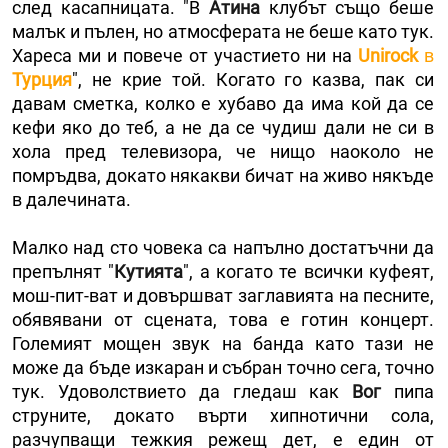
след касапницата. "В
Атина
клубът също беше
малък и пълен, но атмосферата не беше като тук.
Хареса ми и повече от участието ни на
Unirock
в
Турция
", не крие той. Когато го казва, пак си
давам сметка, колко е хубаво да има кой да се
кефи яко до теб, а не да се чудиш дали не си в
хола пред телевизора, че нищо наоколо не
помръдва, докато някакви бичат на живо някъде
в далечината.
Малко над сто човека са напълно достатъчни да
препълнят "
Кутията
", а когато те всички куфеят,
мош-пит-ват и довършват заглавията на песните,
обявявани от сцената, това е готин концерт.
Големият мощен звук на банда като тази не
може да бъде изкаран и събран точно сега, точно
тук. Удоволствието да гледаш как
Вог
пипа
струните, докато върти хипнотични сола,
разчупващи тежкия режещ дет, е един от