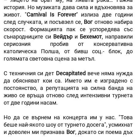
история. Но музиката дава сила и вдъхновява за
живот. "
Carnival Is Forever
" излиза две години
след случката, и посъвзел се,
Вог
отново набира
скорост. Формацията пак се успоредява със
сънародниците си
Вейдър
и
Бехемот
, направили
сериозния пробив от консервативна
католическа Полша, от бивш соц.- блок, до
голямата световна сцена за метъл.
С техничния си дет
Decapitated
вече няма нужда
да обясняват кои са. Името им е изградено с
постоянство, а репутацията на силна банда на
живо се връща отново след интензивни турнета
от две години насам.
Но да се върнем на концерта им у нас. "Това
беше най-якото шоу от турнето досега", усмихнат
и доволен ми признава
Вог
, докато си поема дъх