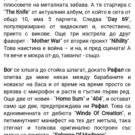
плюсовете на металната забава. А тя стартира с
"
The Knife
" от актуалния албум, от който в сета от
общо 10, има 5 парчета. Следва "
Day 69
",
популяризирано от видеоклип и, естествено,
прието с викове. Още три изстрела до друг
фаворит - "
Mother War
" от втория проект "
Nihility
".
Това наистина е война – и на, и пред сцената! А
тя вече е мокра от-до, таванът - също.
Вог
се хлъзга до стойка шпагат, докато
Рафал
се
опитва да мине някак между барабаните и
новакът на баса и от време на време просто се
врязва с микрофон и расти в гъстия първи ред.
Още две от новия - "
Homo Sum
" и "
404
", и остават
само ще две, предупреждава ни
Рафал
. Това са
едноименната от дебюта "
Winds
Of Creation
", и
петминутният манифест на тех дет метъла, така
стегнат и толкова оригинално построен със
смяна на темпото - "
Spheres Of Madness
".