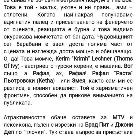
Това е той - малък, уютен и ни прави…, ами –
сплотени. Когато най-накрая получаваме
вдигнатия палец и присветването на фенерчето
от сцената, реакцията е бурна и това видимо
окуражава момчетата от бандата. Чудовищният
сет барабани е заел доста голяма част от
сцената и изглежда доста мощно и обещаващо.
О, да! Това момче,
Kerim
"
Krimh
"
Lechner
(
Thorns
Оf Ivy
) - австриец с турски корени, е машина.
Вог
също, а
Рафал
, ах,
Рафал
!
Рафал
"
Раста
"
Пьотровски
(
Ketha
) - или
Змея
, както сам ми се
разписа, е новият вокалист. Той е харизматичен
фронтмен, способен да прикове вниманието на
публиката.
Атрактивността обаче оставете за
МTV
и
лексикона, пълен с изрезки на
Брад Пит
и
Джони
Деп
по "плочки". Тук става въпрос за присъствие