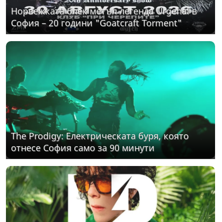
Норвежката блек метъл легенда Urgehal в
София – 20 години "Goatcraft Torment"
The Prodigy: Електрическата буря, която
отнесе София само за 90 минути