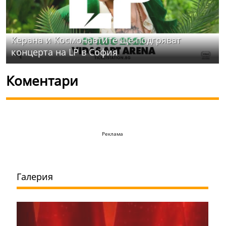
Керана и Космонавтите ще подгряват
концерта на LP в София
Коментари
Реклама
Галерия