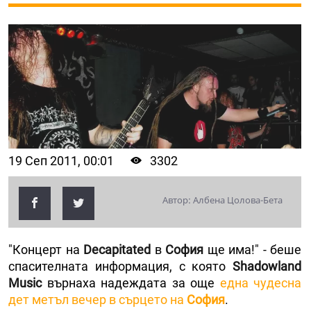
19 Сеп 2011, 00:01
3302
Автор: Албена Цолова-Бета
"Концерт на
Decapitated
в
София
ще има!" - беше
спасителната информация, с която
Shadowland
Music
върнаха надеждата за още
една чудесна
дет метъл вечер в сърцето на
София
.