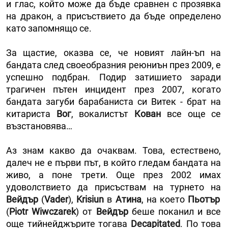
и глас, който може да бъде сравнен с прозявка
на дракон, а присъствието да бъде определено
като запомнящо се.
За щастие, оказва се, че новият лайн-ъп на
бандата след своеобразния реюниън през 2009, е
успешно подбран. Подир затишието заради
трагичен пътен инцидент през 2007, когато
бандата загуби барабаниста си Витек - брат на
китариста
Вог
, вокалистът
Кован
все още се
възстановява…
Аз знам какво да очаквам. Това, естествено,
далеч не е първи път, в който гледам бандата на
живо, а поне трети. Още през 2002 имах
удоволствието да присъствам на турнето на
Вейдър
(
Vader
),
Krisiun
в
Атина
, на което
Пьотър
(
Piotr Wiwczarek
) от
Вейдър
беше поканил и все
още тийнейджърите тогава
Decapitated
. По това