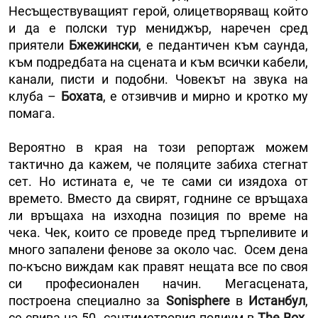
Несъществуващият герой, олицетворяващ който
и да е полски тур мениджър, наречен сред
приятели
Бжежински
, е педантичен към саунда,
към подредбата на сцената и към всички кабели,
канали, писти и подобни. Човекът на звука на
клуба –
Бохата
, е отзивчив и мирно и кротко му
помага.
Вероятно в края на този репортаж можем
тактично да кажем, че поляците забиха стегнат
сет. Но истината е, че те сами си изядоха от
времето. Вместо да свирят, годнине се връщаха
ли връщаха на изходна позиция по време на
чека. Чек, които се проведе пред търпеливите и
много запалени фенове за около час. Осем дена
по-късно виждам как правят нещата все по своя
си професионален начин. Мегасцената,
построена специално за
Sonisphere
в
Истанбул
,
се свива на 50- сантиметровия подиум в
The Box
.