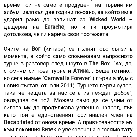
време той не само е продуцент на първия им
албум, излязъл две години по-рано, за който им е
ударил рамо да запишат за
Wicked World
–
дъщерна на
Earache
, но и ги проумотира
дотолкова, че ги нарича свои протежета.
Очите на
Вог (
китара) се пълнят със сълзи в
момента, в който само споменавам въпросното
турне в разговор след шоуто в
The Box
. "Ах, да,
спомням си това турне и
Атина
... Беше готино…
но сега имаме "
Carnival Is Forever
" ( първи албум с
новия състав, от юли 2011). Турнето върви супер,
така че нещата за нас сега изглеждат добре",
овладява се той. Можем само да се учим от
силата му да продължава успешно напред, тъй
като той е единственият оригинален член на
Decapitated
от онова време. А привързаността му
към покойния
Витек
е увековечена с голямо тату
– лицето на брат му, на лявата ръка… Тъжна