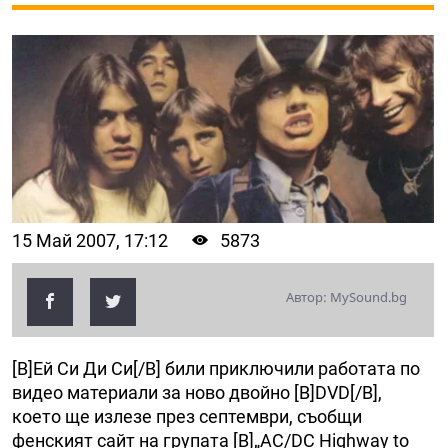
15 Май 2007, 17:12
5873
Автор: MySound.bg
[B]Ей Си Ди Си[/B] били приключили работата по
видео материали за ново двойно [B]DVD[/B],
което ще излезе през септември, съобщи
фенският сайт на групата [B]„AC/DC Highway to