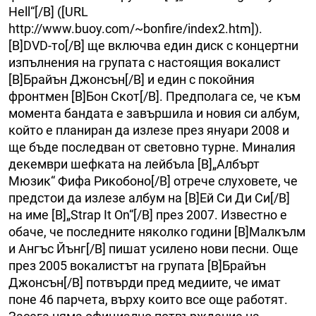
Hell“[/B] ([URL
http://www.buoy.com/~bonfire/index2.htm]).
[B]DVD-то[/B] ще включва един диск с концертни
изпълнения на групата с настоящия вокалист
[B]Брайън Джонсън[/B] и един с покойния
фронтмен [B]Бон Скот[/B]. Предполага се, че към
момента бандата е завършила и новия си албум,
който е планиран да излезе през януари 2008 и
ще бъде последван от световно турне. Миналия
декември шефката на лейбъла [B]„Албърт
Мюзик“ Фифа Рикобоно[/B] отрече слуховете, че
предстои да излезе албум на [B]Ей Си Ди Си[/B]
на име [B]„Strap It On“[/B] през 2007. Известно е
обаче, че последните няколко години [B]Малкълм
и Ангъс Йънг[/B] пишат усилено нови песни. Още
през 2005 вокалистът на групата [B]Брайън
Джонсън[/B] потвърди пред медиите, че имат
поне 46 парчета, върху които все още работят.