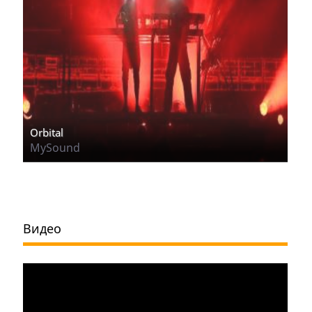
Orbital
MySound
Видео