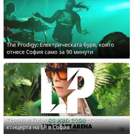
The Prodigy: Електрическата буря, която
отнесе София само за 90 минути
Керана и Космонавтите ще подгряват
концерта на LP в София