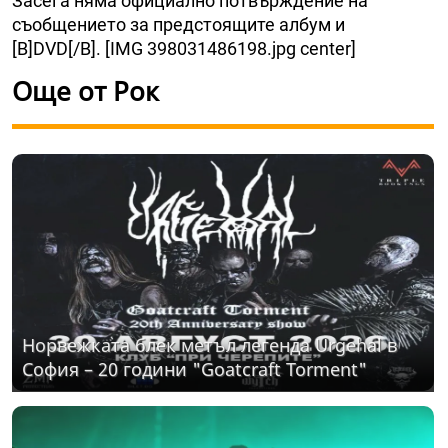
Засега няма официално потвърждение на
съобщението за предстоящите албум и
[B]DVD[/B]. [IMG 398031486198.jpg center]
Още от Рок
Норвежката блек метъл легенда Urgehal в
София – 20 години "Goatcraft Torment"