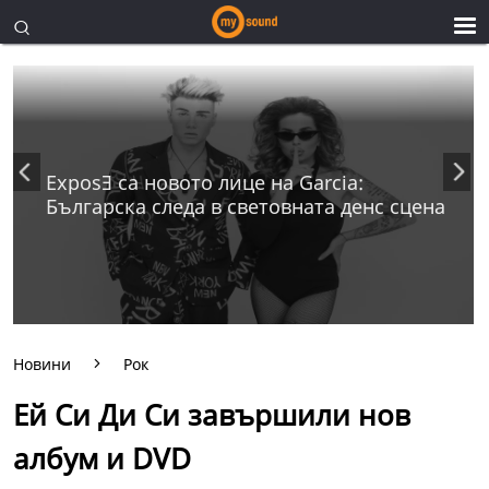
ExposƎ са новото лице на Garcia:
Българска следа в световната денс сцена
Новини
Рок
Ей Си Ди Си завършили нов
албум и DVD