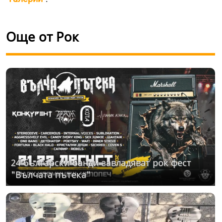
Още от Рок
24 български банди завладяват рок фест
"Вълчата пътека"