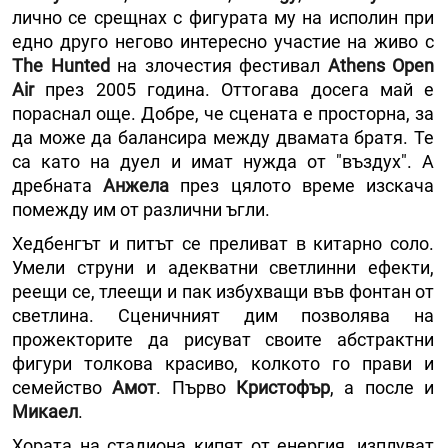
лично се срещнах с фигурата му на исполин при
едно друго негово интересно участие на живо с
The Hunted
на злочестия фестивал
Athens Open
Air
през 2005 година. Оттогава досега май е
пораснал още. Добре, че сцената е просторна, за
да може да балансира между двамата братя. Те
са като на дуел и имат нужда от "въздух". А
дребната
Анжела
през цялото време изскача
помежду им от различни ъгли.
Хедбенгът и питът се преливат в китарно соло.
Умели струни и адекватни светлинни ефекти,
реещи се, тлеещи и пак избухващи във фонтан от
светлина. Сценичният дим позволява на
прожекторите да рисуват своите абстрактни
фигури толкова красиво, колкото го прави и
семейство
Амот
. Първо
Кристофър
, а после и
Микаел
.
Хората на стадиона кипят от енергия, изплуват