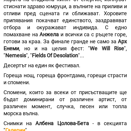
стиснати здраво юмруци, а вълните на приливи и
отливи пред сцената ги сближават. Хоровите
припявания покачват единството, заздравяват
отбора и окуражават индивида. С едно
помахване на
Анжела
и всички са с ръцете горе,
готови за краа. За финале гранде не само за
Арх
Енеми
, но и на целия фест: "
We Will Rise
",
"
Nemesis
", "
Fields Of Desolation
"...
Десертът на един як фестивал.
Гореща нощ, гореща фронтдама, горещи страсти
и спомени.
Спомени, които за всеки от присъстващите ще
бъдат доминирани от различен артист, от
различен момент, случка, песен или топла
морска вълна.
Снимки на
Албена Цолова-Бета
- в секцията
"
Галерии
".