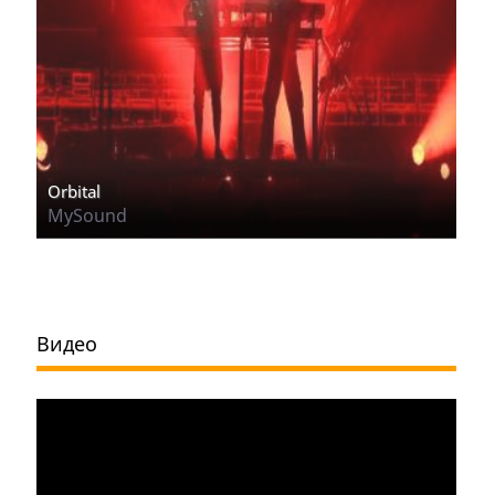
Orbital
MySound
Видео