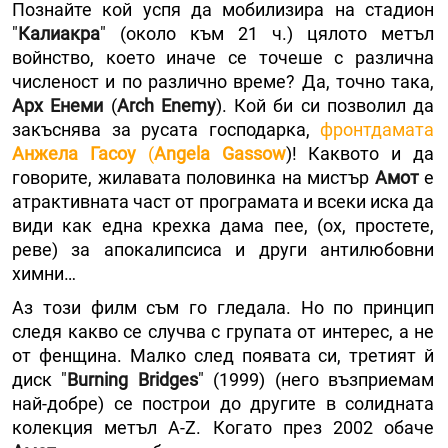
Познайте кой успя да мобилизира на стадион
"
Калиакра
" (около към 21 ч.) цялото метъл
войнство, което иначе се точеше с различна
численост и по различно време? Да, точно така,
Арх Енеми
(
Arch Enemy
). Кой би си позволил да
закъснява за русата господарка,
фронтдамата
Анжела Гасоу
(
Angela Gassow
)! Каквото и да
говорите, жилавата половинка на мистър
Амот
е
атрактивната част от програмата и всеки иска да
види как една крехка дама пее, (ох, простете,
реве) за апокалипсиса и други антилюбовни
химни…
Аз този филм съм го гледала. Но по принцип
следя какво се случва с групата от интерес, а не
от фенщина. Малко след появата си, третият й
диск "
Burning Bridges
" (1999) (него възприемам
най-добре) се построи до другите в солидната
колекция метъл A-Z. Когато през 2002 обаче