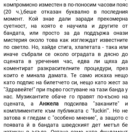
компромисно изместен в по-поносим часови пояс
(20 ч.),беше отказан буквално в последния
момент. Кой знае дали заради прекомерна
суетност, на която е научила и другите от
бандата, или просто за да поддържа онази
мистерия около това как изглеждат известните
по светло. Но, хайде стига, хлапетата - така или
иначе събрали се около оградата в дясно до
сцената в уречения час, едва ли щяха да
коментират разкрасителните процедури, през
които е минала дамата. Те само искаха нещо
като подпис на билетчето си, нещо като жест за
"Здравейте!" при първо гостуване на тази банда у
нас. Музикантите обаче го правят по-късно на
сцената, а
Анжела
подсилва "заканите" и
комплиментите към публиката с "fuckin’". Но не
затова я гледам с "особено мнение", а защото с
появата й в бандата шведският дет метъл бе
изтикан в ъгъла. Остана само като фундамент