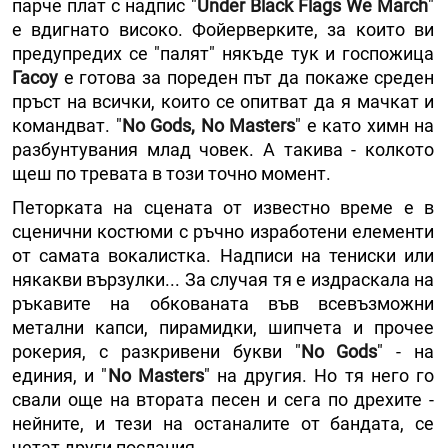
парче плат с надпис "
Under Black Flags We March
"
е вдигнато високо. Фойерверките, за които ви
предупредих се "палят" някъде тук и госпожица
Гасоу
е готова за пореден път да покаже среден
пръст на всички, които се опитват да я мачкат и
командват. "
No Gods, No Masters
" е като химн на
разбунтувания млад човек. А такива - колкото
щеш по тревата в този точно момент.
Петорката на сцената от известно време е в
сценични костюми с ръчно изработени елементи
от самата вокалистка. Надписи на тениски или
някакви вързулки... За случая тя е издраскала на
ръкавите на обкованата във всевъзможни
метални капси, пирамидки, шипчета и прочее
рокерия, с разкривени букви "
No Gods
" - на
единия, и "
No Masters
" на другия. Но тя него го
свали още на втората песен и сега по дрехите -
нейните, и тези на останалите от бандата, се
четат други послания.