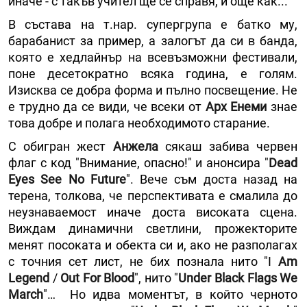
иначе - с такъв учител ще се справя, и още как...
В състава на т.нар. супергрупа е батко му,
барабанист за пример, а залогът да си в банда,
която е хедлайнър на всевъзможни фестивали,
поне десетократно всяка година, е голям.
Изисква се добра форма и пълно посвещение. Не
е трудно да се види, че всеки от
Арх Енеми
знае
това добре и полага необходимото старание.
С обигран жест
Анжела
сякаш забива червен
флаг с код "Внимание, опасно!" и анонсира "
Dead
Eyes See No Future
". Вече съм доста назад на
терена, толкова, че перспективата е смалила до
неузнаваемост иначе доста високата сцена.
Виждам динамични светлини, прожекторите
менят посоката и обекта си и, ако не разполагах
с точния сет лист, не бих познала нито "I
Am
Legend
/
Out For Blood
", нито "
Under Black Flags We
March
"… Но идва моментът, в който черното