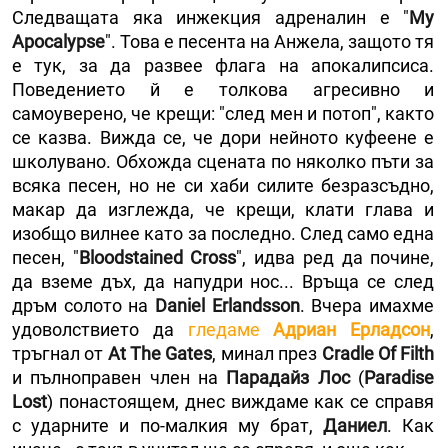
Следващата яка инжекция адреналин е "
My
Apocalypse
". Това е песента на Анжела, защото тя
е тук, за да развее флага на апокалипсиса.
Поведението й е толкова агресивно и
самоуверено, че крещи: "след мен и потоп", както
се казва. Вижда се, че дори нейното куфеене е
школувано. Обхожда сцената по няколко пъти за
всяка песен, но не си хаби силите безразсъдно,
макар да изглежда, че крещи, клати глава и
изобщо вилнее като за последно. След само една
песен, "
Bloodstained Cross
", идва ред да почине,
да вземе дъх, да напудри нос... Връща се след
дръм солото на
Daniel Erlandsson
. Вчера имахме
удоволствието да
гледаме
Адриан Ерладсон
,
тръгнал от
At The Gates
, минал през
Cradle Of Filth
и пълноправен член на
Парадайз Лос
(
Paradise
Lost
) понастоящем, днес виждаме как се справя
с ударните и по-малкия му брат,
Даниел
. Как