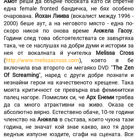
Амот
реши да обърне посоката като си спретне
една female fronted бандичка, не бях особено
очарована.
Йохан Лиива
(вокалист между 1996 -
2000) беше аут, а на неговото място - една по-
скоро никоя по онова време
Анжела Гасоу
.
Години след това обстоятелствата се завъртяха
така, че се наслушах на добри думи и истории за
нея от вокалната й учителка
Melissa Cross
(
http://www.melissacross.com
), която я бе
включила във второто си мегаяко DVD "
The Zen
Of Screaming
", наред с други добре познати и
незнайни герои на качественото крещене. Така
моята критичност се превърна във феминитски
палец нагоре. Помислих си, че
Арх Енеми
трябва
да са много атрактивни на живо. Оказа се
абсолютно вярно. Естествено обаче, 10-те години
членство на
Анжела
в състава, които чукна тази
година, не значат кой знае какво, ако тя дори
веднъж изпусне юздите, сгафи на сцената. Все