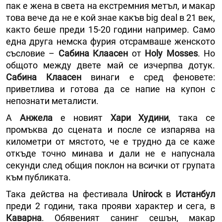
пак е жена в света на екстремния метъл, и макар
това вече да не е кой знае какъв big deal в 21 век,
както беше преди 15-20 години например. Само
една друга немска фурия отсрамваше женското
съсловие –
Сабина Клаасен
от
Holy Mosses
. Но
общото между двете май се изчерпва дотук.
Сабина Клаасен
винаги е сред феновете:
приветлива и готова да се напие на купон с
непознати металисти.
А
Анжела
е новият
Хари Худини
, така се
промъква до сцената и после се изпарява на
километри от мястото, че е трудно да се каже
откъде точно минава и дали не е напуснала
секунди след общия поклон на всички от групата
към публиката.
Така действа на фестивала
Unirock
в
Истанбул
преди 2 години, така прояви характер и сега, в
Каварна
. Обявеният санинг сешън, макар