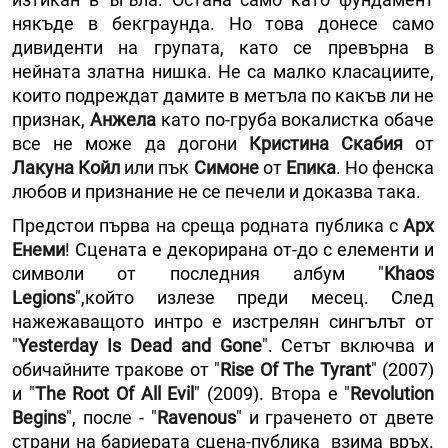
някъде в бекграунда. Но това донесе само
дивиденти на групата, като се превърна в
нейната златна нишка. Не са малко класациите,
които подреждат дамите в метъла по какъв ли не
признак,
Анжела
като по-груба вокалистка обаче
все не може да догони
Кристина Скабия
от
Лакуна Койл
или пък
Симоне
от
Епика
. Но фенска
любов и признание не се печели и доказва така.
Предстои първа на среща родната публика с
Арх
Енеми
! Сцената е декорирана от-до с елементи и
символи от последния албум "
Khaos
Legions
",който излезе преди месец. След
нажежаващото интро е изстрелян сингълът от
"
Yesterday Is Dead and Gone
". Сетът включва и
обичайните тракове от "
Rise Of The Tyrant
" (2007)
и "
The Root Of All Evil
" (2009). Втора е "
Revolution
Begins
", после - "
Ravenous
" и граченето от двете
страни на бариерата сцена-публика взима връх.