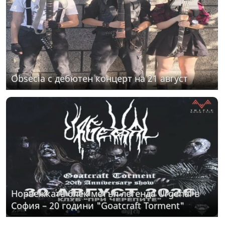
Obsecia с дебютен концерт на 21 август
Норвежката блек метъл легенда Urgehal в
София – 20 години "Goatcraft Torment"