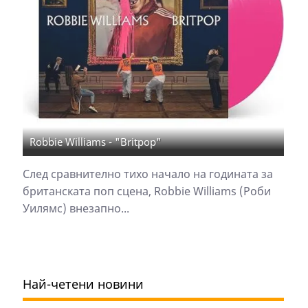
Robbie Williams - "Britpop"
След сравнително тихо начало на годината за
британската поп сцена, Robbie Williams (Роби
Уилямс) внезапно...
Най-четени новини