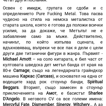
Освен с имидж, групата се сдоби и с
определението Pure Fucking Metal. Това пасва
чудесно на стила на немска металистка от
старата школа, която е готова да положи всички
усилия, за да докаже, че Метълът не е
забавление само за мъже. Действително,
начинът, по който изпълва сцената, е
вдъхновяващ, въпреки че все пак я дели с цели
други две титанични фигури в жанра. Първият -
Michael Amott
– на соло китарата, е бил част от
култовата шведска дет метъл банда от края на
80-е
Carnage
; също на легендарната грайндкор
машина
Каркас
(
Carcass
), и основател на една от
водещите хард рок стоунър банди,
Spiritual
Beggars
. Вторият, също замесен в стоунър
приключенията на
Амот
, е басистът
Sharlee
D'Angelo
. В неговото CV са все големи имена:
Mercyful Fate
,
Dismember
,
Sinergy
,
Witchery
… А аз