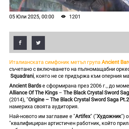
05 Юли 2025, 00:00
1201
Италианската симфоник метъл група
Ancient Bar
съчетано с включването на пълномащабни оркест
Squadrani
, която не се придържа към оперния ма
Ancient Bards
е сформирана през 2006 г., до моме
Alliance Оf Тhe Kings
–
The Black Crystal Sword Sag
(2014), "
Origine – The Black Crystal Sword Saga Pt.2
намериха своята аудитория.
Най-новото им заглавие е "
Artifex
" ("
Художник
") 
"квалифициран артистичен работник, който прила