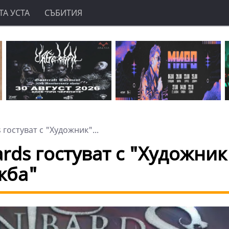
А УСТА
СЪБИТИЯ
гостуват с "Художник"...
rds гостуват с "Художник
жба"