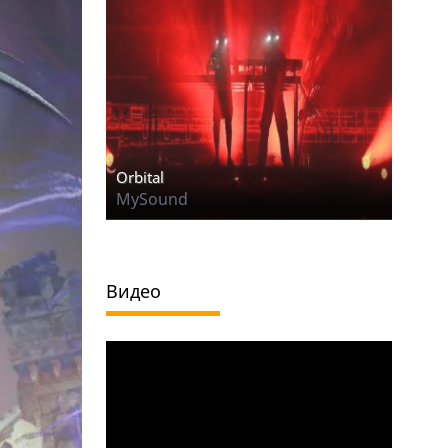
Orbital
MySound
Видео