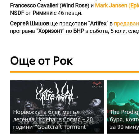
Francesco Cavalieri
(
Wind Rose
) и
Mark Jansen
(
Epi
NSDF
от
Римини
с 46 певци.
Сергей Шишов
ще представи "
Artifex
" в
предаван
програма "
Хоризонт
" по
БНР
в събота, 5 юли, сле
Още от Рок
Норвежката блек метъл
The Prodig
легенда Urgehal в София – 20
буря, коя
години "Goatcraft Torment"
за 90 мин