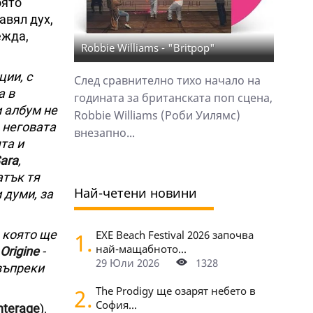
оято
авял дух,
ежда,
Robbie Williams - "Britpop"
ии, с
След сравнително тихо начало на
а в
годината за британската поп сцена,
и албум не
Robbie Williams (Роби Уилямс)
 неговата
внезапно...
та и
ara
,
атък тя
Най-четени новини
 думи, за
, която ще
1.
EXE Beach Festival 2026 започва
най-мащабното...
Origine
-
29 Юли 2026
1328
 въпреки
2.
The Prodigy ще озарят небето в
София...
nterage
),