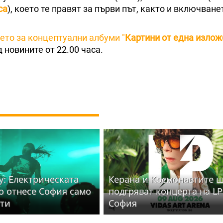
ca
), което те правят за първи път, както и включване
ето за концептуални албуми "
Картини от една излож
д новините от 22.00 часа.
y: Електрическата
Керана и Космонавтите 
то отнесе София само
подгряват концерта на LP
ути
София