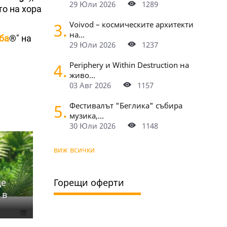
29 Юли 2026
1289
то на хора
3.
Voivod – космическите архитекти
на...
ба
®" на
29 Юли 2026
1237
4.
Periphery и Within Destruction на
живо...
03 Авг 2026
1157
5.
Фестивалът "Беглика" събира
музика,...
30 Юли 2026
1148
виж всички
ще
Горещи оферти
 в