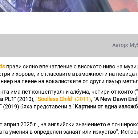
Автор: My
ds
прави силно впечатление с високото ниво на музи
ри и хорове, и с гласовите възможности на певица
ниер на пеене на вокалистките от други пауър метъл
нта има пет концептуални албума, четири от които ("
a Pt.1
“ (2010),
"
Soulless Child
" (2011)
, "
A New Dawn End
" (2019) бяха представени в "
Картини от една изложб
от април 2025 г., на английски значението е по-широко
га умения в определен занаят или изкуство". Истор