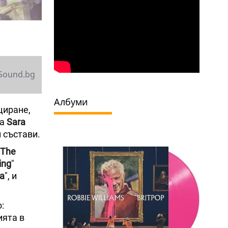
Sound.bg
Албуми
циране,
та
Sara
 състави.
The
ing
"
а
", и
:
ията в