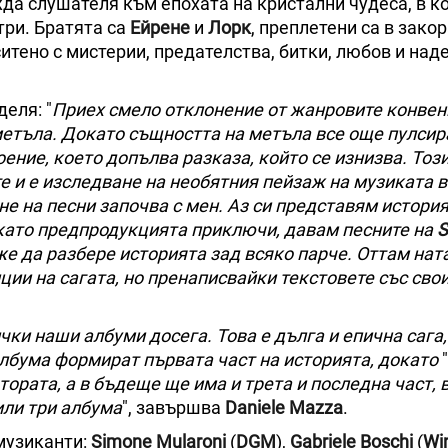
а слушателя към епохата на кристални чудеса, в к
три. Братята са
Ейрене
и
Лорк
, преплетени са в закор
ситено с мистерии, предателства, битки, любов и над
деля: "
Приех смело отклонение от жанровите конвенц
 метъла. Докато същността на метъла все още пулсир
ение, което допълва разказа, който се изнизва. Тоз
те и е изследване на необятния пейзаж на музиката в
не на песни започва с мен. Аз си представям история
като предпродукцията приключи, давам песните на
S
оже да разбере историята зад всяко парче. Оттам нат
ции на сагата, но пренаписвайки текстовете със свои
ички наши албуми досега. Това е дълга и епична сага
лбума формират първата част на историята, докато
"
втората, а в бъдеще ще има и трета и последна част,
или три албума
", завършва
Daniele Mazza
.
 музиканти:
Simone Mularoni
(
DGM
),
Gabriele Boschi
(
Wi