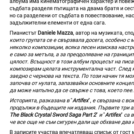
албума има кинематографичен характер и повежд
съдбата разделя пътищата на двама братя и сес
но са разделени от съдбата в повествование, на
задължителни елементи от една сага.
Пианистът
Daniele Mazza
, автор на музиката, спо
които групата се е свързвала досега, особено с
няколко композиции, всяка песен изисква настро
е само за метъла, а за преодоляване на граници
цялост. Всъщност в този албум процесът на писа
композирам цялата инструментална част. След 
заедно с чернова на текста. По този начин тя м
започва от нулата, запазвайки основните концеп
да може напълно да се свърже с това, което пее.
Историята, разказана в
"
Artifex
",
е свързана с вс
продължи в бъдещите ни издания. Първите три а
The Black Crystal Sword Saga Part 2
"
и
"
Artifex
"
са 
че все още не съм сигурен дали ще обхване два 
В записите участва впечатляващ списък от гост