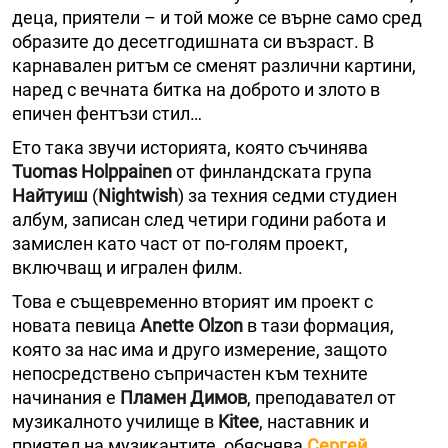
деца, приятели – и той може се върне само сред
образите до десетгодишната си възраст. В
карнавален ритъм се сменят различни картини,
наред с вечната битка на доброто и злото в
епичен фентъзи стил…
Ето така звучи историята, която съчинява
Tuomas Holppainen
от финландската група
Найтуиш
(
Nightwish
) за техния седми студиен
албум, записан след четири години работа и
замислен като част от по-голям проект,
включващ и игрален филм.
Това е същевременно вторият им проект с
новата певица
Anette Olzon
в тази формация,
която за нас има и друго измерение, защото
непосредствено съпричастен към техните
начинания е
Пламен Димов
, преподавател от
музикалното училище в
Kitee
, наставник и
приятел на музикантите, обяснява
Сергей