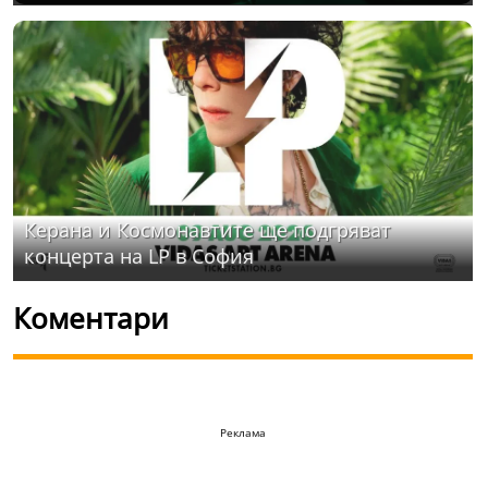
Керана и Космонавтите ще подгряват
концерта на LP в София
Коментари
Реклама