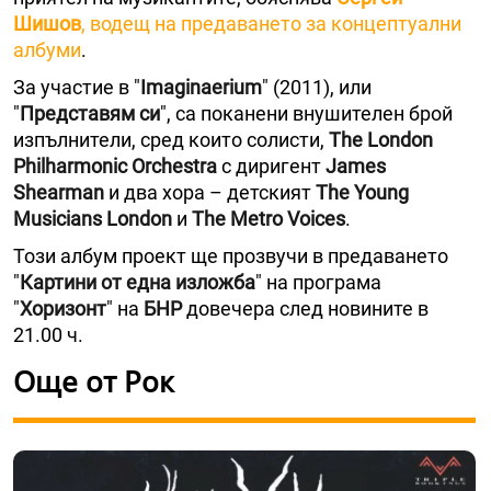
Шишов
, водещ на предаването за концептуални
албуми
.
За участие в "
Imaginaerium
" (2011), или
"
Представям си
", са поканени внушителен брой
изпълнители, сред които солисти,
The London
Philharmonic
Orchestra
с диригент
James
Shearman
и два хора – детският
The Young
Musicians London
и
The Metro Voices
.
Този албум проект ще прозвучи в предаването
"
Картини от една изложба
" на програма
"
Хоризонт
" на
БНР
довечера след новините в
21.00 ч.
Още от Рок