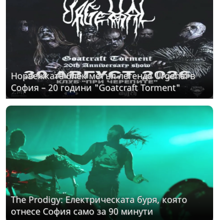
Норвежката блек метъл легенда Urgehal в
София – 20 години "Goatcraft Torment"
The Prodigy: Електрическата буря, която
отнесе София само за 90 минути