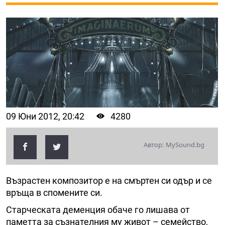
09 Юни 2012, 20:42
4280
Автор: MySound.bg
Възрастен композитор е на смъртен си одър и се
връща в спомените си.
Старческата деменция обаче го лишава от
паметта за съзнателния му живот – семейство,