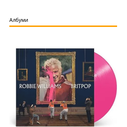
Албуми