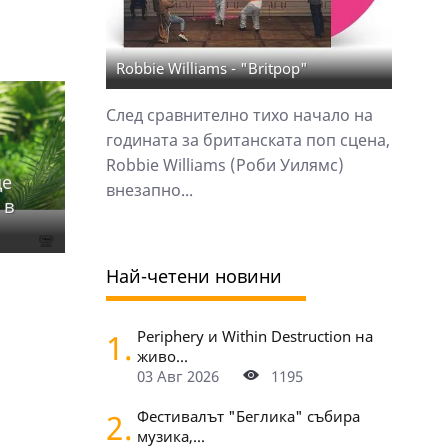
Robbie Williams - "Britpop"
След сравнително тихо начало на
годината за британската поп сцена,
Robbie Williams (Роби Уилямс)
ще
внезапно...
 в
Най-четени новини
1.
Periphery и Within Destruction на
живо...
03 Авг 2026
1195
2.
Фестивалът "Беглика" събира
музика,...