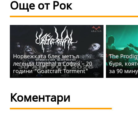
Още от Рок
Норвежката блек метъл
The Prodig
легенда Urgehal в София – 20
буря, коя
години "Goatcraft Torment"
за 90 мин
Коментари