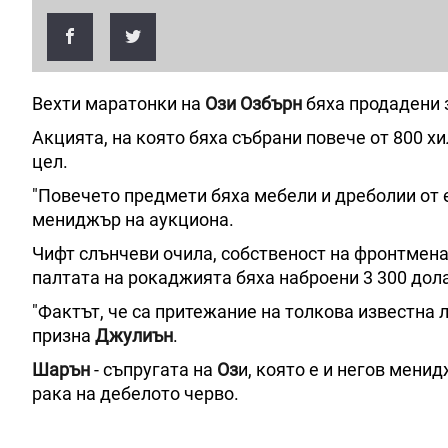
Вехти маратонки на
Ози Озбърн
бяха продадени 
Акцията, на която бяха събрани повече от 800 хи
цел.
"Повечето предмети бяха мебели и дреболии от 
мениджър на аукциона.
Чифт слънчеви очила, собственост на фронтмен
палтата на рокаджията бяха наброени 3 300 дол
"Фактът, че са притежание на толкова известна 
призна
Джулиън
.
Шарън
- съпругата на
Оз
и, която е и негов мени
рака на дебелото черво.