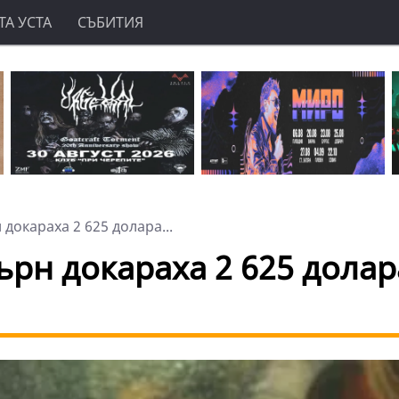
А УСТА
СЪБИТИЯ
окараха 2 625 долара...
рн докараха 2 625 долар