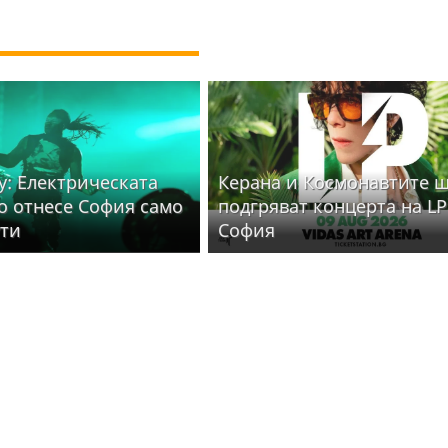
y: Електрическата
Керана и Космонавтите 
то отнесе София само
подгряват концерта на LP
ути
София