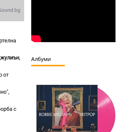
Sound.bg
ортелна
Джулиън
,
Албуми
о от
но",
борба с