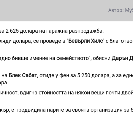
Автор: My
за 2 625 долара на гаражна разпродажба.
ляди долара, се проведе в "
Бевърли Хилс
" с благотв
едно бивше имение на семейството", обясни
Дарън 
а на
Блек Сабат
, отиде у фен за 5 250 долара, а за едн
ара.
личност, вдигна стойността на някои вещи почти двой
джър, е предвидила парите за своята организация за 