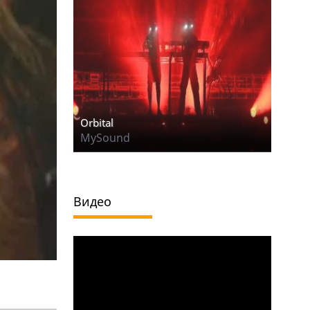
Orbital
MySound
Видео