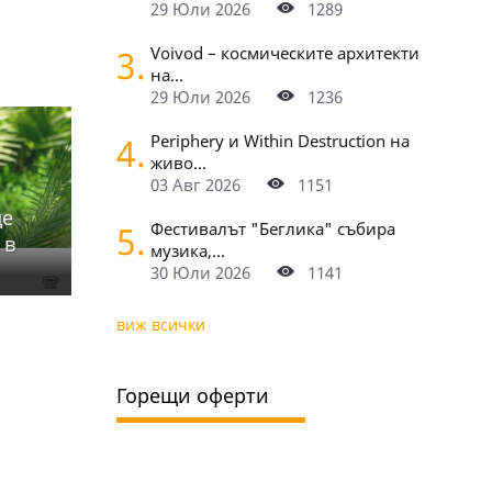
29 Юли 2026
1289
3.
Voivod – космическите архитекти
на...
29 Юли 2026
1236
4.
Periphery и Within Destruction на
живо...
03 Авг 2026
1151
ще
5.
Фестивалът "Беглика" събира
 в
музика,...
30 Юли 2026
1141
виж всички
Горещи оферти