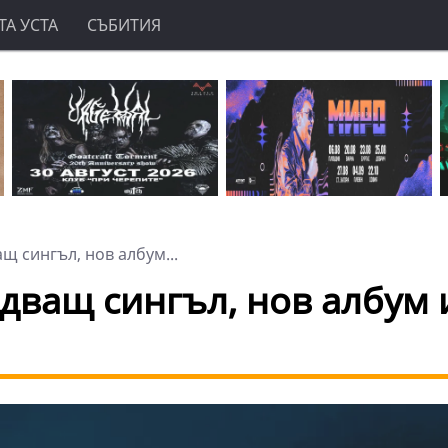
А УСТА
СЪБИТИЯ
щ сингъл, нов албум...
едващ сингъл, нов албум 