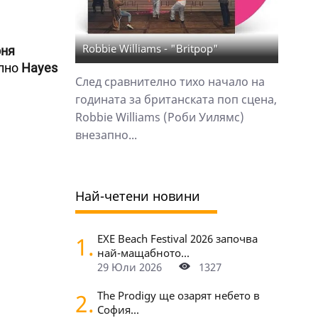
Robbie Williams - "Britpop"
ня
елно
Hayes
След сравнително тихо начало на
годината за британската поп сцена,
Robbie Williams (Роби Уилямс)
внезапно...
Най-четени новини
1.
EXE Beach Festival 2026 започва
най-мащабното...
29 Юли 2026
1327
2.
The Prodigy ще озарят небето в
София...