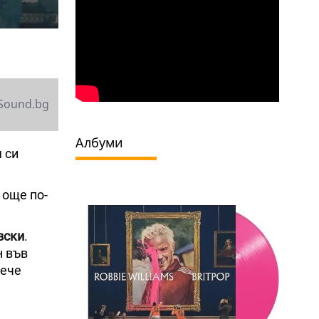
Sound.bg
Албуми
 си
 още по-
вски
.
н във
вече