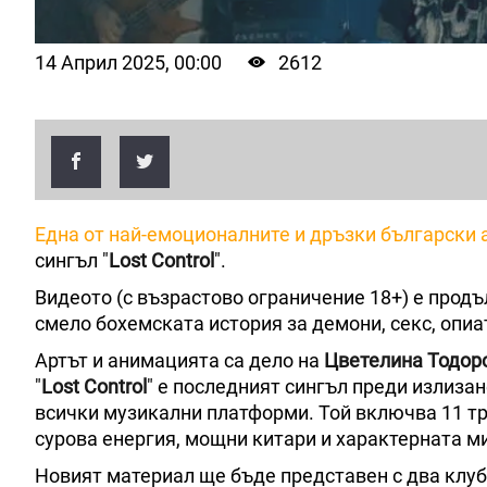
14 Април 2025, 00:00
2612
Една от най-емоционалните и дръзки български
сингъл "
Lost Control
".
Видеото (с възрастово ограничение 18+) е прод
смело бохемската история за демони, секс, опиат
Артът и анимацията са дело на
Цветелина
Тодор
"
Lost Control
" е последният сингъл преди излизан
всички музикални платформи. Той включва 11 тра
сурова енергия, мощни китари и характерната м
Новият материал ще бъде представен с два клуб