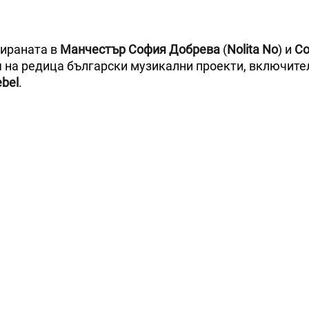
зираната в
Манчестър
София Добрева
(
Nolita No
) и
Со
я на редица български музикални проекти, включит
ebel
.
)