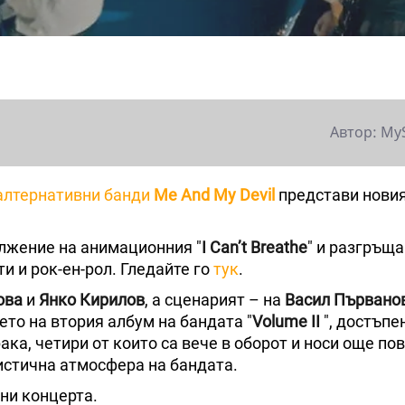
Автор: My
 алтернативни банди
Me And My Devil
представи новия
ължение на анимационния "
I Can’t Breathe
" и разгръща
и и рок-ен-рол. Гледайте го
тук
.
ова
и
Янко Кирилов
, а сценарият – на
Васил Първано
ето на втория албум на бандата "
Volume II
", достъпе
ка, четири от които са вече в оборот и носи още по
истична атмосфера на бандата.
ни концерта.