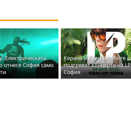
y: Електрическата
Керана и Космонавтите 
то отнесе София само
подгряват концерта на LP
ути
София