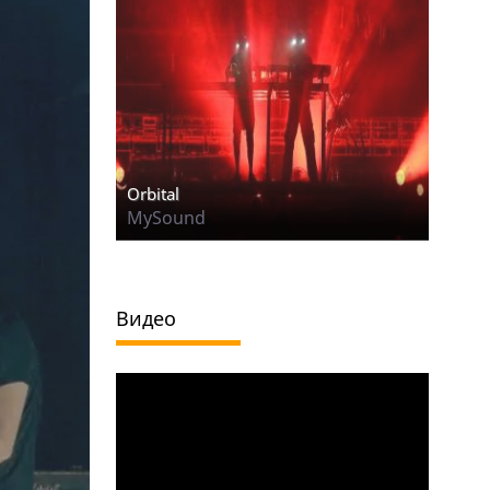
Orbital
MySound
Видео