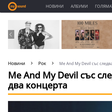
НОВИНИ
АЛБУМИ
ГОЛЯМАТ
Новини
Рок
Me And My Devil със следва
Me And My Devil със сл
два концерта