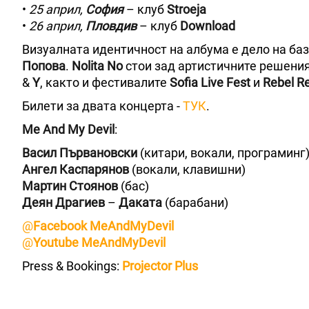
•
25 април,
София
– клуб
Stroeja
•
26 април,
Пловдив
– клуб
Download
Визуалната идентичност на албума е дело на ба
Попова
.
Nolita No
стои зад артистичните решени
&
Y
, както и фестивалите
Sofia Live Fest
и
Rebel R
Билети за двата концерта -
ТУК
.
Me And My Devil
:
Васил Първановски
(китари, вокали, програминг
Ангел Каспарянов
(вокали, клавишни)
Мартин Стоянов
(бас)
Деян Драгиев
–
Даката
(барабани)
@
Facebook MeAndMyDevil
@
Youtube MeAndMyDevil
Press & Bookings:
Projector Plus