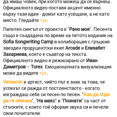
да имаш човек, при когото можеш да се върнеш.
Официалното видео поставя акцент именно
върху тази идея - домът като усещане, а не като
място. Гледайте
тук
.
Пилотен сингъл от проекта е "
Рано моя
". Песента
също е създадена по време на петото издание на
Sofia Songwriting Camp
в колаборация с гръцкия
звезден продуцентски екип
Arcade
и
Елизабет
Захариева
, която е съавтор на текста.
Официалното видео е режисирано от
Иван
Димитров
–
Torex
. Емоционалната визуализация
може да видите
тук
.
Veniamin
е артист, чийто път е знак за това, че
успехът се ражда от постоянството - когато
изграждаш себе си песен по песен. "
Как да спра
да те обичам
", "
На макс
" и "
Познати
" са част от
стъпките, с които той оформя звука си и печели
свои почитатели.