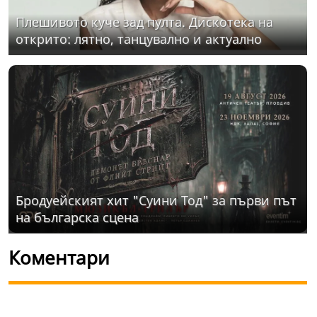
Плешивото куче зад пулта. Дискотека на
открито: лятно, танцувално и актуално
Бродуейският хит "Суини Тод" за първи път
на българска сцена
Коментари