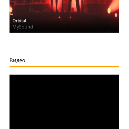
Orbital
MySound
Видео