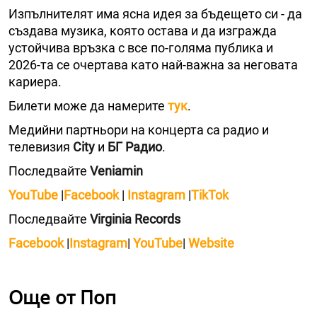
Изпълнителят има ясна идея за бъдещето си - да
създава музика, която остава и да изгражда
устойчива връзка с все по-голяма публика и
2026-та се очертава като най-важна за неговата
кариера.
Билети може да намерите
тук
.
Медийни партньори на концерта са радио и
телевизия
City
и
БГ Радио
.
Последвайте
Veniamin
YouTube
|
Facebook
|
Instagram
|
TikTok
Последвайте
Virginia Records
Facebook
|
Instagram
|
YouTube
|
Website
Още от Поп