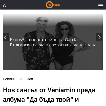
ExposƎ са новото лице на Garcia:
Българска следа в световната денс сцена
Новини
Поп
Нов сингъл от Veniamin преди
албума "Да бъда твой" и