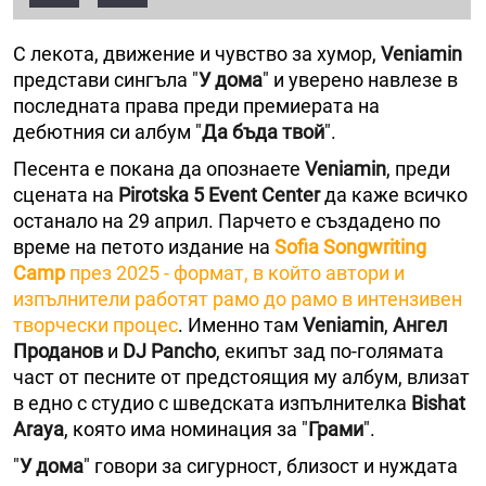
С лекота, движение и чувство за хумор,
Veniamin
представи сингъла "
У дома
" и уверено навлезе в
последната права преди премиерата на
дебютния си албум "
Да бъда твой
".
Песента е покана да опознаете
Veniamin
, преди
сцената на
Pirotska 5 Event Center
да каже всичко
останало на 29 април. Парчето е създадено по
време на петото издание на
Sofia Songwriting
Camp
през 2025 - формат, в който автори и
изпълнители работят рамо до рамо в интензивен
творчески процес
. Именно там
Veniamin
,
Ангел
Проданов
и
DJ Pancho
, екипът зад по-голямата
част от песните от предстоящия му албум, влизат
в едно с студио с шведската изпълнителка
Bishat
Araya
, която има номинация за "
Грами
".
"
У дома
" говори за сигурност, близост и нуждата