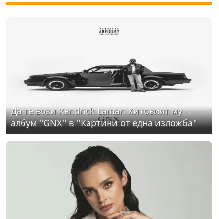
Да те вози Kendrick Lamar. Хитовият му
албум "GNX" в "Картини от една изложба"