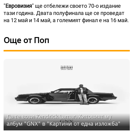
"
Евровизия
" ще отбележи своето 70-о издание
тази година. Двата полуфинала ще се проведат
на 12 май и 14 май, а големият финал е на 16 май.
Още от Поп
Да те вози Kendrick Lamar. Хитовият му
албум "GNX" в "Картини от една изложба"