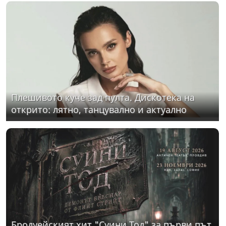
Плешивото куче зад пулта. Дискотека на
открито: лятно, танцувално и актуално
Бродуейският хит "Суини Тод" за първи път