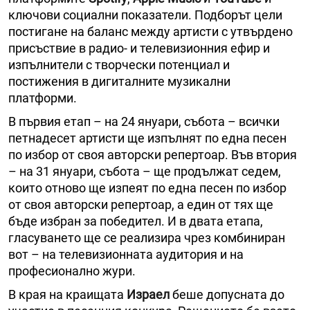
ключови социални показатели. Подборът цели
постигане на баланс между артисти с утвърдено
присъствие в радио- и телевизионния ефир и
изпълнители с творчески потенциал и
постижения в дигиталните музикални
платформи.
В първия етап – на 24 януари, събота – всички
петнадесет артисти ще изпълнят по една песен
по избор от своя авторски репертоар. Във втория
– на 31 януари, събота – ще продължат седем,
които отново ще изпеят по една песен по избор
от своя авторски репертоар, а един от тях ще
бъде избран за победител. И в двата етапа,
гласуването ще се реализира чрез комбиниран
вот – на телевизионната аудитория и на
професионално жури.
В края на краищата
Израел
беше допусната до