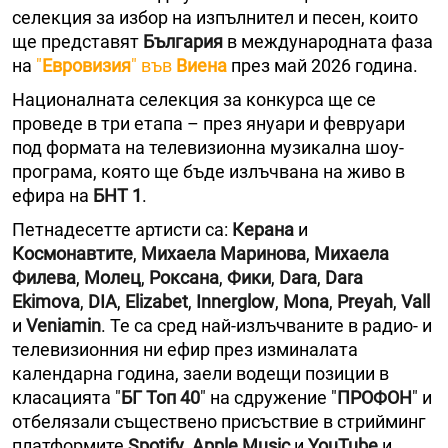
селекция за избор на изпълнител и песен, които
ще представят
България
в международната фаза
на
"
Евровизия
" във
Виена
през май 2026 година.
Националната селекция за конкурса ще се
проведе в три етапа – през януари и февруари
под формата на телевизионна музикална шоу-
програма, която ще бъде излъчвана на живо в
ефира на
БНТ 1
.
Петнадесетте артисти са:
Керана
и
Космонавтите
,
Михаела Маринова
,
Михаела
Филева
,
Молец
,
Роксана
,
Фики
,
Dara
,
Dara
Ekimova
,
DIA
,
Elizabet
,
Innerglow
,
Mona
,
Preyah
,
Vall
и
Veniamin
. Те са сред най-излъчваните в радио- и
телевизионния ни ефир през изминалата
календарна година, заели водещи позиции в
класацията "
БГ Топ 40
" на сдружение "
ПРОФОН
" и
отбелязали съществено присъствие в стрийминг
платформите
Spotify
,
Apple Music
и
YouTube
и