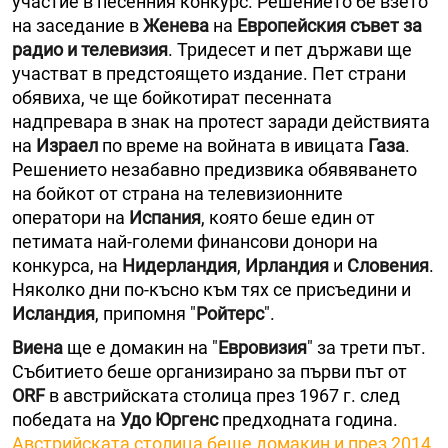
участие в песенния конкурс. Решението бе взето
на заседание в
Женева
на
Европейския съвет за
радио и телевизия
. Тридесет и пет държави ще
участват в предстоящето издание. Пет страни
обявиха, че ще бойкотират песенната
надпревара в знак на протест заради действията
на
Израел
по време на войната в ивицата
Газа
.
Решението незабавно предизвика обявяването
на бойкот от страна на телевизионните
оператори на
Испания
, която беше един от
петимата най-големи финансови донори на
конкурса, на
Нидерландия
,
Ирландия
и
Словения
.
Няколко дни по-късно към тях се присъедини и
Исландия
, припомня "
Ройтерс
".
Виена
ще е домакин на "
Евровизия
" за трети път.
Събитието беше организирано за първи път от
ORF
в австрийската столица през 1967 г. след
победата на
Удо Юргенс
предходната година.
Австрийската столица беше домакин и през 2014