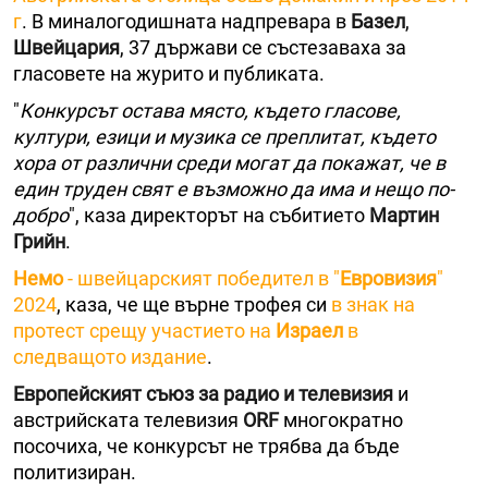
г
. В миналогодишната надпревара в
Базел
,
Швейцария
, 37 държави се състезаваха за
гласовете на журито и публиката.
"
Конкурсът остава място, където гласове,
култури, езици и музика се преплитат, където
хора от различни среди могат да покажат, че в
един труден свят е възможно да има и нещо по-
добро
", каза директорът на събитието
Мартин
Грийн
.
Немо
- швейцарският победител в "
Евровизия
"
2024
, каза, че ще върне трофея си
в знак на
протест срещу участието на
Израел
в
следващото издание
.
Европейският съюз за радио и телевизия
и
австрийската телевизия
ORF
многократно
посочиха, че конкурсът не трябва да бъде
политизиран.