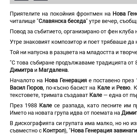
Приятелите на покойния фронтмен на
Нова Ген
читалище "
Славянска беседа
" утре вечер, съобщ
Повод за събитието, организирано от фен клуба 
Утре знаковият композитор и поет трябваше да 
Той ни напусна в разцвета на младостта и творч
"С това събиране продължаваме традицията от 8
Димитра
и
Магдалена
.
Началото на
Нова Генерация
е поставено през 
Васил Гюров
, по-късно басист на
Кале
и
Ревю
. 
текстовете, тримата създават
Кале
— една от пъ
През 1988
Кале
се разпада, като песните им 
Името на новата група идва от поемата на
Димит
В дискографията си групата има малко, но но и
съвместно с
Контрол
), "
Нова Генерация
завинаги