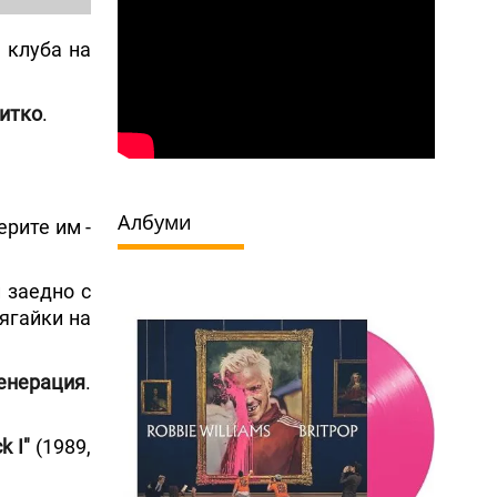
в клуба на
итко
.
Албуми
ерите им -
 заедно с
ягайки на
енерация
.
k I"
(1989,