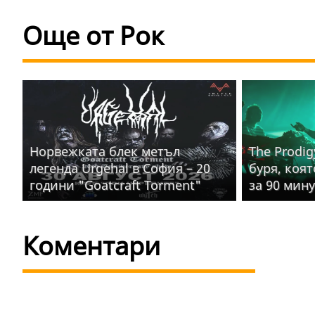
Още от Рок
Норвежката блек метъл
The Prodig
легенда Urgehal в София – 20
буря, коя
години "Goatcraft Torment"
за 90 мин
Коментари