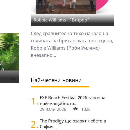
Robbie Williams - "Britpop"
След сравнително тихо начало на
годината за британската поп сцена,
Robbie Williams (Роби Уилямс)
внезапно...
ще
 в
Най-четени новини
1.
EXE Beach Festival 2026 започва
най-мащабното...
29 Юли 2026
1328
2.
The Prodigy ще озарят небето в
София...