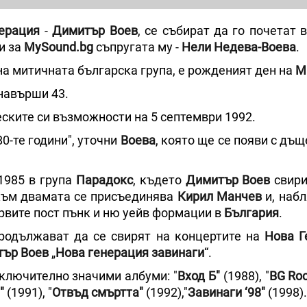
ерация
-
Димитър Воев
, се събират да го почетат 
и за
MySound.bg
съпругата му -
Нели Недева-Воева
.
на митичната българска група, е рожденият ден на
М
навърши 43.
еските си възможности на 5 септември 1992.
0-те години", уточни
Воева
, която ще се появи с дъщ
1985 в група
Парадокс
, където
Димитър Воев
свири
Към двамата се присъединява
Кирил Манчев
и, набл
рвите пост пънк и ню уейв формации в
България
.
продължават да се свирят на концертите на
Нова Г
ър Воев
„
Нова генерация завинаги
“.
зключително значими албуми: "
Вход Б"
(1988), "
BG Roc
"
(1991), "
Отвъд смъртта"
(1992),"
Завинаги ‘98"
(1998).