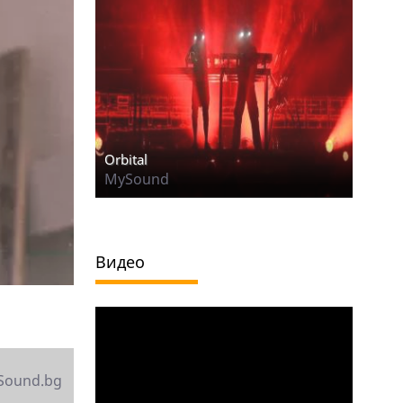
Orbital
MySound
Видео
Sound.bg