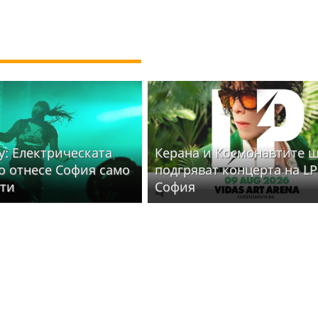
y: Електрическата
Керана и Космонавтите 
то отнесе София само
подгряват концерта на LP
ути
София