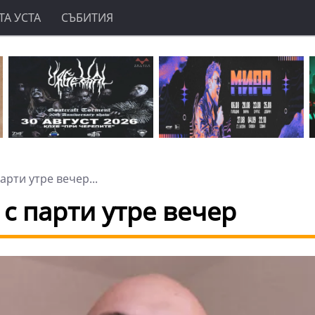
А УСТА
СЪБИТИЯ
рти утре вечер...
с парти утре вечер