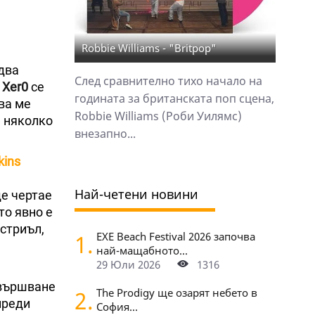
Robbie Williams - "Britpop"
два
След сравнително тихо начало на
а
Xer0
се
годината за британската поп сцена,
ова ме
Robbie Williams (Роби Уилямс)
е няколко
внезапно...
kins
Най-четени новини
е чертае
то явно е
стриъл,
1.
EXE Beach Festival 2026 започва
най-мащабното...
29 Юли 2026
1316
авършване
2.
The Prodigy ще озарят небето в
преди
София...