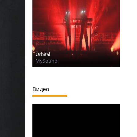
Orbital
MySound
Видео