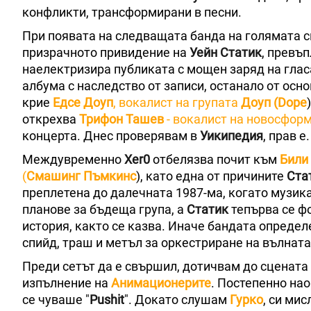
конфликти, трансформирани в песни.
При появата на следващата банда на голямата с
призрачното привидение на
Уейн Статик
, превъ
наелектризира публиката с мощен заряд на глас
албума с наследство от записи, останало от осн
крие
Едсе Доуп
, вокалист на групата
Доуп
(Dope
открехва
Трифон Ташев
- вокалист на новосфор
концерта. Днес проверявам в
Уикипедия
, прав е.
Междувременно
Xer0
отбелязва почит към
Били
(
Смашинг Пъмкинс
), като една от причините
Ста
преплетена до далечната 1987-ма, когато музик
планове за бъдеща група, а
Статик
тепърва се ф
история, както се казва. Иначе бандата опреде
спийд, траш и метъл за оркестриране на вълната
Преди сетът да е свършил, дотичвам до сцената 
изпълнение на
Анимационерите
. Постепенно нао
се чуваше "
Pushit
". Докато слушам
Гурко
, си ми