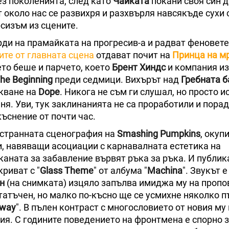
з поколенията, след като
Чайката
покани своя син д
т около нас се развихря и разхвърля навсякъде сухи
рсизъм из сцените.
рди на прамайката на прогресив-а и радват феновете
ите от главната сцена
отдават почит на
Принца на м
оето беше и парчето, което
Брент Хиндс
и компания и
he Beginning
преди седмици. Вихърът над
Гребната б
акване на
Dope
. Никога не съм ги слушал, но просто и
ня. Уви, тук заклинанията не са проработили и пора
ъснение от почти час.
а странната сценография на
Smashing Pumpkins
, окуп
, навяващи асоциации с карнавалната естетика на
каната за забавление вървят ръка за ръка. И публик
риват с "
Glass Theme
" от албума "
Machina
". Звукът е
н
(на снимката) изцяло запълва имиджа му на пропо
татъчен, но малко по-късно ще се усмихне няколко п
Away
". В пълен контраст с многословието от новия му
ория. С годините поведението на фронтмена е спорно 