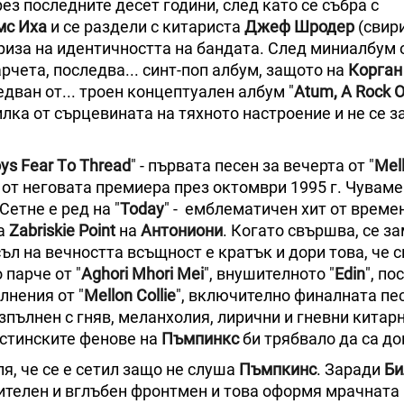
ез последните десет години, след като се събра с
с Иха
и се раздели с китариста
Джеф Шродер
(свир
иза на идентичността на бандата. След миниалбум о
арчета, последва... синт-поп албум, защото на
Корган
едван от... троен концептуален албум "
Atum, A Rock O
жилка от сърцевината на тяхното настроение и не се з
ys Fear Тo Thread
" - първата песен за вечерта от "
Mell
от неговата премиера през октомври 1995 г. Чуваме
Сетне е ред на "
Today
" - емблематичен хит от време
на
Zabriskie Point
на
Антониони
. Когато свършва, се з
съл на вечността всъщност е кратък и дори това, че 
 парче от "
Aghori Mhori Mei
", внушителното "
Edin
", п
лнения от "
Mellon Collie
", включително финалната пес
зпълнен с гняв, меланхолия, лирични и гневни китар
истинските фенове на
Пъмпинкс
би трябвало да са до
я, че се е сетил защо не слуша
Пъмпкинс
. Заради
Би
ителен и вглъбен фронтмен и това оформя мрачната