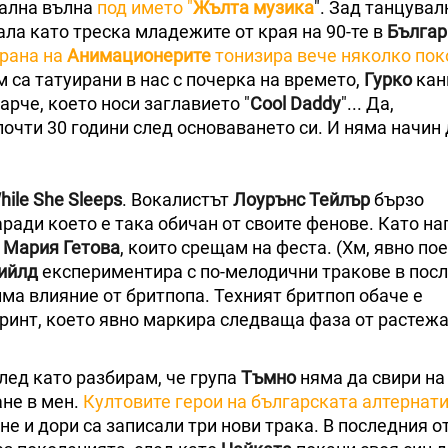
кална вълна
под името "
Жълта музика
". Зад танцувал
ала като треска младежите от края на 90-те в
Българ
трана на
Анимационерите
тонизира вече няколко по
м са татуирани в нас с почерка на времето,
Гурко
кан
арче, което носи заглавието "
Cool Daddy
"... Да,
почти 30 години след основаването си. И няма начин 
hile She Sleeps
. Вокалистът
Лоурънс Тейлър
бързо
ради което е така обичан от своите фенове. Като н
и
Мария Гетова
, които срещам на феста. (Хм, явно пое
ийлд
експериментира с по-мелодични тракове в посл
има влияние от бритпопа. Техният бритпоп обаче е
ринт, което явно маркира следваща фаза от растежа
 след като разбирам, че група
Тъмно
няма да свири на
ане в мен.
Култовите герои на българската алтернат
е и дори са записали три нови трака. В последния о