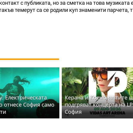
контакт с публиката, но за сметка на това музиката е
такъв темерут са се родили куп знаменити парчета, т
y: Електрическата
Керана и Космонавтите 
то отнесе София само
подгряват концерта на LP
ути
София