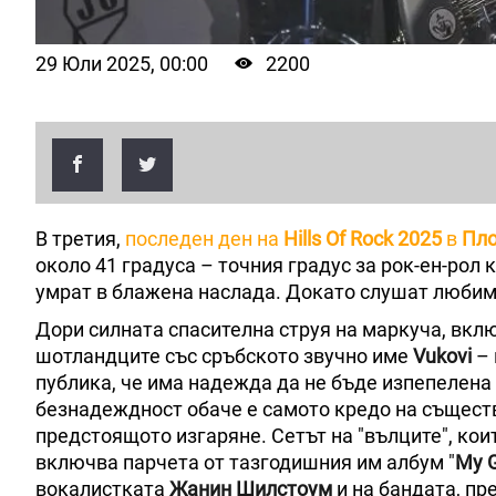
29 Юли 2025, 00:00
2200
В третия,
последен ден на
Hills Оf Rock 2025
в
Пл
около 41 градуса – точния градус за рок-ен-рол к
умрат в блажена наслада. Докато слушат любимит
Дори силната спасителна струя на маркуча, вкл
шотландците със сръбското звучно име
Vukovi
–
публика, че има надежда да не бъде изпепелена 
безнадеждност обаче е самото кредо на съществу
предстоящото изгаряне. Сетът на "вълците", кои
включва парчета от тазгодишния им албум "
My G
вокалистката
Жанин Шилстоум
и на бандата, пр