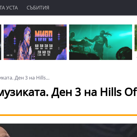
А УСТА
СЪБИТИЯ
та. Ден 3 на Hills...
зиката. Ден 3 на Hills Оf