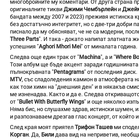
многобройните му коментари. От друга страна пр
оригиналните тикви
Джими Чембърлейн
и
Джейм
бандата между 2007 и 2023) преживя истинска кр
без достатъчно интегритет, но с две-три добри п
писнало да му обясняват, че не са модерни, посл
Three Parts
". И така - докато напипат златната 
успешния "
Aghori Mhori Mei
" от миналата година.
Следва още един трак от "
Machinа
", а и "
Where Bo
Този албум ще бъде акцент заради годишнината 
пълнокръвната "
Pentagrams
" от последния диск. 
MTV
, със сладоледения камион в атмосферата 
как този химн на "днешния ден" и в някакъв сми
ме изненадва. Както и да е. Следва откриващото
от "
Bullet With Butterfly Wings
" и още няколко изпъ
Няма бис, но слушахме здрав, истински шумен, и
и разпознаваем дрезгав глас концерт, от който 
След края моят приятел
Трифон Ташев
ми сподел
Корган
. Да,
Били
дава вид на неприветив, необщ