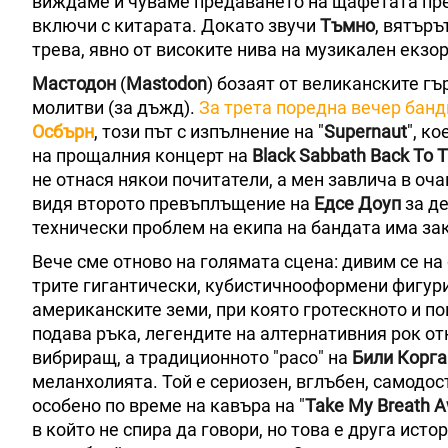
виждаме и чуваме предаването на щафетата пре
включи с китарата. Докато звучи
Тъмно
, вятъръ
трева, явно от високите нива на музикален екзо
Мастодон
(
Mastodon
) бозаят от великанските гъ
молитви (за дъжд).
За трета поредна вечер банд
Осбърн
, този път с изпълнение на "
Supernaut
", к
на прощалния концерт на
Black Sabbath
Back To T
не отнася някои почитатели, а мен завлича в оч
видя второто превъплъщение на
Едсе Доуп
за де
технически проблем на екипа на бандата има зак
Вече сме отново на голямата сцена: дивим се н
трите гигантически, кубистичнооформени фигури
американските земи, при която гротескното и по
подава ръка, легендите на алтернативния рок отк
вибриращ, а традиционното "расо" на
Били Корга
меланхолията. Той е сериозен, вглъбен, самодос
особено по време на кавъра на "
Take My Breath 
в който не спира да говори, но това е друга ист