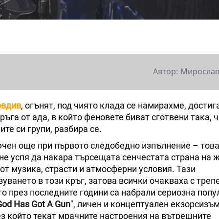
Автор: Мирослав
овдив
, огънят, под чиято клада се намирахме, дости
ръга от ада, в който феновете биват сготвени така, ч
е си групи, разбира се.
ючен още при първото следобедно изпълнение – това
 не успя да накара търсещата сенчестата страна на 
от музика, страсти и атмосферни условия. Тази
ването в този кръг, затова всички очакваха с треп
то през последните години са набрали сериозна попу
od Has Got А Gun
", личен и концептуален екзорсизъм
ез който текат мрачните настроения на вътрешните