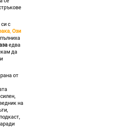
а се
 стръкове
 си с
рака
,
Ози
зпълниха
аза
едва
скам да
ди
ирана от
ата
 силен,
ведник на
ъти,
 подкаст,
заради