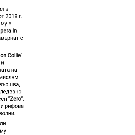
ил в
т 2018 г.
му е
perа In
авърнат с
on Collie
".
 и
ната на
амислям
свършва,
оследвано
ен "
Zero
".
ни рифове
волни.
ли
 му