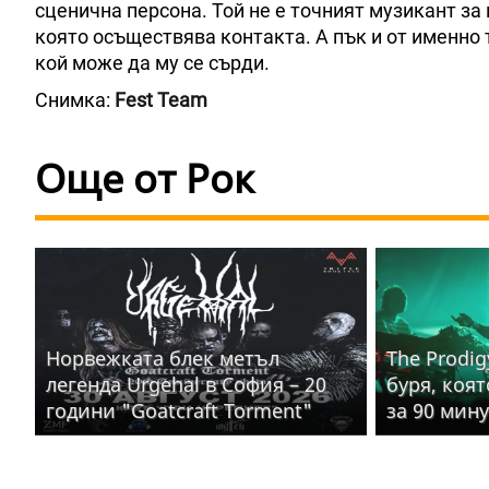
сценична персона. Той не е точният музикант за 
която осъществява контакта. А пък и от именно 
кой може да му се сърди.
Снимка:
Fest Team
Още от Рок
Норвежката блек метъл
The Prodig
легенда Urgehal в София – 20
буря, коя
години "Goatcraft Torment"
за 90 мин