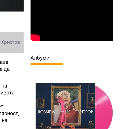
 Христов
Албуми
гаше
е да
 на
живота
ет
лярност,
 на