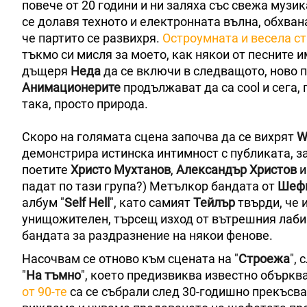
повече от 20 години и ни заляха със свежа музи
се долавя техното и електронната вълна, обхван
че партито се развихря.
Остроумната и весела с
тъкмо си мисля за моето, как някои от песните и
дъщеря
Неда
да се включи в следващото, ново п
Анимационерите
продължават да са cool и сега, 
така, просто природа.
Скоро на голямата сцена започва да се вихрят
W
демонстрира истинска интимност с публиката, за
поетите
Христо Мухтанов
,
Александър Христов
падат по тази група?) Метълкор бандата от
Шеф
албум "
Self Hell
", като самият
Тейлър
твърди, че 
унищожителен, търсещ изход от вътрешния лаби
бандата за раздразнение на някои фенове.
Насочвам се отново към сцената на "
Строежа
",
"
На тъмно
", което предизвиква известно объркв
от 90-те
са се събрали след 30-годишно прекъсван