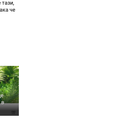
 тази,
ака че
ще
 в