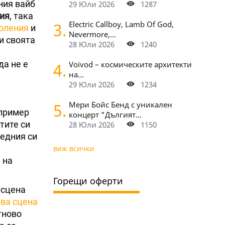
ния вайб
29 Юли 2026
1287
ия
, така
3.
Electric Callboy, Lamb Of God,
коления
и
Nevermore,...
и своята
28 Юли 2026
1240
да не е
4.
Voivod – космическите архитекти
на...
29 Юли 2026
1234
5.
Мери Бойс Бенд с уникален
апример
концерт "Дългият...
тите си
28 Юли 2026
1150
едния си
виж всички
 на
Горещи оферти
 сцена
ива сцена
тново