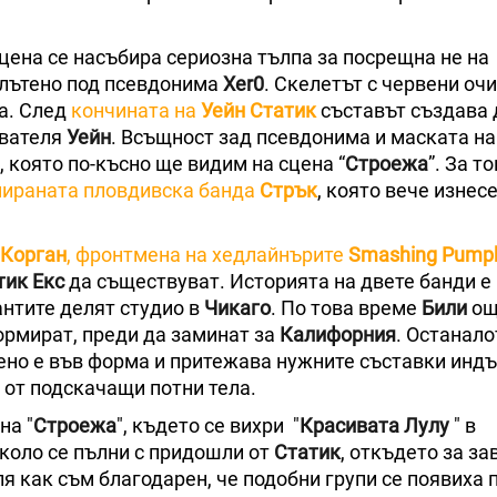
цена се насъбира сериозна тълпа за посрещна не на
плътено под псевдонима
Xer0
. Скелетът с червени очи
а. След
кончината на
Уейн Статик
съставът създава 
ователя
Уейн
. Всъщност зад псевдонима и маската н
), която по-късно ще видим на сцена “
Строежа
”. За т
мираната пловдивска банда
Стрък
, която вече изнес
 Корган
, фронтмена на хедлайнърите
Smashing Pump
тик Екс
да съществуват. Историята на двете банди е
антите делят студио в
Чикаго
. По това време
Били
ощ
ормират, преди да заминат за
Калифорния
. Останало
лено е във форма и притежава нужните съставки индъ
 от подскачащи потни тела.
на "
Строежа
", където се вихри "
Красивата Лулу
" в
коло се пълни с придошли от
Статик
, откъдето за з
сля как съм благодарен, че подобни групи се появиха 