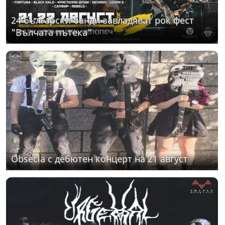
24 български банди завладяват рок фест
"Вълчата пътека"
Obsecia с дебютен концерт на 21 август