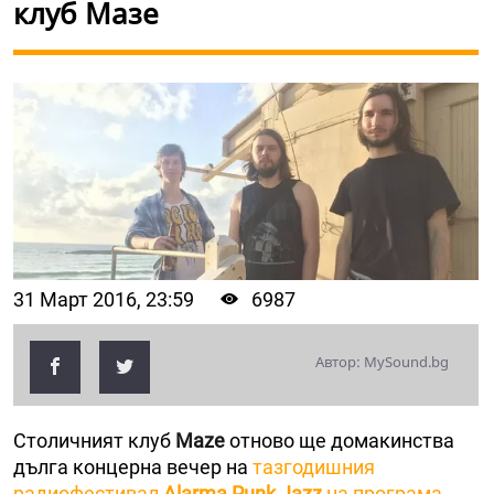
клуб Мазе
31 Март 2016, 23:59
6987
Автор: MySound.bg
Столичният клуб
Maze
отново ще домакинства
дълга концерна вечер на
тазгодишния
радиофестивал
Alarma Punk Jazz
на програма