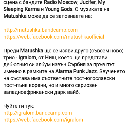
сцена с бандите
Radio Moscow
,
Jucifer
,
My
Sleeping Karma
и
Young Gods
. С музиката на
Matushka
може да се запознаете на:
http://matushka.bandcamp.com
https://web.facebook.com/matushkaofficial
Преди
Matushka
ще се изяви друго (съвсем ново)
трио -
Igralom
, от
Ниш
, което ще представи
дебютния си албум извън
Сърбия
за пръв път
именно в рамките на
Alarma Punk Jazz
. Звученето
на състава има съответните пост-югославски
пост-пънк корени, но и много сериозен
западноафрикански дарк вайб.
Чуйте ги тук:
http://igralom.bandcamp.com
https://web.facebook.com/igralom