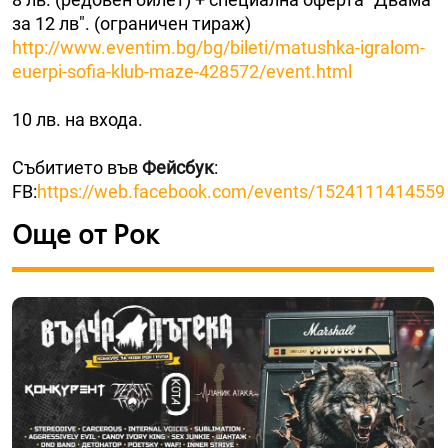
за 12 лв". (ограничен тираж)
http://www.eventim.bg/bg/bileti/matushka-igralom-
euerpi-sofia-klub-maze-428572/event.html
10 лв. на входа.
Събитието във
Фейсбук
:
FB:
https://web.facebook.com/events/1524111414559
Още от Рок