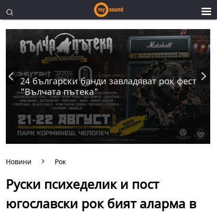
24 български банди завладяват рок фест
"Вълчата пътека"
Новини
Рок
Руски психеделик и пост
югославски рок бият аларма в