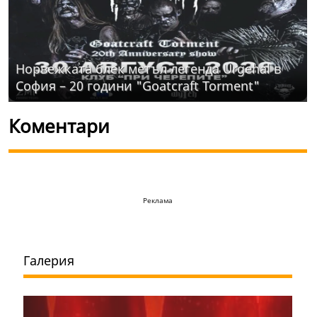
Норвежката блек метъл легенда Urgehal в
София – 20 години "Goatcraft Torment"
Коментари
Реклама
Галерия