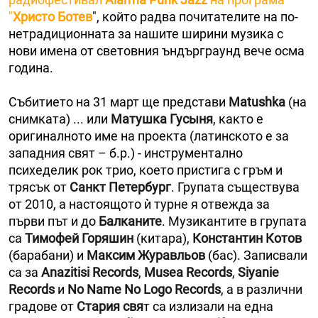
"
Христо Ботев
", който радва почитателите на по-
нетрадиционната за нашите ширини музика с
нови имена от световния ъндърграунд вече осма
година.
Събитието на 31 март ще представи
Matushka
(на
снимката) ... или
Матушка Гусыня
, както е
оригиналното име на проекта (латинското е за
западния свят – б.р.) - инструментално
психеделик рок трио, което пристига с гръм и
трясък от
Санкт Петербург
. Групата съществува
от 2010, а настоящото ѝ турне я отвежда за
първи път и до
Балканите
. Музикантите в групата
са
Тимофей Горяшин
(китара),
Константин Котов
(барабани) и
Максим Журавльов
(бас). Записвали
са за
Anazitisi Records
,
Musea Records
,
Siyanie
Records
и
No Name No Logo Records
, а в различни
градове от
Стария свя
т са излизали на една