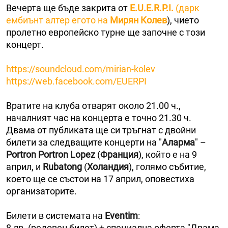
Вечерта ще бъде закрита от
E.U.E.R.P.I.
(дарк
ембиънт алтер егото на
Мирян Колев
), чието
пролетно европейско турне ще започне с този
концерт.
https://soundcloud.com/mirian-kolev
https://web.facebook.com/EUERPI
Вратите на клуба отварят около 21.00 ч.,
началният час на концерта е точно 21.30 ч.
Двама от публиката ще си тръгнат с двойни
билети за следващите концерти на "
Аларма
" –
Portron Portron Lopez
(
Франция
), който е на 9
април, и
Rubatong
(
Холандия
), голямо събитие,
което ще се състои на 17 април, оповестиха
организаторите.
Билети в системата на
Eventim
:
8 лв. (редовен билет) + специална оферта "Двама