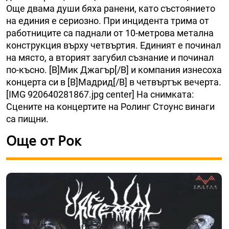
Още двама души бяха ранени, като състоянието
на единия е сериозно. При инцидента трима от
работниците са паднали от 10-метрова метална
конструкция върху четвъртия. Единият е починал
на място, а вторият загубил съзнание и починал
по-късно. [B]Мик Джагър[/B] и компания изнесоха
концерта си в [B]Мадрид[/B] в четвъртък вечерта.
[IMG 920640281867.jpg center] На снимката:
Сцените на концертите на Ролинг Стоунс винаги
са пищни.
Още от Рок