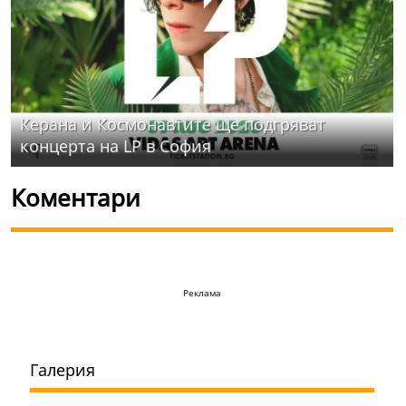
Керана и Космонавтите ще подгряват
концерта на LP в София
Коментари
Реклама
Галерия