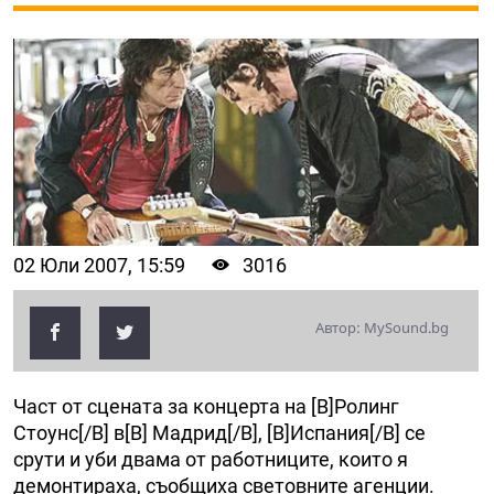
02 Юли 2007, 15:59
3016
Автор: MySound.bg
Част от сцената за концерта на [B]Ролинг
Стоунс[/B] в[B] Мадрид[/B], [B]Испания[/B] се
срути и уби двама от работниците, които я
демонтираха, съобщиха световните агенции.