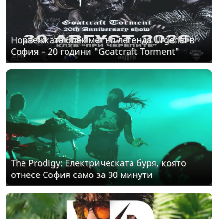
Норвежката блек метъл легенда Urgehal в
София – 20 години "Goatcraft Torment"
The Prodigy: Електрическата буря, която
отнесе София само за 90 минути