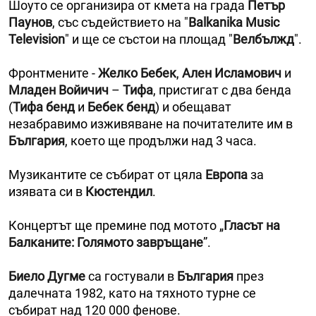
Шоуто се организира от кмета на града
Петър
Паунов
, със съдействието на "
Balkanika Music
Television
" и ще се състои на площад "
Велбължд
".
Фронтмените -
Желко Бебек
,
Ален Исламович
и
Младен Войичич
–
Тифа
, пристигат с два бенда
(
Тифа бенд
и
Бебек бенд
) и обещават
незабравимо изживяване на почитателите им в
България
, което ще продължи над 3 часа.
Музикантите се събират от цяла
Европа
за
изявата си в
Кюстендил
.
Концертът ще премине под мотото „
Гласът на
Балканите: Голямото завръщане
”.
Биело Дугме
са гостували в
България
през
далечната 1982, като на тяхното турне се
събират над 120 000 фенове.