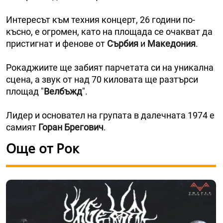
Интересът към техния концерт, 26 години по-
късно, е огромен, като на площада се очакват да
пристигнат и фенове от
Сърбия
и
Македония
.
Рокаджиите ще забият парчетата си на уникална
сцена, а звук от над 70 киловата ще разтърси
площад "
Велбъжд
".
Лидер и основател на групата в далечната 1974 е
самият
Горан Брегович
.
Още от Рок