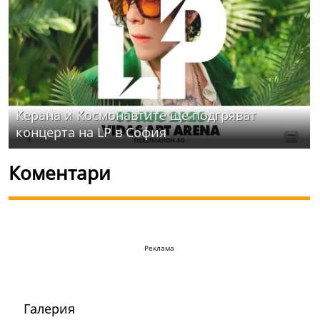
Керана и Космонавтите ще подгряват
концерта на LP в София
Коментари
Реклама
Галерия