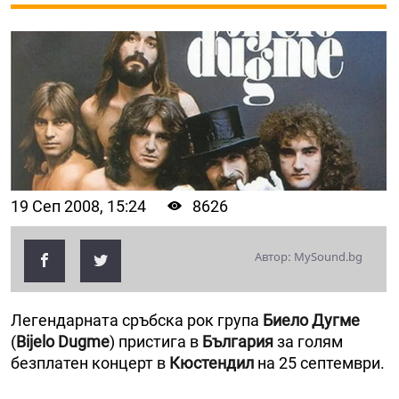
19 Сеп 2008, 15:24
8626
Автор: MySound.bg
Легендарната сръбска рок група
Биело Дугме
(
Bijelo Dugme
) пристига в
България
за голям
безплатен концерт в
Кюстендил
на 25 септември.