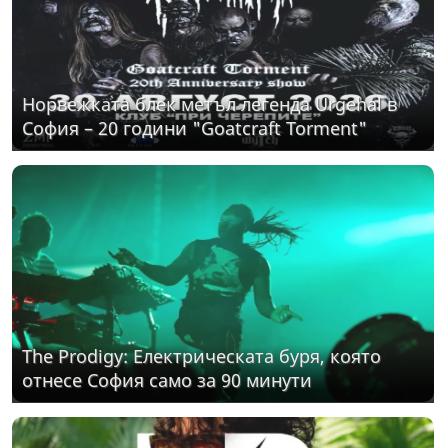
Норвежката блек метъл легенда Urgehal в
София – 20 години "Goatcraft Torment"
The Prodigy: Електрическата буря, която
отнесе София само за 90 минути