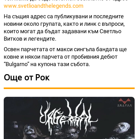
www.svetlioandthelegends.com
На същия адрес са публикувани и последните
новини около групата, както и линк с въпроси,
които могат да бъдат задавани към Светльо
Витков и легендите.
Освен парчетата от макси сингъла бандата ще
ковне и някои парчета от пробивния дебют
“Bulgarno” на купона тази събота.
Още от Рок