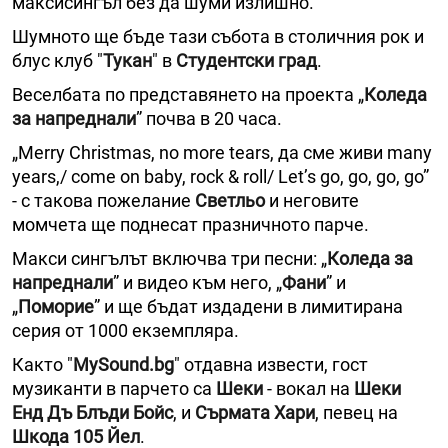
максисингъл без да шуми излишно.
Шумното ще бъде тази събота в столичния рок и
блус клуб "
Тукан
" в
Студентски град
.
Веселбата по представянето на проекта „
Коледа
за напреднали
” почва в 20 часа.
„Merry Christmas, no more tears, да сме живи many
years,/ comе on baby, rock & roll/ Let’s go, go, go, go”
- с такова пожелание
Светльо
и неговите
момчета ще поднесат празничното парче.
Макси сингълът включва три песни: „
Коледа за
напреднали
” и видео към него, „
Фани
” и
„
Поморие
” и ще бъдат издадени в лимитирана
серия от 1000 екземпляра.
Както "
MySound.bg
" отдавна извести, гост
музиканти в парчето са
Шеки
- вокал на
Шеки
Енд Дъ Блъди Бойс
, и
Сърмата Хари
, певец на
Шкода 105 Йел
.