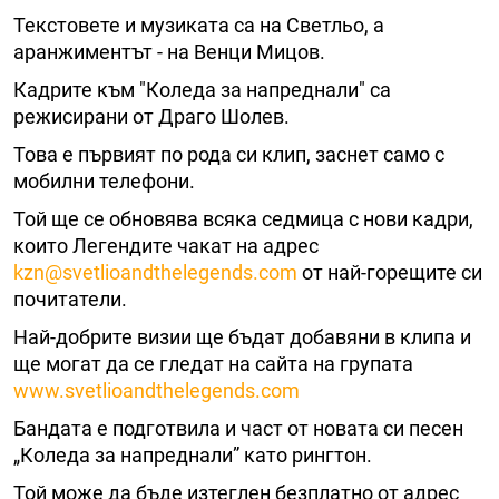
Текстовете и музиката са на Светльо, а
аранжиментът - на Венци Мицов.
Кадрите към "Коледа за напреднали" са
режисирани от Драго Шолев.
Това е първият по рода си клип, заснет само с
мобилни телефони.
Той ще се обновява всяка седмица с нови кадри,
които Легендите чакат на адрес
kzn@svetlioandthelegends.com
от най-горещите си
почитатели.
Най-добрите визии ще бъдат добавяни в клипа и
ще могат да се гледат на сайта на групата
www.svetlioandthelegends.com
Бандата е подготвила и част от новата си песен
„Коледа за напреднали” като рингтон.
Той може да бъде изтеглен безплатно от адрес