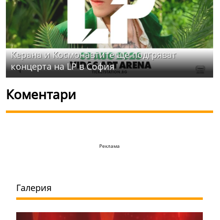
Керана и Космонавтите ще подгряват
концерта на LP в София
Коментари
Реклама
Галерия