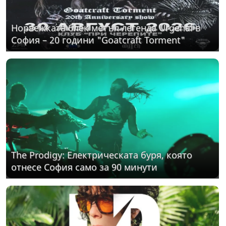
Норвежката блек метъл легенда Urgehal в
София – 20 години "Goatcraft Torment"
The Prodigy: Електрическата буря, която
отнесе София само за 90 минути