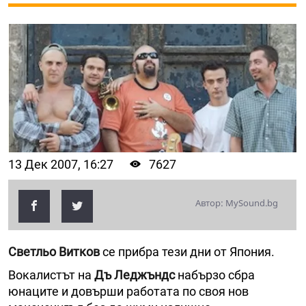
13 Дек 2007, 16:27
7627
Автор: MySound.bg
Светльо Витков
се прибра тези дни от Япония.
Вокалистът на
Дъ Леджъндс
набързо сбра
юнаците и довърши работата по своя нов