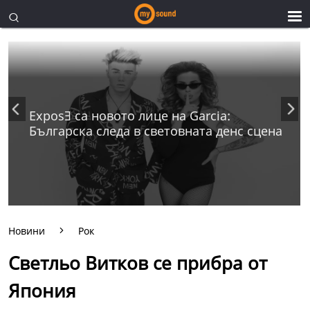
ExposƎ са новото лице на Garcia:
Българска следа в световната денс сцена
Новини
Рок
Светльо Витков се прибра от
Япония