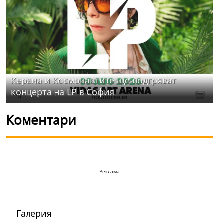
Керана и Космонавтите ще подгряват
концерта на LP в София
Коментари
Реклама
Галерия