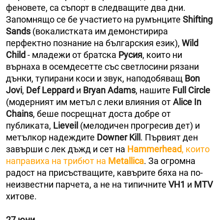
феновете, са съпорт в следващите два дни.
Запомнящо се бе участието на румънците
Shifting
Sands
(вокалистката им демонстирира
перфектно познание на българския език),
Wild
Child
- младежи от братска
Русия
, които ни
върнаха в осемдесетте със светлосини рязани
дънки, тупирани коси и звук, наподобяващ
Bon
Jovi
,
Def Leppard
и
Bryan Adams
, нашите
Full Circle
(модерният им метъл с леки влияния от
Alice In
Сhains
, беше посрещнат доста добре от
публиката,
Lieveil
(мелодичен прогресив дет) и
метълкор надеждите
Downer Kill
. Първият ден
завърши с лек дъжд и сет на
Hammerhead
, които
направиха на трибют на
Metallica
. За огромна
радост на присъстващите, кавърите бяха на по-
неизвестни парчета, а не на типичните
VH1
и
MTV
хитове.
27 юни