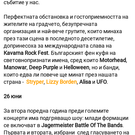
събитие у нас.
Перфектната обстановка и гостоприемността на
жителите на градчето, безупречната
организация и най-вече групите, които минаха
през тази сцена в последното десетилетие,
допринесоха за международната слава на
Kavarna Rock Fest
. Българският фен куфя на
световнопризнати имена, сред които
Motorhead
,
Manowar
,
Deep Purple
и
Helloween
, но и банди,
които едва ли повече ще минат през нашата
страна -
Stryper
,
Lizzy Borden
,
Alisa
и
UFO
.
26 юни
За втора поредна година преди големите
концерти има подгряващо шоу: млади формации
се включват в
Jagermeister Battle Of The Bands
.
Първата и втората, избрани след гласуването на