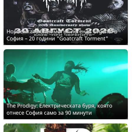
Норвежката блек метъл легенда Urgehal в
София – 20 години "Goatcraft Torment"
The Prodigy: Електрическата буря, която
отнесе София само за 90 минути