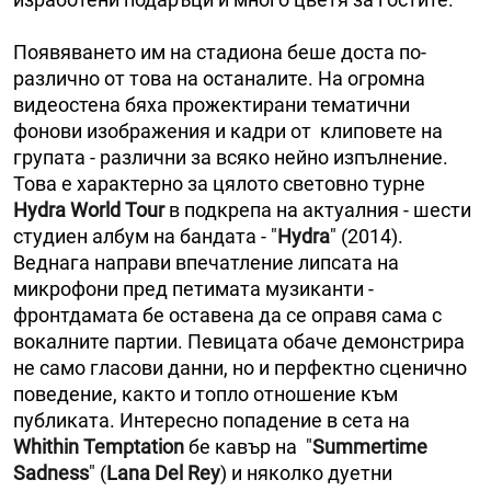
Появяването им на стадиона беше доста по-
различно от това на останалите. На огромна
видеостена бяха прожектирани тематични
фонови изображения и кадри от клиповете на
групата - различни за всяко нейно изпълнение.
Това е характерно за цялото световно турне
Hydra World Tour
в подкрепа на актуалния - шести
студиен албум на бандата - "
Hydra
" (2014).
Веднага направи впечатление липсата на
микрофони пред петимата музиканти -
фронтдамата бе оставена да се оправя сама с
вокалните партии. Певицата обаче демонстрира
не само гласови данни, но и перфектно сценично
поведение, както и топло отношение към
публиката. Интересно попадение в сета на
Whithin Temptation
бе кавър на "
Summertime
Sadness
" (
Lana Del Rey
) и няколко дуетни