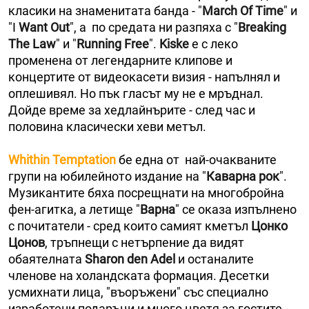
класики на знаменитата банда - "
March Оf Time
" и
"I
Want Out
", а по средата ни разпяха с "
Breaking
The Law
" и "
Running Free
".
Kiske
е с леко
променена от легендарните клипове и
концертите от видеокасети визия - напълнял и
оплешивял. Но пък гласът му не е мръднал.
Дойде време за хедлайнърите - след час и
половина класически хеви метъл.
Whithin Temptation
бе една от най-очакваните
групи на юбилейното издание на "
Каварна рок
".
Музикантите бяха посрещнати на многобройна
фен-агитка, а летище "
Варна
" се оказа изпълнено
с почитатели - сред които самият кметъл
Цонко
Цонов
, тръпнещи с нетърпение да видят
обаятелната
Sharon den Adel
и останалите
членове на холандската формация. Десетки
усмихнати лица, "въоръжени" със специално
изработени подаръци и много цветя за гостите.