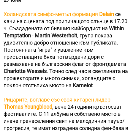
Холандската симфо-метъл формация
Delain
се
качи на сцената под припичащото слънце в 17.20
ч. Създадената от бившия кийбордист на
Within
Temptation
-
Martin Westerholt
, група показа
удивително добро отношение към публиката.
Постоянната "игра" и уважение към
присъстващите бяха потвърдени дори с
размахване на българския флаг от фронтдамата
Charlotte Wessels
. Точно след час в светлината на
прожекторите и много снимки, холандците с
поклон отстъпиха място на
Kamelot
.
Рицарите, воглаве със своя китарен лидер
Thomas Youngblood
, вече 24 години кръстосват
фестивалите. С 11 албума и собствено място в
иначе пренаселения свят на мелодичния пауър/
прогресив, те имат изградена солидна фен-база в