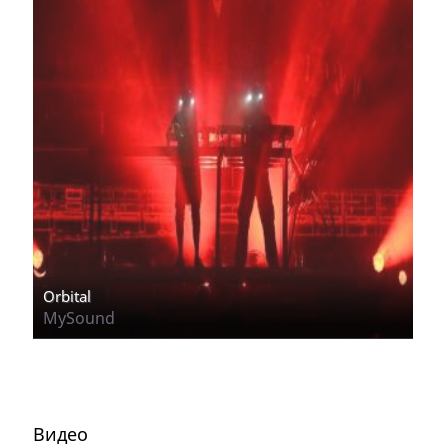
Orbital
MySound
Видео