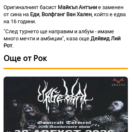
Оригиналният басист
Майкъл Антъни
е заменен
от сина на
Еди
,
Волфганг Ван Хален
, който е едва
на 16 години.
"След турнето ще направим и албум - имаме
много мечти и амбиции", каза още
Дейвид Лий
Рот
.
Още от Рок