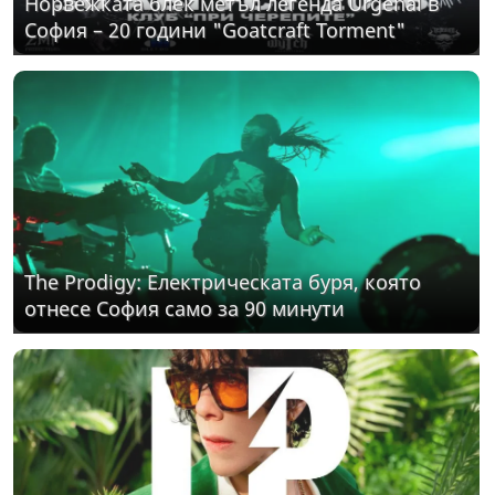
Норвежката блек метъл легенда Urgehal в
София – 20 години "Goatcraft Torment"
The Prodigy: Електрическата буря, която
отнесе София само за 90 минути