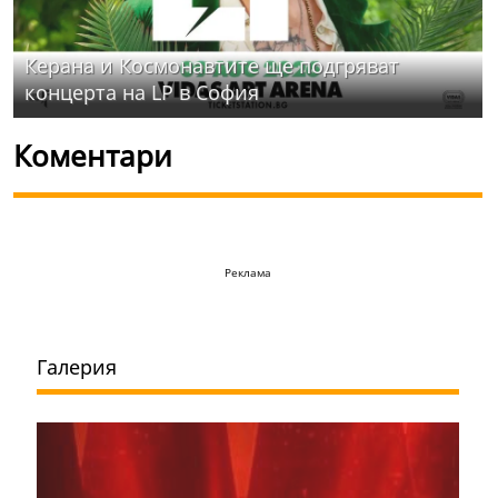
Керана и Космонавтите ще подгряват
концерта на LP в София
Коментари
Реклама
Галерия