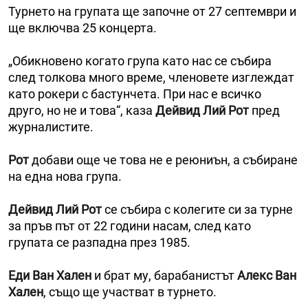
Турнето на групата ще започне от 27 септември и
ще включва 25 концерта.
„Обикновено когато група като нас се събира
след толкова много време, членовете изглеждат
като рокери с бастунчета. При нас е всичко
друго, но не и това“, каза
Дейвид Лий Рот
пред
журналистите.
Рот
добави още че това не е реюниън, а събиране
на една нова група.
Дейвид Лий Рот
се събира с колегите си за турне
за пръв път от 22 години насам, след като
групата се разпадна през 1985.
Еди Ван Хален
и брат му, барабанистът
Алекс Ван
Хален
, също ще участват в турнето.