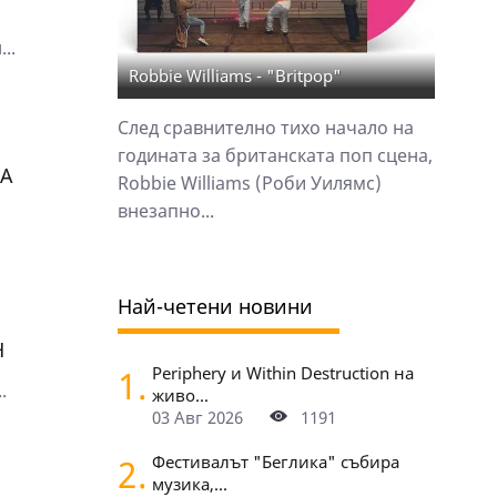
..
Robbie Williams - "Britpop"
След сравнително тихо начало на
годината за британската поп сцена,
НА
Robbie Williams (Роби Уилямс)
внезапно...
Най-четени новини
Н
1.
Periphery и Within Destruction на
.
живо...
03 Авг 2026
1191
2.
Фестивалът "Беглика" събира
музика,...