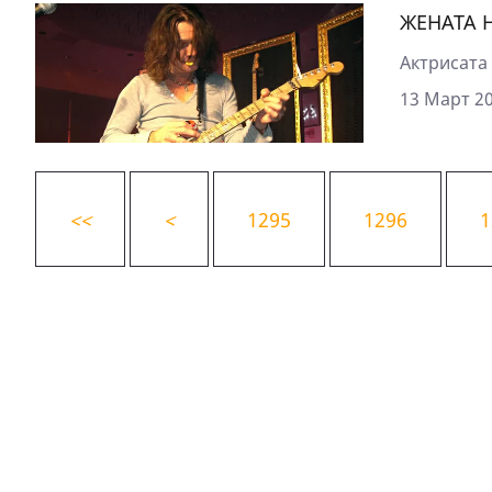
ЖЕНАТА Н
Актрисата 
13 Март 20
<
<
<
1295
1296
1