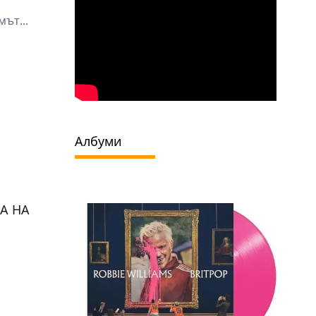
ът...
Албуми
А НА