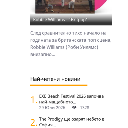
Robbie Williams - "Britpop"
След сравнително тихо начало на
годината за британската поп сцена,
Robbie Williams (Роби Уилямс)
внезапно...
Най-четени новини
1.
EXE Beach Festival 2026 започва
най-мащабното...
29 Юли 2026
1328
2.
The Prodigy ще озарят небето в
София...