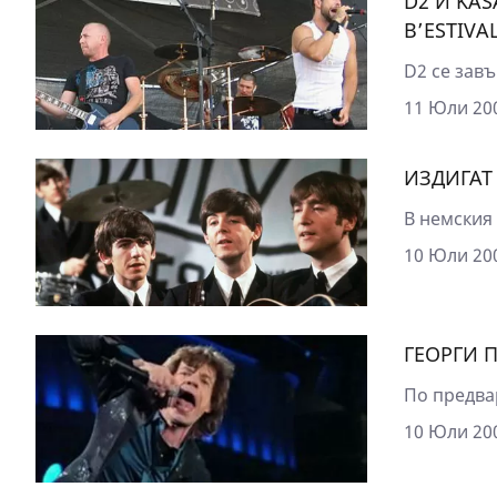
D2 И KA
B’ESTIVA
D2 се завъ
11 Юли 200
ИЗДИГАТ
В немския 
10 Юли 200
ГЕОРГИ 
По предва
10 Юли 200