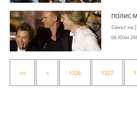
ПОЛИС М
Синът на [
06 Юли 200
<
<
<
1326
1327
1