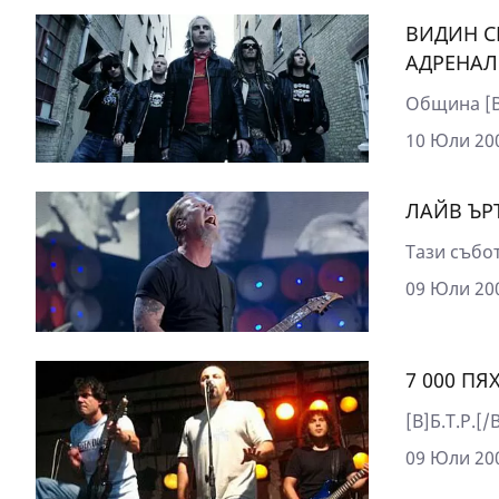
ВИДИН С
АДРЕНАЛ
Община [B
10 Юли 200
ЛАЙВ ЪРТ
Тази събот
09 Юли 200
7 000 ПЯ
[B]Б.Т.Р.[
09 Юли 200