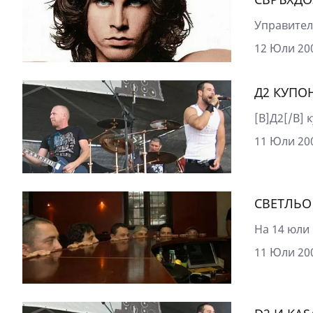
Управител 
12 Юли 200
Д2 КУПО
[B]Д2[/B] 
11 Юли 200
СВЕТЛЬО
На 14 юли 
11 Юли 200