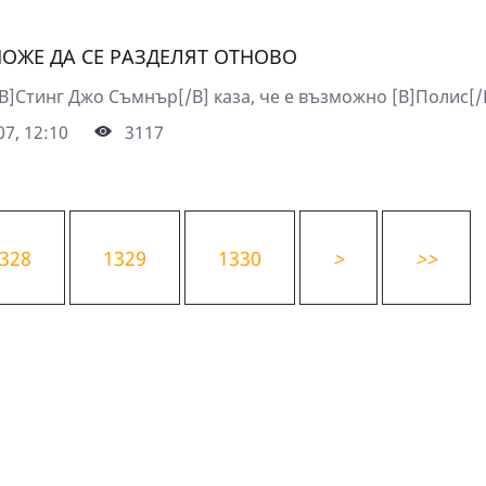
ОЖЕ ДА СЕ РАЗДЕЛЯТ ОТНОВО
B]Стинг Джо Съмнър[/B] каза, че е възможно [B]Полис[/B
7, 12:10
3117
328
1329
1330
>
>>