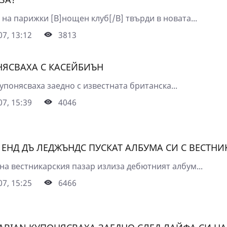
на парижки [B]нощен клуб[/B] твърди в новата...
7, 13:12
3813
НЯСВАХА С КАСЕЙБИЪН
купонясваха заедно с известната британска...
7, 15:39
4046
 ЕНД ДЪ ЛЕДЖЪНДС ПУСКАТ АЛБУМА СИ С ВЕСТНИ
на вестникарския пазар излиза дебютният албум...
7, 15:25
6466