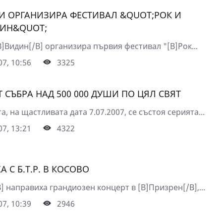
И ОРГАНИЗИРА ФЕСТИВАЛ &QUOT;РОК И
ИН&QUOT;
]Видин[/B] организира първия фестивал "[B]Рок...
7, 10:56
3325
 СЪБРА НАД 500 000 ДУШИ ПО ЦЯЛ СВЯТ
а, на щастливата дата 7.07.2007, се състоя серията...
7, 13:21
4322
ХА С Б.Т.Р. В КОСОВО
/B] направиха грандиозен концерт в [B]Призрен[/B],...
7, 10:39
2946