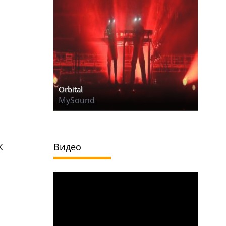
Orbital
MySound
К
Видео