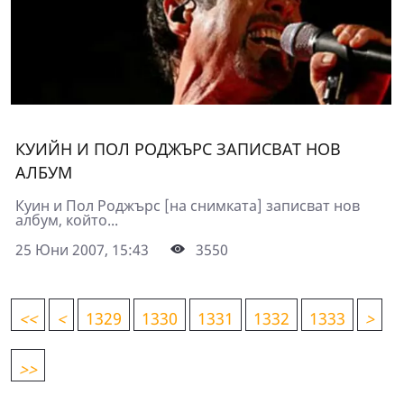
КУИЙН И ПОЛ РОДЖЪРС ЗАПИСВАТ НОВ
АЛБУМ
Куин и Пол Роджърс [на снимката] записват нов
албум, който...
25 Юни 2007, 15:43
3550
<
<
<
1329
1330
1331
1332
1333
>
>>