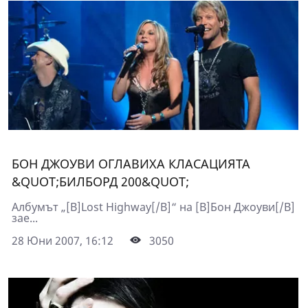
БОН ДЖОУВИ ОГЛАВИХА КЛАСАЦИЯТА
&QUOT;БИЛБОРД 200&QUOT;
Албумът „[B]Lost Highway[/B]“ на [B]Бон Джоуви[/B]
зае...
28 Юни 2007, 16:12
3050