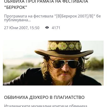
ОБЯВИХА ПРОГРАМАТА НА ФЕСТИВАЛА
“БЕРКРОК”
Програмата на фестивала "[B]Беркрок 2007[/B]" бе
публикувана...
27 Юни 2007, 15:50
4171
ОБВИНИХА ДЗУКЕРО В ПЛАГИАТСТВО
Италианските музикални критици обвиниха